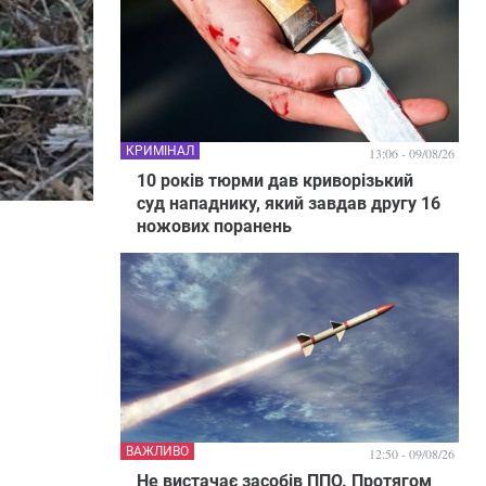
КРИМІНАЛ
13:06 - 09/08/26
10 років тюрми дав криворізький
суд нападнику, який завдав другу 16
ножових поранень
ВАЖЛИВО
12:50 - 09/08/26
Не вистачає засобів ППО. Протягом