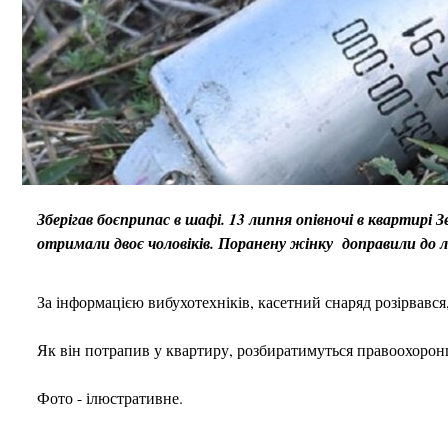
Зберігав боєприпас в шафі. 13 липня опівночі в квартирі
отримали двоє чоловіків. Поранену жінку доправили до л
За інформацією вибухотехніків, касетний снаряд розірвавс
Як він потрапив у квартиру, розбиратимуться правоохоронц
Фото - ілюстративне.