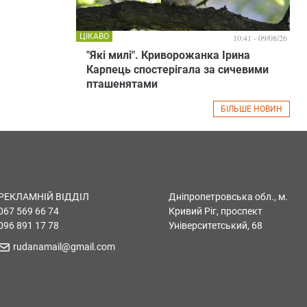
ЦІКАВО
10:41 - 09/08/26
"Які милі". Криворожанка Ірина
Карпець спостерігала за сичевими
пташенятами
БІЛЬШЕ НОВИН
РЕКЛАМНІЙ ВІДДІЛ
Дніпропетровська обл., м.
067 569 66 74
Кривий Ріг, проспект
096 891 17 78
Університетський, 68
rudanamail@gmail.com