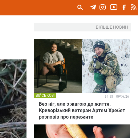
БІЛЬШЕ НОВИН
ВІЙСЬКОВІ
14:18 - 09/08/26
Без ніг, але з жагою до життя.
Криворізький ветеран Артем Хребет
розповів про пережите