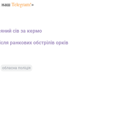
а наш
Telegram!
»
яний сів за кермо
ля ранкових обстрілів орків
обласна поліція