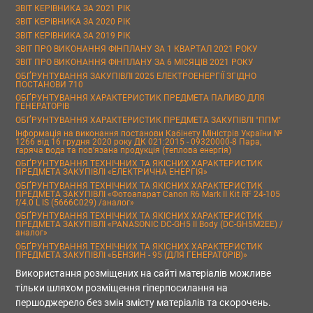
ЗВІТ КЕРІВНИКА ЗА 2021 РІК
ЗВІТ КЕРІВНИКА ЗА 2020 РІК
ЗВІТ КЕРІВНИКА ЗА 2019 РІК
ЗВІТ ПРО ВИКОНАННЯ ФІНПЛАНУ ЗА 1 КВАРТАЛ 2021 РОКУ
ЗВІТ ПРО ВИКОНАННЯ ФІНПЛАНУ ЗА 6 МІСЯЦІВ 2021 РОКУ
ОБҐРУНТУВАННЯ ЗАКУПІВЛІ 2025 ЕЛЕКТРОЕНЕРГІЇ ЗГІДНО
ПОСТАНОВИ 710
ОБҐРУНТУВАННЯ ХАРАКТЕРИСТИК ПРЕДМЕТА ПАЛИВО ДЛЯ
ГЕНЕРАТОРІВ
ОБҐРУНТУВАННЯ ХАРАКТЕРИСТИК ПРЕДМЕТА ЗАКУПІВЛІ "ППМ"
Інформація на виконання постанови Кабінету Міністрів України №
1266 від 16 грудня 2020 року ДК 021:2015 - 09320000-8 Пара,
гаряча вода та пов’язана продукція (теплова енергія)
ОБҐРУНТУВАННЯ ТЕХНІЧНИХ ТА ЯКІСНИХ ХАРАКТЕРИСТИК
ПРЕДМЕТА ЗАКУПІВЛІ «ЕЛЕКТРИЧНА ЕНЕРГІЯ»
ОБҐРУНТУВАННЯ ТЕХНІЧНИХ ТА ЯКІСНИХ ХАРАКТЕРИСТИК
ПРЕДМЕТА ЗАКУПІВЛІ «Фотоапарат Canon R6 Mark II Kit RF 24-105
f/4.0 L IS (5666C029) /аналог»
ОБҐРУНТУВАННЯ ТЕХНІЧНИХ ТА ЯКІСНИХ ХАРАКТЕРИСТИК
ПРЕДМЕТА ЗАКУПІВЛІ «PANASONIC DC-GH5 II Body (DC-GH5M2EE) /
аналог»
ОБҐРУНТУВАННЯ ТЕХНІЧНИХ ТА ЯКІСНИХ ХАРАКТЕРИСТИК
ПРЕДМЕТА ЗАКУПІВЛІ «БЕНЗИН - 95 (ДЛЯ ГЕНЕРАТОРІВ)»
Використання розміщених на сайті матеріалів можливе
тільки шляхом розміщення гіперпосилання на
першоджерело без змін змісту матеріалів та скорочень.