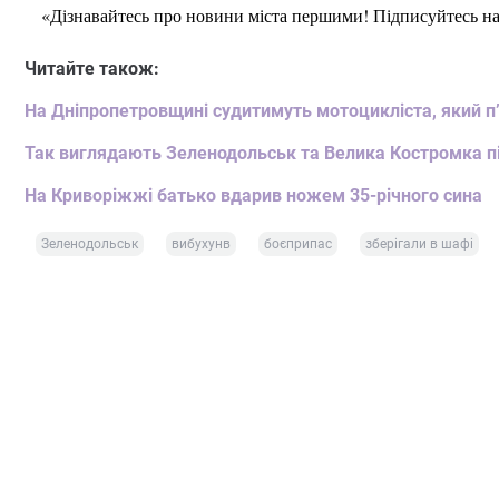
«Дізнавайтесь про новини міста першими! Підписуйтесь н
Читайте також:
На Дніпропетровщині судитимуть мотоцикліста, який п’
Так виглядають Зеленодольськ та Велика Костромка піс
На Криворіжжі батько вдарив ножем 35-річного сина
Зеленодольськ
вибухунв
боєприпас
зберігали в шафі