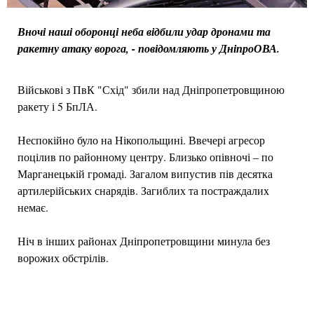
Вночі наші оборонці неба відбили удар дронами та
ракетну атаку ворога, - повідомляють у ДніпроОВА.
Військові з ПвК "Схід" збили над Дніпропетровщиною
ракету і 5 БпЛА.
Неспокійно було на Нікопольщині. Ввечері агресор
поцілив по районному центру. Близько опівночі – по
Марганецькій громаді. Загалом випустив пів десятка
артилерійських снарядів. Загиблих та постраждалих
немає.
Ніч в інших районах Дніпропетровщини минула без
ворожих обстрілів.