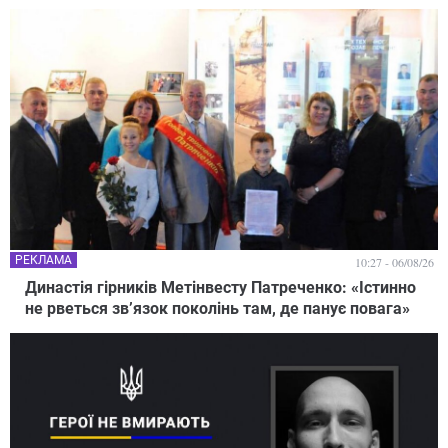
РЕКЛАМА
10:27 - 06/08/26
Династія гірників Метінвесту Патреченко: «Істинно
не рветься зв’язок поколінь там, де панує повага»