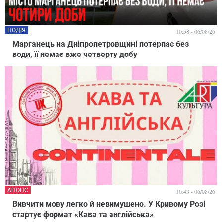
ПОДІЯ
10:58 - 06/08/26
Марганець на Дніпропетровщині потерпає без
води, її немає вже четверту добу
АНОНС
10:43 - 06/08/26
Вивчити мову легко й невимушено. У Кривому Розі
стартує формат «Кава та англійська»