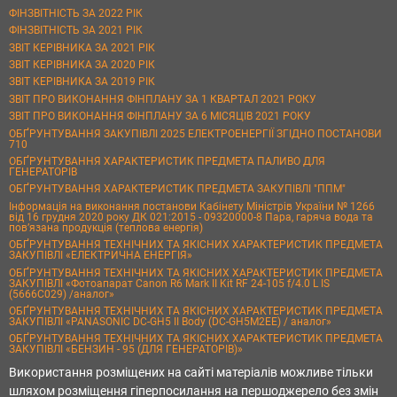
ФІНЗВІТНІСТЬ ЗА 2022 РІК
ФІНЗВІТНІСТЬ ЗА 2021 РІК
ЗВІТ КЕРІВНИКА ЗА 2021 РІК
ЗВІТ КЕРІВНИКА ЗА 2020 РІК
ЗВІТ КЕРІВНИКА ЗА 2019 РІК
ЗВІТ ПРО ВИКОНАННЯ ФІНПЛАНУ ЗА 1 КВАРТАЛ 2021 РОКУ
ЗВІТ ПРО ВИКОНАННЯ ФІНПЛАНУ ЗА 6 МІСЯЦІВ 2021 РОКУ
ОБҐРУНТУВАННЯ ЗАКУПІВЛІ 2025 ЕЛЕКТРОЕНЕРГІЇ ЗГІДНО ПОСТАНОВИ
710
ОБҐРУНТУВАННЯ ХАРАКТЕРИСТИК ПРЕДМЕТА ПАЛИВО ДЛЯ
ГЕНЕРАТОРІВ
ОБҐРУНТУВАННЯ ХАРАКТЕРИСТИК ПРЕДМЕТА ЗАКУПІВЛІ "ППМ"
Інформація на виконання постанови Кабінету Міністрів України № 1266
від 16 грудня 2020 року ДК 021:2015 - 09320000-8 Пара, гаряча вода та
пов’язана продукція (теплова енергія)
ОБҐРУНТУВАННЯ ТЕХНІЧНИХ ТА ЯКІСНИХ ХАРАКТЕРИСТИК ПРЕДМЕТА
ЗАКУПІВЛІ «ЕЛЕКТРИЧНА ЕНЕРГІЯ»
ОБҐРУНТУВАННЯ ТЕХНІЧНИХ ТА ЯКІСНИХ ХАРАКТЕРИСТИК ПРЕДМЕТА
ЗАКУПІВЛІ «Фотоапарат Canon R6 Mark II Kit RF 24-105 f/4.0 L IS
(5666C029) /аналог»
ОБҐРУНТУВАННЯ ТЕХНІЧНИХ ТА ЯКІСНИХ ХАРАКТЕРИСТИК ПРЕДМЕТА
ЗАКУПІВЛІ «PANASONIC DC-GH5 II Body (DC-GH5M2EE) / аналог»
ОБҐРУНТУВАННЯ ТЕХНІЧНИХ ТА ЯКІСНИХ ХАРАКТЕРИСТИК ПРЕДМЕТА
ЗАКУПІВЛІ «БЕНЗИН - 95 (ДЛЯ ГЕНЕРАТОРІВ)»
Використання розміщених на сайті матеріалів можливе тільки
шляхом розміщення гіперпосилання на першоджерело без змін