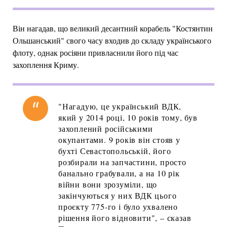
Він нагадав, що великий десантний корабель "Костянтин
Ольшанський" свого часу входив до складу українського
флоту, однак росіяни привласнили його під час
захоплення Криму.
"Нагадую, це український ВДК,
який у 2014 році, 10 років тому, був
захоплений російськими
окупантами. 9 років він стояв у
бухті Севастопольській, його
розбирали на запчастини, просто
банально грабували, а на 10 рік
війни вони зрозуміли, що
закінчуються у них ВДК цього
проєкту 775-го і було ухвалено
рішення його відновити", – сказав