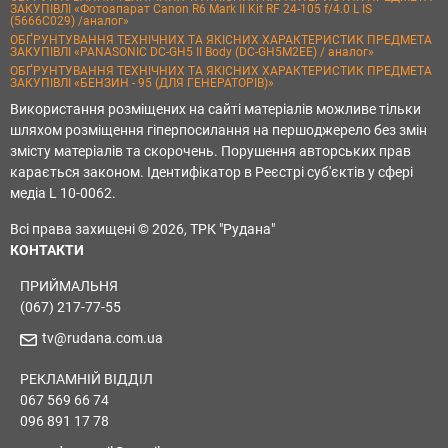
ЗАКУПІВЛІ «Фотоапарат Canon R6 Mark II Kit RF 24-105 f/4.0 L IS
(5666C029) /аналог»
ОБҐРУНТУВАННЯ ТЕХНІЧНИХ ТА ЯКІСНИХ ХАРАКТЕРИСТИК ПРЕДМЕТА
ЗАКУПІВЛІ «PANASONIC DC-GH5 II Body (DC-GH5M2EE) / аналог»
ОБҐРУНТУВАННЯ ТЕХНІЧНИХ ТА ЯКІСНИХ ХАРАКТЕРИСТИК ПРЕДМЕТА
ЗАКУПІВЛІ «БЕНЗИН - 95 (ДЛЯ ГЕНЕРАТОРІВ)»
Використання розміщених на сайті матеріалів можливе тільки
шляхом розміщення гіперпосилання на першоджерело без змін
змісту матеріалів та скорочень. Порушення авторських прав
карається законом. Ідентифікатор в Реєстрі суб'єктів у сфері
медіа L 10-0062.
Всі права захищені © 2026, ТРК "Рудана"
КОНТАКТИ
ПРИЙМАЛЬНЯ
(067) 217-77-55
tv@rudana.com.ua
РЕКЛАМНІЙ ВІДДІЛ
067 569 66 74
096 891 17 78