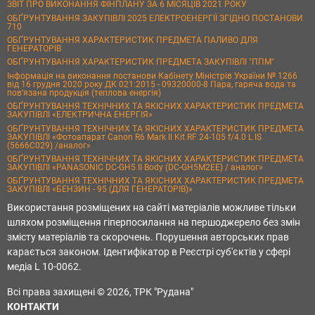
ЗВІТ ПРО ВИКОНАННЯ ФІНПЛАНУ ЗА 6 МІСЯЦІВ 2021 РОКУ
ОБҐРУНТУВАННЯ ЗАКУПІВЛІ 2025 ЕЛЕКТРОЕНЕРГІЇ ЗГІДНО ПОСТАНОВИ
710
ОБҐРУНТУВАННЯ ХАРАКТЕРИСТИК ПРЕДМЕТА ПАЛИВО ДЛЯ
ГЕНЕРАТОРІВ
ОБҐРУНТУВАННЯ ХАРАКТЕРИСТИК ПРЕДМЕТА ЗАКУПІВЛІ "ППМ"
Інформація на виконання постанови Кабінету Міністрів України № 1266
від 16 грудня 2020 року ДК 021:2015 - 09320000-8 Пара, гаряча вода та
пов’язана продукція (теплова енергія)
ОБҐРУНТУВАННЯ ТЕХНІЧНИХ ТА ЯКІСНИХ ХАРАКТЕРИСТИК ПРЕДМЕТА
ЗАКУПІВЛІ «ЕЛЕКТРИЧНА ЕНЕРГІЯ»
ОБҐРУНТУВАННЯ ТЕХНІЧНИХ ТА ЯКІСНИХ ХАРАКТЕРИСТИК ПРЕДМЕТА
ЗАКУПІВЛІ «Фотоапарат Canon R6 Mark II Kit RF 24-105 f/4.0 L IS
(5666C029) /аналог»
ОБҐРУНТУВАННЯ ТЕХНІЧНИХ ТА ЯКІСНИХ ХАРАКТЕРИСТИК ПРЕДМЕТА
ЗАКУПІВЛІ «PANASONIC DC-GH5 II Body (DC-GH5M2EE) / аналог»
ОБҐРУНТУВАННЯ ТЕХНІЧНИХ ТА ЯКІСНИХ ХАРАКТЕРИСТИК ПРЕДМЕТА
ЗАКУПІВЛІ «БЕНЗИН - 95 (ДЛЯ ГЕНЕРАТОРІВ)»
Використання розміщених на сайті матеріалів можливе тільки
шляхом розміщення гіперпосилання на першоджерело без змін
змісту матеріалів та скорочень. Порушення авторських прав
карається законом. Ідентифікатор в Реєстрі суб'єктів у сфері
медіа L 10-0062.
Всі права захищені © 2026, ТРК "Рудана"
КОНТАКТИ