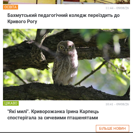
ОСВІТА
11:44 - 09/08/26
Бахмутський педагогічний коледж переїздить до
Кривого Рогу
ЦІКАВО
10:41 - 09/08/26
"Які милі". Криворожанка Ірина Карпець
спостерігала за сичевими пташенятами
БІЛЬШЕ НОВИН