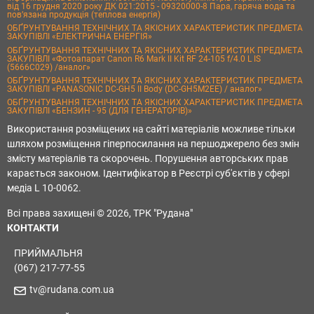
від 16 грудня 2020 року ДК 021:2015 - 09320000-8 Пара, гаряча вода та
пов’язана продукція (теплова енергія)
ОБҐРУНТУВАННЯ ТЕХНІЧНИХ ТА ЯКІСНИХ ХАРАКТЕРИСТИК ПРЕДМЕТА
ЗАКУПІВЛІ «ЕЛЕКТРИЧНА ЕНЕРГІЯ»
ОБҐРУНТУВАННЯ ТЕХНІЧНИХ ТА ЯКІСНИХ ХАРАКТЕРИСТИК ПРЕДМЕТА
ЗАКУПІВЛІ «Фотоапарат Canon R6 Mark II Kit RF 24-105 f/4.0 L IS
(5666C029) /аналог»
ОБҐРУНТУВАННЯ ТЕХНІЧНИХ ТА ЯКІСНИХ ХАРАКТЕРИСТИК ПРЕДМЕТА
ЗАКУПІВЛІ «PANASONIC DC-GH5 II Body (DC-GH5M2EE) / аналог»
ОБҐРУНТУВАННЯ ТЕХНІЧНИХ ТА ЯКІСНИХ ХАРАКТЕРИСТИК ПРЕДМЕТА
ЗАКУПІВЛІ «БЕНЗИН - 95 (ДЛЯ ГЕНЕРАТОРІВ)»
Використання розміщених на сайті матеріалів можливе тільки
шляхом розміщення гіперпосилання на першоджерело без змін
змісту матеріалів та скорочень. Порушення авторських прав
карається законом. Ідентифікатор в Реєстрі суб'єктів у сфері
медіа L 10-0062.
Всі права захищені © 2026, ТРК "Рудана"
КОНТАКТИ
ПРИЙМАЛЬНЯ
(067) 217-77-55
tv@rudana.com.ua