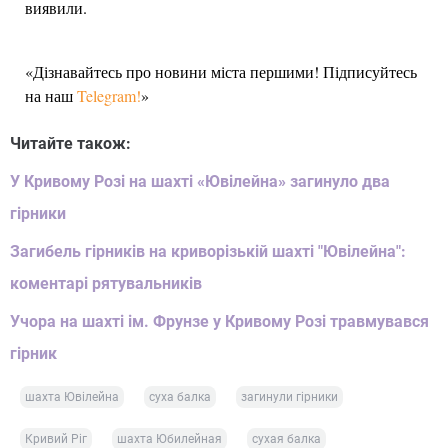
виявили.
«Дізнавайтесь про новини міста першими! Підписуйтесь
на наш
Telegram!
»
Читайте також:
У Кривому Розі на шахті «Ювілейна» загинуло два
гірники
Загибель гірників на криворізькій шахті "Ювілейна":
коментарі рятувальників
Учора на шахті ім. Фрунзе у Кривому Розі травмувався
гірник
шахта Ювілейна
суха балка
загинули гірники
Кривий Ріг
шахта Юбилейная
сухая балка