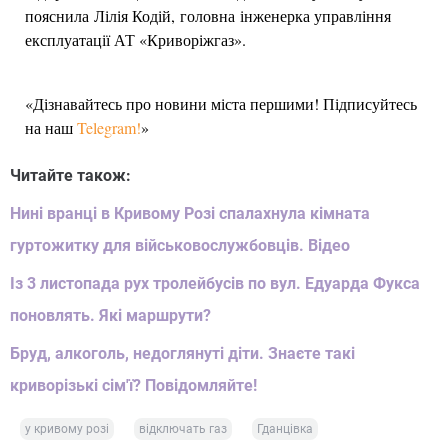
пояснила Лілія Кодій, головна інженерка управління
експлуатації АТ «Криворіжгаз».
«Дізнавайтесь про новини міста першими! Підписуйтесь
на наш
Telegram!
»
Читайте також:
Нині вранці в Кривому Розі спалахнула кімната
гуртожитку для військовослужбовців. Відео
Із 3 листопада рух тролейбусів по вул. Едуарда Фукса
поновлять. Які маршрути?
Бруд, алкоголь, недоглянуті діти. Знаєте такі
криворізькі сім'ї? Повідомляйте!
у кривому розі
відключать газ
Гданцівка