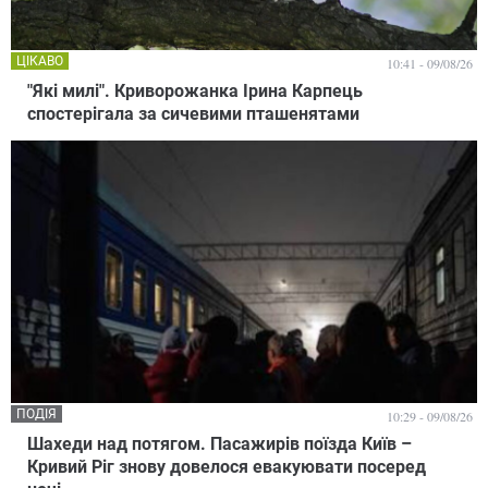
ЦІКАВО
10:41 - 09/08/26
"Які милі". Криворожанка Ірина Карпець
спостерігала за сичевими пташенятами
ПОДІЯ
10:29 - 09/08/26
Шахеди над потягом. Пасажирів поїзда Київ –
Кривий Ріг знову довелося евакуювати посеред