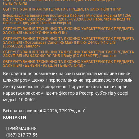
ГЕНЕРАТОРІВ
ОБҐРУНТУВАННЯ ХАРАКТЕРИСТИК ПРЕДМЕТА ЗАКУПІВЛІ "ППМ"
Інформація на виконання постанови Кабінету Міністрів України № 1266
від 16 грудня 2020 року ДК 021:2015 - 09320000-8 Пара, гаряча вода та
пов’язана продукція (теплова енергія)
ОБҐРУНТУВАННЯ ТЕХНІЧНИХ ТА ЯКІСНИХ ХАРАКТЕРИСТИК ПРЕДМЕТА
ЗАКУПІВЛІ «ЕЛЕКТРИЧНА ЕНЕРГІЯ»
ОБҐРУНТУВАННЯ ТЕХНІЧНИХ ТА ЯКІСНИХ ХАРАКТЕРИСТИК ПРЕДМЕТА
ЗАКУПІВЛІ «Фотоапарат Canon R6 Mark II Kit RF 24-105 f/4.0 L IS
(5666C029) /аналог»
ОБҐРУНТУВАННЯ ТЕХНІЧНИХ ТА ЯКІСНИХ ХАРАКТЕРИСТИК ПРЕДМЕТА
ЗАКУПІВЛІ «PANASONIC DC-GH5 II Body (DC-GH5M2EE) / аналог»
ОБҐРУНТУВАННЯ ТЕХНІЧНИХ ТА ЯКІСНИХ ХАРАКТЕРИСТИК ПРЕДМЕТА
ЗАКУПІВЛІ «БЕНЗИН - 95 (ДЛЯ ГЕНЕРАТОРІВ)»
Використання розміщених на сайті матеріалів можливе тільки
шляхом розміщення гіперпосилання на першоджерело без змін
змісту матеріалів та скорочень. Порушення авторських прав
карається законом. Ідентифікатор в Реєстрі суб'єктів у сфері
медіа L 10-0062.
Всі права захищені © 2026, ТРК "Рудана"
КОНТАКТИ
ПРИЙМАЛЬНЯ
(067) 217-77-55