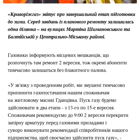
«Криворіжгаз» звітує про завершальний етап підготовки
до зими. Серед завдань із планового ремонту залишилась
одна ділянка – на вулицях Мартіна Шимановського та
Балтійській у Центрально-Міському районі.
Газовики інформують місцевих мешканців, що
розпочнуть там ремонт 2 вересня, тож окремі абоненти
тимчасово залишаться без блакитного палива.
«У зв'язку з проведенням робіт, ми змушені тимчасово
припинити газопостачання нашим споживачам
на житловому масиві Гданцівка. Пуск газу будемо
здійснювати в два етапи - з 13-го по 15-е вересня.
Споживачам рекомендуємо до 9:00 2 вересня перекрити
запірну арматуру перед газовими приладами і
суворо виконувати рекомендації співробітників нашого
підприємства, щоб своєчасно здійснити пуск газу», -