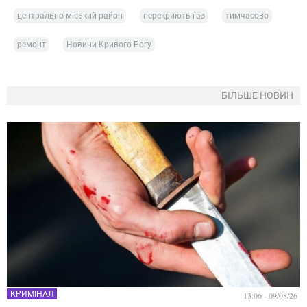
центрально-міський район
перекриють газ
тимчасово
ремонт
Новини Кривого Рогу
БІЛЬШЕ НОВИН
КРИМІНАЛ
13:06 - 09/08/26