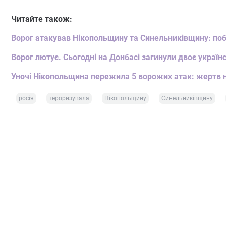
Читайте також:
Ворог атакував Нікопольщину та Синельниківщину: поби
Ворог лютує. Сьогодні на Донбасі загинули двоє українс
Уночі Нікопольщина пережила 5 ворожих атак: жертв 
росія
тероризувала
Нікопольщину
Синельниківщину