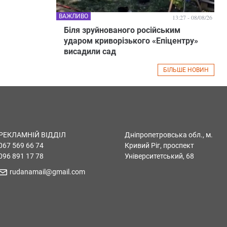
ВАЖЛИВО
13:27 - 08/08/26
Біля зруйнованого російським
ударом криворізького «Епіцентру»
висадили сад
БІЛЬШЕ НОВИН
РЕКЛАМНІЙ ВІДДІЛ
Дніпропетровська обл., м.
067 569 66 74
Кривий Ріг, проспект
096 891 17 78
Університетський, 68
rudanamail@gmail.com