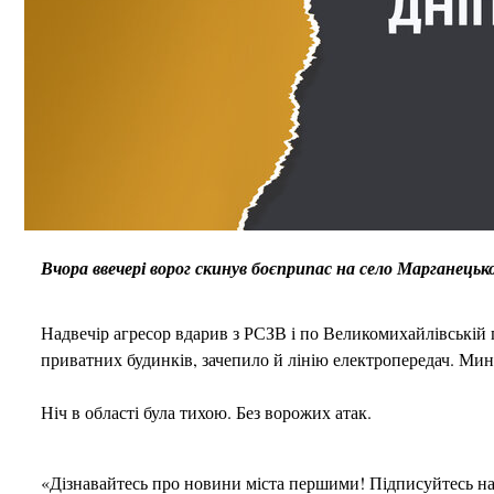
Вчора ввечері ворог скинув боєприпас на село Марганецьк
Надвечір агресор вдарив з РСЗВ і по Великомихайлівській
приватних будинків, зачепило й лінію електропередач. Мин
Ніч в області була тихою. Без ворожих атак.
«Дізнавайтесь про новини міста першими! Підписуйтесь н