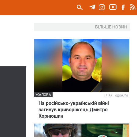
БІЛЬШЕ НОВИН
ЖАЛОБА
15:58 - 08/08/26
На російсько-українській війні
загинув криворіжець Дмитро
Корнюшин