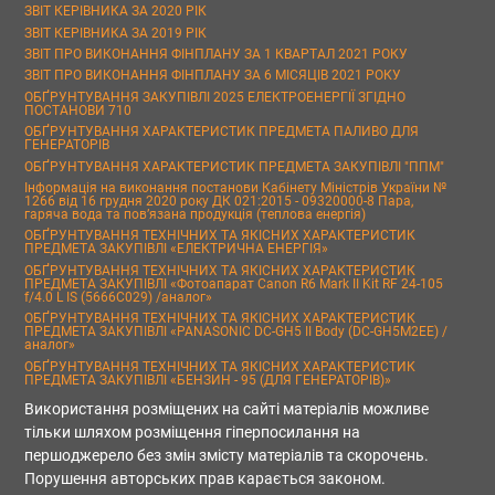
ЗВІТ КЕРІВНИКА ЗА 2020 РІК
ЗВІТ КЕРІВНИКА ЗА 2019 РІК
ЗВІТ ПРО ВИКОНАННЯ ФІНПЛАНУ ЗА 1 КВАРТАЛ 2021 РОКУ
ЗВІТ ПРО ВИКОНАННЯ ФІНПЛАНУ ЗА 6 МІСЯЦІВ 2021 РОКУ
ОБҐРУНТУВАННЯ ЗАКУПІВЛІ 2025 ЕЛЕКТРОЕНЕРГІЇ ЗГІДНО
ПОСТАНОВИ 710
ОБҐРУНТУВАННЯ ХАРАКТЕРИСТИК ПРЕДМЕТА ПАЛИВО ДЛЯ
ГЕНЕРАТОРІВ
ОБҐРУНТУВАННЯ ХАРАКТЕРИСТИК ПРЕДМЕТА ЗАКУПІВЛІ "ППМ"
Інформація на виконання постанови Кабінету Міністрів України №
1266 від 16 грудня 2020 року ДК 021:2015 - 09320000-8 Пара,
гаряча вода та пов’язана продукція (теплова енергія)
ОБҐРУНТУВАННЯ ТЕХНІЧНИХ ТА ЯКІСНИХ ХАРАКТЕРИСТИК
ПРЕДМЕТА ЗАКУПІВЛІ «ЕЛЕКТРИЧНА ЕНЕРГІЯ»
ОБҐРУНТУВАННЯ ТЕХНІЧНИХ ТА ЯКІСНИХ ХАРАКТЕРИСТИК
ПРЕДМЕТА ЗАКУПІВЛІ «Фотоапарат Canon R6 Mark II Kit RF 24-105
f/4.0 L IS (5666C029) /аналог»
ОБҐРУНТУВАННЯ ТЕХНІЧНИХ ТА ЯКІСНИХ ХАРАКТЕРИСТИК
ПРЕДМЕТА ЗАКУПІВЛІ «PANASONIC DC-GH5 II Body (DC-GH5M2EE) /
аналог»
ОБҐРУНТУВАННЯ ТЕХНІЧНИХ ТА ЯКІСНИХ ХАРАКТЕРИСТИК
ПРЕДМЕТА ЗАКУПІВЛІ «БЕНЗИН - 95 (ДЛЯ ГЕНЕРАТОРІВ)»
Використання розміщених на сайті матеріалів можливе
тільки шляхом розміщення гіперпосилання на
першоджерело без змін змісту матеріалів та скорочень.
Порушення авторських прав карається законом.