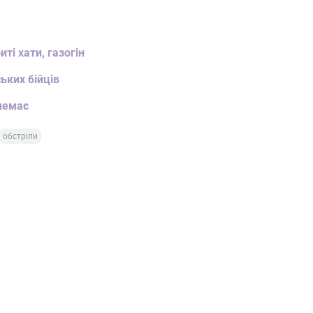
ті хати, газогін
ьких бійців
немає
обстріли