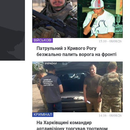
ВІЙСЬКОВІ
15:10 - 08/08/26
Патрульний з Кривого Рогу
безжально палить ворога на фронті
КРИМІНАЛ
14:16 - 08/08/26
На Харківщині командир
артдивізіону торгував тротилом