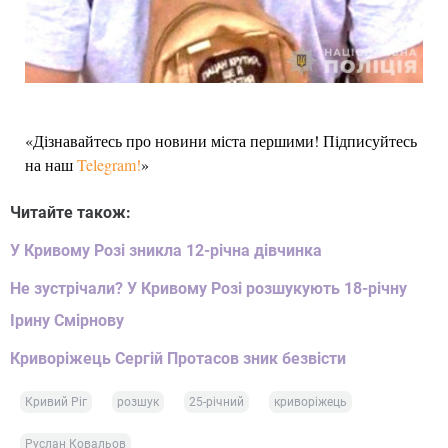
«Дізнавайтесь про новини міста першими! Підписуйтесь
на наш
Telegram!
»
Читайте також:
У Кривому Розі зникла 12-річна дівчинка
Не зустрічали? У Кривому Розі розшукують 18-річну
Ірину Смірнову
Криворіжець Сергій Протасов зник безвісти
Кривий Ріг
розшук
25-річний
криворіжець
Руслан Ковальов