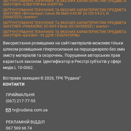
ОБҐРУНТУВАННЯ ТЕХНІЧНИХ ТА ЯКІСНИХ ХАРАКТЕРИСТИК ПРЕДМЕТА
ЗАКУПІВЛІ «ЕЛЕКТРИЧНА ЕНЕРГІЯ»
ОБҐРУНТУВАННЯ ТЕХНІЧНИХ ТА ЯКІСНИХ ХАРАКТЕРИСТИК ПРЕДМЕТА
ЗАКУПІВЛІ «Фотоапарат Canon R6 Mark II Kit RF 24-105 f/4.0 L IS
(5666C029) /аналог»
ОБҐРУНТУВАННЯ ТЕХНІЧНИХ ТА ЯКІСНИХ ХАРАКТЕРИСТИК ПРЕДМЕТА
ЗАКУПІВЛІ «PANASONIC DC-GH5 II Body (DC-GH5M2EE) / аналог»
ОБҐРУНТУВАННЯ ТЕХНІЧНИХ ТА ЯКІСНИХ ХАРАКТЕРИСТИК ПРЕДМЕТА
ЗАКУПІВЛІ «БЕНЗИН - 95 (ДЛЯ ГЕНЕРАТОРІВ)»
Використання розміщених на сайті матеріалів можливе тільки
шляхом розміщення гіперпосилання на першоджерело без змін
змісту матеріалів та скорочень. Порушення авторських прав
карається законом. Ідентифікатор в Реєстрі суб'єктів у сфері
медіа L 10-0062.
Всі права захищені © 2026, ТРК "Рудана"
КОНТАКТИ
ПРИЙМАЛЬНЯ
(067) 217-77-55
tv@rudana.com.ua
РЕКЛАМНІЙ ВІДДІЛ
067 569 66 74