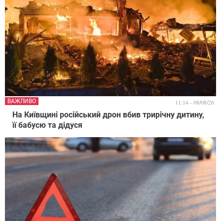
ВАЖЛИВО
11:14 - 08/08/26
На Київщині російський дрон вбив трирічну дитину,
її бабусю та дідуся