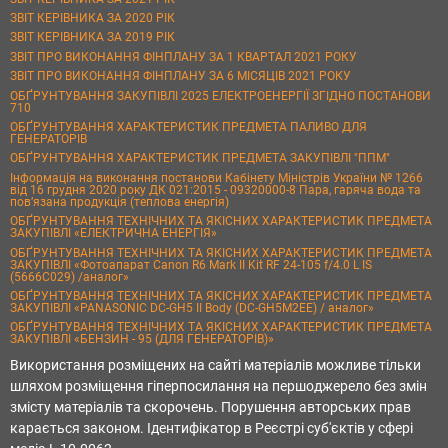
ЗВІТ КЕРІВНИКА ЗА 2020 РІК
ЗВІТ КЕРІВНИКА ЗА 2019 РІК
ЗВІТ ПРО ВИКОНАННЯ ФІНПЛАНУ ЗА 1 КВАРТАЛ 2021 РОКУ
ЗВІТ ПРО ВИКОНАННЯ ФІНПЛАНУ ЗА 6 МІСЯЦІВ 2021 РОКУ
ОБҐРУНТУВАННЯ ЗАКУПІВЛІ 2025 ЕЛЕКТРОЕНЕРГІЇ ЗГІДНО ПОСТАНОВИ
710
ОБҐРУНТУВАННЯ ХАРАКТЕРИСТИК ПРЕДМЕТА ПАЛИВО ДЛЯ
ГЕНЕРАТОРІВ
ОБҐРУНТУВАННЯ ХАРАКТЕРИСТИК ПРЕДМЕТА ЗАКУПІВЛІ "ППМ"
Інформація на виконання постанови Кабінету Міністрів України № 1266
від 16 грудня 2020 року ДК 021:2015 - 09320000-8 Пара, гаряча вода та
пов’язана продукція (теплова енергія)
ОБҐРУНТУВАННЯ ТЕХНІЧНИХ ТА ЯКІСНИХ ХАРАКТЕРИСТИК ПРЕДМЕТА
ЗАКУПІВЛІ «ЕЛЕКТРИЧНА ЕНЕРГІЯ»
ОБҐРУНТУВАННЯ ТЕХНІЧНИХ ТА ЯКІСНИХ ХАРАКТЕРИСТИК ПРЕДМЕТА
ЗАКУПІВЛІ «Фотоапарат Canon R6 Mark II Kit RF 24-105 f/4.0 L IS
(5666C029) /аналог»
ОБҐРУНТУВАННЯ ТЕХНІЧНИХ ТА ЯКІСНИХ ХАРАКТЕРИСТИК ПРЕДМЕТА
ЗАКУПІВЛІ «PANASONIC DC-GH5 II Body (DC-GH5M2EE) / аналог»
ОБҐРУНТУВАННЯ ТЕХНІЧНИХ ТА ЯКІСНИХ ХАРАКТЕРИСТИК ПРЕДМЕТА
ЗАКУПІВЛІ «БЕНЗИН - 95 (ДЛЯ ГЕНЕРАТОРІВ)»
Використання розміщених на сайті матеріалів можливе тільки
шляхом розміщення гіперпосилання на першоджерело без змін
змісту матеріалів та скорочень. Порушення авторських прав
карається законом. Ідентифікатор в Реєстрі суб'єктів у сфері