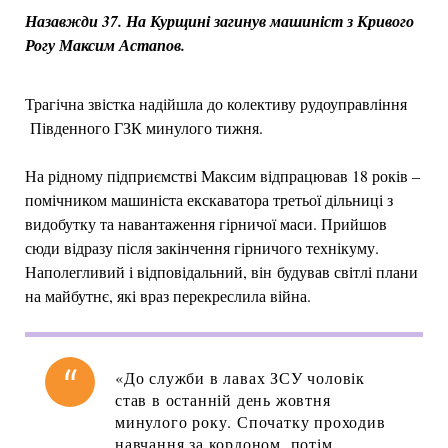
Назавжди 37. На Курщині загинув машиніст з Кривого
Рогу Максим Астапов.
Трагічна звістка надійшла до колективу рудоуправління
Південного ГЗК минулого тижня.
На рідному підприємстві Максим відпрацював 18 років –
помічником машиніста екскаватора третьої дільниці з
видобутку та навантаження гірничої маси. Прийшов
сюди відразу після закінчення гірничого технікуму.
Наполегливий і відповідальний, він будував світлі плани
на майбутнє, які враз перекреслила війна.
«До служби в лавах ЗСУ чоловік
став в останній день жовтня
минулого року. Спочатку проходив
навчання за кордоном, потім