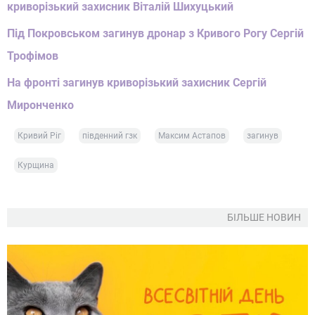
криворізький захисник Віталій Шихуцький
Під Покровськом загинув дронар з Кривого Рогу Сергій
Трофімов
На фронті загинув криворізький захисник Сергій
Миронченко
Кривий Ріг
південний гзк
Максим Астапов
загинув
Курщина
БІЛЬШЕ НОВИН