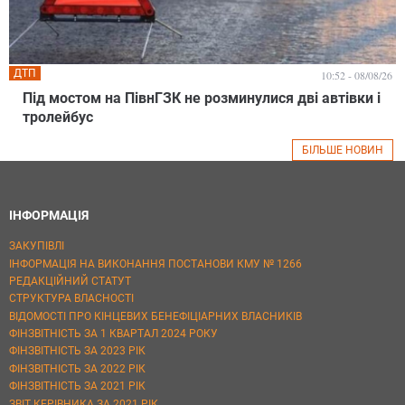
ДТП
10:52 - 08/08/26
Під мостом на ПівнГЗК не розминулися дві автівки і
тролейбус
БІЛЬШЕ НОВИН
ІНФОРМАЦІЯ
ЗАКУПІВЛІ
ІНФОРМАЦІЯ НА ВИКОНАННЯ ПОСТАНОВИ КМУ № 1266
РЕДАКЦІЙНИЙ СТАТУТ
СТРУКТУРА ВЛАСНОСТІ
ВІДОМОСТІ ПРО КІНЦЕВИХ БЕНЕФІЦІАРНИХ ВЛАСНИКІВ
ФІНЗВІТНІСТЬ ЗА 1 КВАРТАЛ 2024 РОКУ
ФІНЗВІТНІСТЬ ЗА 2023 РІК
ФІНЗВІТНІСТЬ ЗА 2022 РІК
ФІНЗВІТНІСТЬ ЗА 2021 РІК
ЗВІТ КЕРІВНИКА ЗА 2021 РІК