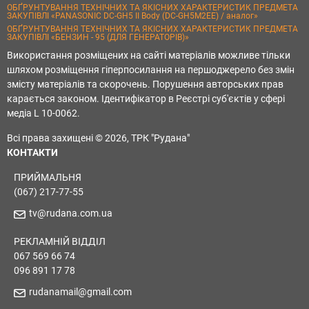
ОБҐРУНТУВАННЯ ТЕХНІЧНИХ ТА ЯКІСНИХ ХАРАКТЕРИСТИК ПРЕДМЕТА
ЗАКУПІВЛІ «PANASONIC DC-GH5 II Body (DC-GH5M2EE) / аналог»
ОБҐРУНТУВАННЯ ТЕХНІЧНИХ ТА ЯКІСНИХ ХАРАКТЕРИСТИК ПРЕДМЕТА
ЗАКУПІВЛІ «БЕНЗИН - 95 (ДЛЯ ГЕНЕРАТОРІВ)»
Використання розміщених на сайті матеріалів можливе тільки
шляхом розміщення гіперпосилання на першоджерело без змін
змісту матеріалів та скорочень. Порушення авторських прав
карається законом. Ідентифікатор в Реєстрі суб'єктів у сфері
медіа L 10-0062.
Всі права захищені © 2026, ТРК "Рудана"
КОНТАКТИ
ПРИЙМАЛЬНЯ
(067) 217-77-55
tv@rudana.com.ua
РЕКЛАМНІЙ ВІДДІЛ
067 569 66 74
096 891 17 78
rudanamail@gmail.com