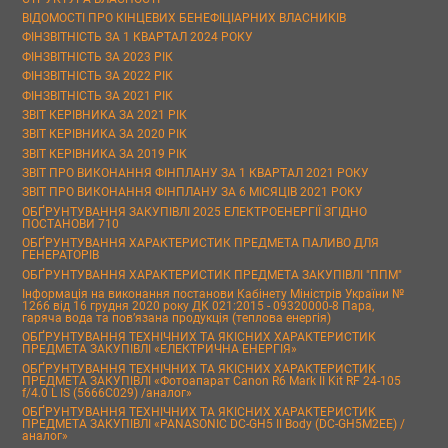
ВІДОМОСТІ ПРО КІНЦЕВИХ БЕНЕФІЦІАРНИХ ВЛАСНИКІВ
ФІНЗВІТНІСТЬ ЗА 1 КВАРТАЛ 2024 РОКУ
ФІНЗВІТНІСТЬ ЗА 2023 РІК
ФІНЗВІТНІСТЬ ЗА 2022 РІК
ФІНЗВІТНІСТЬ ЗА 2021 РІК
ЗВІТ КЕРІВНИКА ЗА 2021 РІК
ЗВІТ КЕРІВНИКА ЗА 2020 РІК
ЗВІТ КЕРІВНИКА ЗА 2019 РІК
ЗВІТ ПРО ВИКОНАННЯ ФІНПЛАНУ ЗА 1 КВАРТАЛ 2021 РОКУ
ЗВІТ ПРО ВИКОНАННЯ ФІНПЛАНУ ЗА 6 МІСЯЦІВ 2021 РОКУ
ОБҐРУНТУВАННЯ ЗАКУПІВЛІ 2025 ЕЛЕКТРОЕНЕРГІЇ ЗГІДНО
ПОСТАНОВИ 710
ОБҐРУНТУВАННЯ ХАРАКТЕРИСТИК ПРЕДМЕТА ПАЛИВО ДЛЯ
ГЕНЕРАТОРІВ
ОБҐРУНТУВАННЯ ХАРАКТЕРИСТИК ПРЕДМЕТА ЗАКУПІВЛІ "ППМ"
Інформація на виконання постанови Кабінету Міністрів України №
1266 від 16 грудня 2020 року ДК 021:2015 - 09320000-8 Пара,
гаряча вода та пов’язана продукція (теплова енергія)
ОБҐРУНТУВАННЯ ТЕХНІЧНИХ ТА ЯКІСНИХ ХАРАКТЕРИСТИК
ПРЕДМЕТА ЗАКУПІВЛІ «ЕЛЕКТРИЧНА ЕНЕРГІЯ»
ОБҐРУНТУВАННЯ ТЕХНІЧНИХ ТА ЯКІСНИХ ХАРАКТЕРИСТИК
ПРЕДМЕТА ЗАКУПІВЛІ «Фотоапарат Canon R6 Mark II Kit RF 24-105
f/4.0 L IS (5666C029) /аналог»
ОБҐРУНТУВАННЯ ТЕХНІЧНИХ ТА ЯКІСНИХ ХАРАКТЕРИСТИК
ПРЕДМЕТА ЗАКУПІВЛІ «PANASONIC DC-GH5 II Body (DC-GH5M2EE) /
аналог»