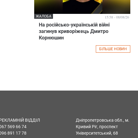
ЖАЛОБА
15:58 - 08/08/26
На російсько-українській війні
загинув криворіжець Дмитро
Корнюшин
БІЛЬШЕ НОВИН
РЕКЛАМНІЙ ВІДДІЛ
Дніпропетровська обл., м.
067 569 66 74
Кривий Ріг, проспект
096 891 17 78
Університетський, 68