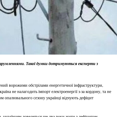
струмленнями. Такої думки дотримуються експерти з
ений ворожими обстрілами енергетичної інфраструктури,
аїна не налагодить імпорт електроенергії з-за кордону, та не
ком опалювального сезону українці відчують дефіцит
в, українцям доведеться ще два роки жити з дефіцитом