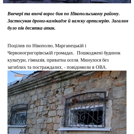
Ввечері та вночі ворог бив по Нікопольському району.
Застосував дрони-камікадзе й важку артилерію. Загалом
було пів десятка атак.
Поцілив по Нікополю, Марганецькій і
Червоногригорівській громадах. Пошкоджені будинок
культури, гімназія, приватна оселя. Минулося без
загиблих та постраждалих, - повідомили в ОВА.