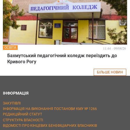
ОСВІТА
11:44 - 09/08/26
Бахмутський педагогічний коледж переїздить до
Кривого Рогу
БІЛЬШЕ НОВИН
ІНФОРМАЦІЯ
ЗАКУПІВЛІ
ІНФОРМАЦІЯ НА ВИКОНАННЯ ПОСТАНОВИ КМУ № 1266
РЕДАКЦІЙНИЙ СТАТУТ
СТРУКТУРА ВЛАСНОСТІ
ВІДОМОСТІ ПРО КІНЦЕВИХ БЕНЕФІЦІАРНИХ ВЛАСНИКІВ