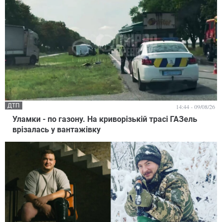
ДТП
14:44 - 09/08/26
Уламки - по газону. На криворізькій трасі ГАЗель
врізалась у вантажівку