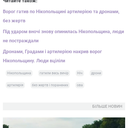
Читайте також:
Ворог гатив по Нікопольщині артилерією та дронами,
без жертв
Під ударом вночі знову опинилась Нікопольщина, люди
не постраждали
Дронами, Градами і артилерією накрив ворог
Нікопольщину. Люди вціліли
Нікопольщина
гатили весь вечір
Ніч
дрони
артилерія
без жертв і поранених
ова
БІЛЬШЕ НОВИН