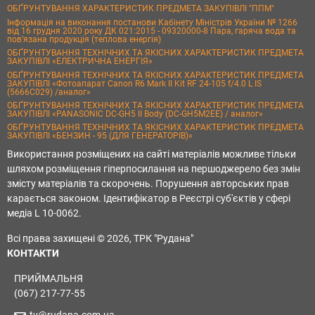
ОБҐРУНТУВАННЯ ХАРАКТЕРИСТИК ПРЕДМЕТА ЗАКУПІВЛІ "ППМ"
Інформація на виконання постанови Кабінету Міністрів України № 1266
від 16 грудня 2020 року ДК 021:2015 - 09320000-8 Пара, гаряча вода та
пов’язана продукція (теплова енергія)
ОБҐРУНТУВАННЯ ТЕХНІЧНИХ ТА ЯКІСНИХ ХАРАКТЕРИСТИК ПРЕДМЕТА
ЗАКУПІВЛІ «ЕЛЕКТРИЧНА ЕНЕРГІЯ»
ОБҐРУНТУВАННЯ ТЕХНІЧНИХ ТА ЯКІСНИХ ХАРАКТЕРИСТИК ПРЕДМЕТА
ЗАКУПІВЛІ «Фотоапарат Canon R6 Mark II Kit RF 24-105 f/4.0 L IS
(5666C029) /аналог»
ОБҐРУНТУВАННЯ ТЕХНІЧНИХ ТА ЯКІСНИХ ХАРАКТЕРИСТИК ПРЕДМЕТА
ЗАКУПІВЛІ «PANASONIC DC-GH5 II Body (DC-GH5M2EE) / аналог»
ОБҐРУНТУВАННЯ ТЕХНІЧНИХ ТА ЯКІСНИХ ХАРАКТЕРИСТИК ПРЕДМЕТА
ЗАКУПІВЛІ «БЕНЗИН - 95 (ДЛЯ ГЕНЕРАТОРІВ)»
Використання розміщених на сайті матеріалів можливе тільки
шляхом розміщення гіперпосилання на першоджерело без змін
змісту матеріалів та скорочень. Порушення авторських прав
карається законом. Ідентифікатор в Реєстрі суб'єктів у сфері
медіа L 10-0062.
Всі права захищені © 2026, ТРК "Рудана"
КОНТАКТИ
ПРИЙМАЛЬНЯ
(067) 217-77-55