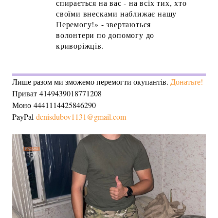
спирається на вас - на всіх тих, хто
своїми внесками наближає нашу
Перемогу!» - звертаються
волонтери по допомогу до
криворіжців.
Лише разом ми зможемо перемогти окупантів.
Донатьте!
Приват 4149439018771208
Моно 4441114425846290
PayPal
denisdubov1131@gmail.com