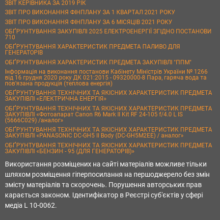
ЗВІТ КЕРІВНИКА ЗА 2019 РІК
ЗВІТ ПРО ВИКОНАННЯ ФІНПЛАНУ ЗА 1 КВАРТАЛ 2021 РОКУ
ЗВІТ ПРО ВИКОНАННЯ ФІНПЛАНУ ЗА 6 МІСЯЦІВ 2021 РОКУ
ОБҐРУНТУВАННЯ ЗАКУПІВЛІ 2025 ЕЛЕКТРОЕНЕРГІЇ ЗГІДНО ПОСТАНОВИ
710
ОБҐРУНТУВАННЯ ХАРАКТЕРИСТИК ПРЕДМЕТА ПАЛИВО ДЛЯ
ГЕНЕРАТОРІВ
ОБҐРУНТУВАННЯ ХАРАКТЕРИСТИК ПРЕДМЕТА ЗАКУПІВЛІ "ППМ"
Інформація на виконання постанови Кабінету Міністрів України № 1266
від 16 грудня 2020 року ДК 021:2015 - 09320000-8 Пара, гаряча вода та
пов’язана продукція (теплова енергія)
ОБҐРУНТУВАННЯ ТЕХНІЧНИХ ТА ЯКІСНИХ ХАРАКТЕРИСТИК ПРЕДМЕТА
ЗАКУПІВЛІ «ЕЛЕКТРИЧНА ЕНЕРГІЯ»
ОБҐРУНТУВАННЯ ТЕХНІЧНИХ ТА ЯКІСНИХ ХАРАКТЕРИСТИК ПРЕДМЕТА
ЗАКУПІВЛІ «Фотоапарат Canon R6 Mark II Kit RF 24-105 f/4.0 L IS
(5666C029) /аналог»
ОБҐРУНТУВАННЯ ТЕХНІЧНИХ ТА ЯКІСНИХ ХАРАКТЕРИСТИК ПРЕДМЕТА
ЗАКУПІВЛІ «PANASONIC DC-GH5 II Body (DC-GH5M2EE) / аналог»
ОБҐРУНТУВАННЯ ТЕХНІЧНИХ ТА ЯКІСНИХ ХАРАКТЕРИСТИК ПРЕДМЕТА
ЗАКУПІВЛІ «БЕНЗИН - 95 (ДЛЯ ГЕНЕРАТОРІВ)»
Використання розміщених на сайті матеріалів можливе тільки
шляхом розміщення гіперпосилання на першоджерело без змін
змісту матеріалів та скорочень. Порушення авторських прав
карається законом. Ідентифікатор в Реєстрі суб'єктів у сфері
медіа L 10-0062.