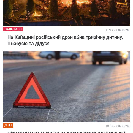
ВАЖЛИВО
11:14 - 08/08/26
На Київщині російський дрон вбив трирічну дитину,
її бабусю та дідуся
ДТП
10:52 - 08/08/26