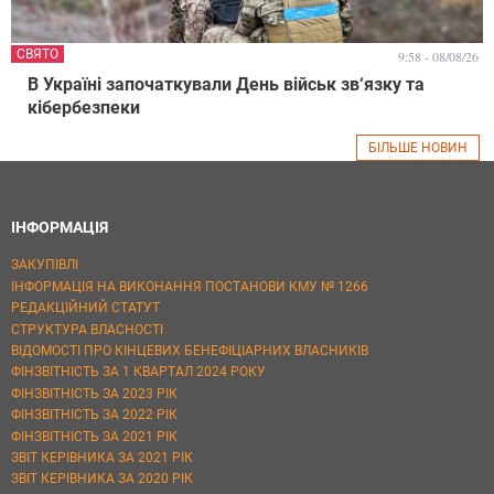
СВЯТО
9:58 - 08/08/26
В Україні започаткували День військ зв‘язку та
кібербезпеки
БІЛЬШЕ НОВИН
ІНФОРМАЦІЯ
ЗАКУПІВЛІ
ІНФОРМАЦІЯ НА ВИКОНАННЯ ПОСТАНОВИ КМУ № 1266
РЕДАКЦІЙНИЙ СТАТУТ
СТРУКТУРА ВЛАСНОСТІ
ВІДОМОСТІ ПРО КІНЦЕВИХ БЕНЕФІЦІАРНИХ ВЛАСНИКІВ
ФІНЗВІТНІСТЬ ЗА 1 КВАРТАЛ 2024 РОКУ
ФІНЗВІТНІСТЬ ЗА 2023 РІК
ФІНЗВІТНІСТЬ ЗА 2022 РІК
ФІНЗВІТНІСТЬ ЗА 2021 РІК
ЗВІТ КЕРІВНИКА ЗА 2021 РІК
ЗВІТ КЕРІВНИКА ЗА 2020 РІК