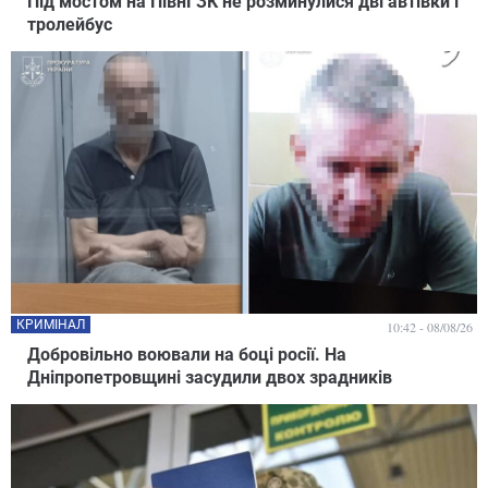
Під мостом на ПівнГЗК не розминулися дві автівки і
тролейбус
КРИМІНАЛ
10:42 - 08/08/26
Добровільно воювали на боці росії. На
Дніпропетровщині засудили двох зрадників