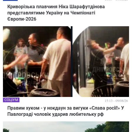
Криворізька плавчиня Ніка Шарафутдінова
представлятиме Україну на Чемпіонаті
Європи-2026
СОЦІУМ
15:13 - 09/08/26
Правим хуком - у нокдаун за вигуки «Слава росії!» У
Павлограді чоловік ударив любительку рф