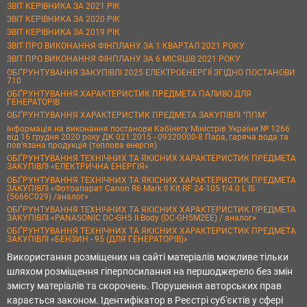
ЗВІТ КЕРІВНИКА ЗА 2021 РІК
ЗВІТ КЕРІВНИКА ЗА 2020 РІК
ЗВІТ КЕРІВНИКА ЗА 2019 РІК
ЗВІТ ПРО ВИКОНАННЯ ФІНПЛАНУ ЗА 1 КВАРТАЛ 2021 РОКУ
ЗВІТ ПРО ВИКОНАННЯ ФІНПЛАНУ ЗА 6 МІСЯЦІВ 2021 РОКУ
ОБҐРУНТУВАННЯ ЗАКУПІВЛІ 2025 ЕЛЕКТРОЕНЕРГІЇ ЗГІДНО ПОСТАНОВИ
710
ОБҐРУНТУВАННЯ ХАРАКТЕРИСТИК ПРЕДМЕТА ПАЛИВО ДЛЯ
ГЕНЕРАТОРІВ
ОБҐРУНТУВАННЯ ХАРАКТЕРИСТИК ПРЕДМЕТА ЗАКУПІВЛІ "ППМ"
Інформація на виконання постанови Кабінету Міністрів України № 1266
від 16 грудня 2020 року ДК 021:2015 - 09320000-8 Пара, гаряча вода та
пов’язана продукція (теплова енергія)
ОБҐРУНТУВАННЯ ТЕХНІЧНИХ ТА ЯКІСНИХ ХАРАКТЕРИСТИК ПРЕДМЕТА
ЗАКУПІВЛІ «ЕЛЕКТРИЧНА ЕНЕРГІЯ»
ОБҐРУНТУВАННЯ ТЕХНІЧНИХ ТА ЯКІСНИХ ХАРАКТЕРИСТИК ПРЕДМЕТА
ЗАКУПІВЛІ «Фотоапарат Canon R6 Mark II Kit RF 24-105 f/4.0 L IS
(5666C029) /аналог»
ОБҐРУНТУВАННЯ ТЕХНІЧНИХ ТА ЯКІСНИХ ХАРАКТЕРИСТИК ПРЕДМЕТА
ЗАКУПІВЛІ «PANASONIC DC-GH5 II Body (DC-GH5M2EE) / аналог»
ОБҐРУНТУВАННЯ ТЕХНІЧНИХ ТА ЯКІСНИХ ХАРАКТЕРИСТИК ПРЕДМЕТА
ЗАКУПІВЛІ «БЕНЗИН - 95 (ДЛЯ ГЕНЕРАТОРІВ)»
Використання розміщених на сайті матеріалів можливе тільки
шляхом розміщення гіперпосилання на першоджерело без змін
змісту матеріалів та скорочень. Порушення авторських прав
карається законом. Ідентифікатор в Реєстрі суб'єктів у сфері