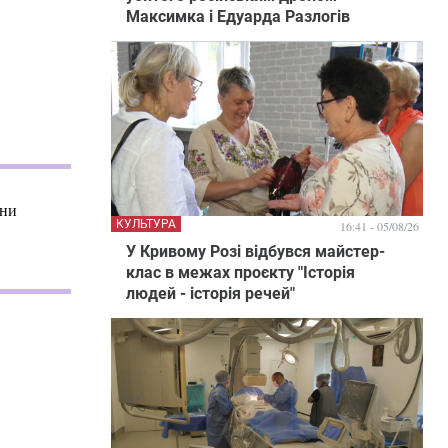
Максимка і Едуарда Разлогів
они
КУЛЬТУРА
16:41 - 05/08/26
У Кривому Розі відбувся майстер-
клас в межах проєкту "Історія
людей - історія речей"