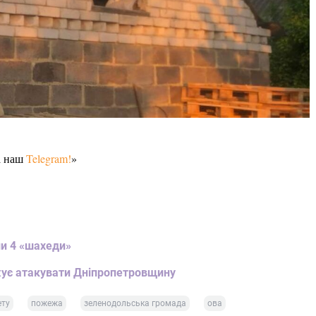
а наш
Telegram!
»
ли 4 «шахеди»
вжує атакувати Дніпропетровщину
ету
пожежа
зеленодольська громада
ова