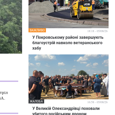
ВАЖЛИВО
18:18 - 05/08/26
У Покровському районі завершують
благоустрій навколо ветеранського
хабу
тріл
ВА.
ЖАЛОБА
16:58 - 05/08/26
У Великій Олександрівці поховали
убитого російським дроном