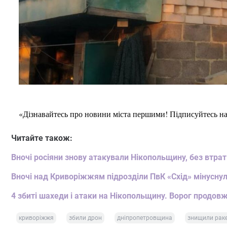
«Дізнавайтесь про новини міста першими! Підписуйтесь н
Читайте також:
Вночі росіяни знову атакували Нікопольщину, без втрат
Вночі над Криворіжжям підрозділи ПвК «Схід» мінусну
4 збиті шахеди і атаки на Нікопольщину. Ворог продо
криворіжжя
збили дрон
дніпропетровщина
знищили рак