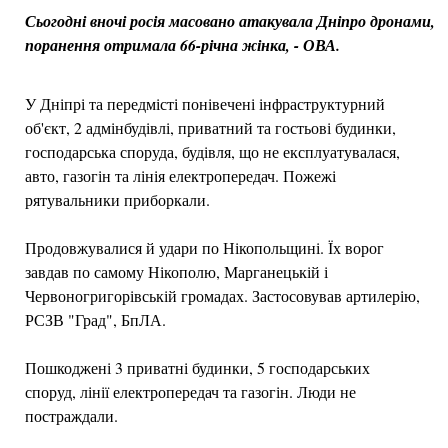
Сьогодні вночі росія масовано атакувала Дніпро дронами,
поранення отримала 66-річна жінка, - ОВА.
У Дніпрі та передмісті понівечені інфраструктурний
об'єкт, 2 адмінбудівлі, приватний та гостьові будинки,
господарська споруда, будівля, що не експлуатувалася,
авто, газогін та лінія електропередач. Пожежі
рятувальники приборкали.
Продовжувалися й удари по Нікопольщині. Їх ворог
завдав по самому Нікополю, Марганецькій і
Червоногригорівській громадах. Застосовував артилерію,
РСЗВ "Град", БпЛА.
Пошкоджені 3 приватні будинки, 5 господарських
споруд, лінії електропередач та газогін. Люди не
постраждали.