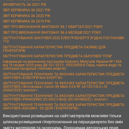
ФІНЗВІТНІСТЬ ЗА 2021 РІК
ЗВІТ КЕРІВНИКА ЗА 2021 РІК
ЗВІТ КЕРІВНИКА ЗА 2020 РІК
ЗВІТ КЕРІВНИКА ЗА 2019 РІК
ЗВІТ ПРО ВИКОНАННЯ ФІНПЛАНУ ЗА 1 КВАРТАЛ 2021 РОКУ
ЗВІТ ПРО ВИКОНАННЯ ФІНПЛАНУ ЗА 6 МІСЯЦІВ 2021 РОКУ
ОБҐРУНТУВАННЯ ЗАКУПІВЛІ 2025 ЕЛЕКТРОЕНЕРГІЇ ЗГІДНО ПОСТАНОВИ
710
ОБҐРУНТУВАННЯ ХАРАКТЕРИСТИК ПРЕДМЕТА ПАЛИВО ДЛЯ
ГЕНЕРАТОРІВ
ОБҐРУНТУВАННЯ ХАРАКТЕРИСТИК ПРЕДМЕТА ЗАКУПІВЛІ "ППМ"
Інформація на виконання постанови Кабінету Міністрів України № 1266
від 16 грудня 2020 року ДК 021:2015 - 09320000-8 Пара, гаряча вода та
пов’язана продукція (теплова енергія)
ОБҐРУНТУВАННЯ ТЕХНІЧНИХ ТА ЯКІСНИХ ХАРАКТЕРИСТИК ПРЕДМЕТА
ЗАКУПІВЛІ «ЕЛЕКТРИЧНА ЕНЕРГІЯ»
ОБҐРУНТУВАННЯ ТЕХНІЧНИХ ТА ЯКІСНИХ ХАРАКТЕРИСТИК ПРЕДМЕТА
ЗАКУПІВЛІ «Фотоапарат Canon R6 Mark II Kit RF 24-105 f/4.0 L IS
(5666C029) /аналог»
ОБҐРУНТУВАННЯ ТЕХНІЧНИХ ТА ЯКІСНИХ ХАРАКТЕРИСТИК ПРЕДМЕТА
ЗАКУПІВЛІ «PANASONIC DC-GH5 II Body (DC-GH5M2EE) / аналог»
ОБҐРУНТУВАННЯ ТЕХНІЧНИХ ТА ЯКІСНИХ ХАРАКТЕРИСТИК ПРЕДМЕТА
ЗАКУПІВЛІ «БЕНЗИН - 95 (ДЛЯ ГЕНЕРАТОРІВ)»
Використання розміщених на сайті матеріалів можливе тільки
шляхом розміщення гіперпосилання на першоджерело без змін
змісту матеріалів та скорочень. Порушення авторських прав