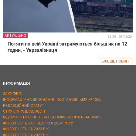
АКТУАЛЬНО
11:36 - 08/08/26
Потяги по всій Україні затримуються більш як на 12
годин, - Укрзалізниця
БІЛЬШЕ НОВИН
ІНФОРМАЦІЯ
ЗАКУПІВЛІ
ІНФОРМАЦІЯ НА ВИКОНАННЯ ПОСТАНОВИ КМУ № 1266
РЕДАКЦІЙНИЙ СТАТУТ
СТРУКТУРА ВЛАСНОСТІ
ВІДОМОСТІ ПРО КІНЦЕВИХ БЕНЕФІЦІАРНИХ ВЛАСНИКІВ
ФІНЗВІТНІСТЬ ЗА 1 КВАРТАЛ 2024 РОКУ
ФІНЗВІТНІСТЬ ЗА 2023 РІК
ФІНЗВІТНІСТЬ ЗА 2022 РІК