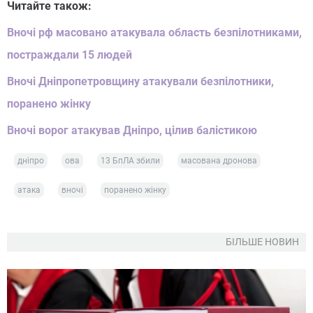
Читайте також:
Вночі рф масовано атакувала область безпілотниками,
постраждали 15 людей
Вночі Дніпропетровщину атакували безпілотники,
поранено жінку
Вночі ворог атакував Дніпро, цілив балістикою
дніпро
ова
13 БпЛА збили
масована дронова
атака
вночі
поранено жінку
БІЛЬШЕ НОВИН