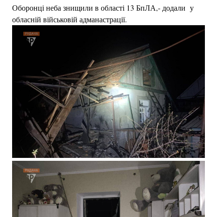
Оборонці неба знищили в області 13 БпЛА,- додали у
обласній військовій адманастрації.