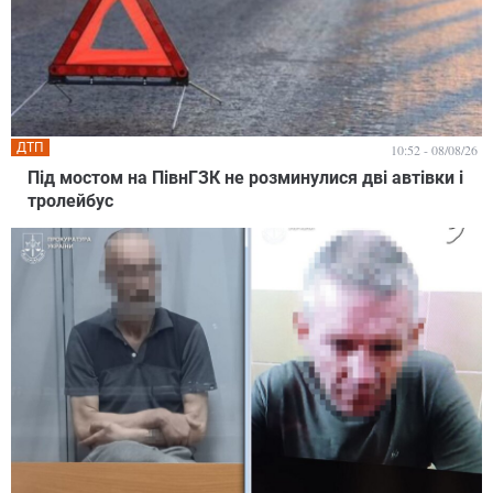
ДТП
10:52 - 08/08/26
Під мостом на ПівнГЗК не розминулися дві автівки і
тролейбус