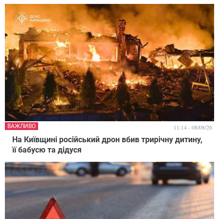
ВАЖЛИВО
11:14 - 08/08/26
На Київщині російський дрон вбив трирічну дитину,
її бабусю та дідуся