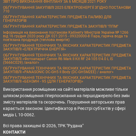
ЗВІТ ПРО ВИКОНАННЯ ФІНПЛАНУ ЗА 6 МІСЯЦІВ 2021 РОКУ
ОБҐРУНТУВАННЯ ЗАКУПІВЛІ 2025 ЕЛЕКТРОЕНЕРГІЇ ЗГІДНО ПОСТАНОВИ
710
ОБҐРУНТУВАННЯ ХАРАКТЕРИСТИК ПРЕДМЕТА ПАЛИВО ДЛЯ
ГЕНЕРАТОРІВ
ОБҐРУНТУВАННЯ ХАРАКТЕРИСТИК ПРЕДМЕТА ЗАКУПІВЛІ "ППМ"
Інформація на виконання постанови Кабінету Міністрів України № 1266
від 16 грудня 2020 року ДК 021:2015 - 09320000-8 Пара, гаряча вода та
пов’язана продукція (теплова енергія)
ОБҐРУНТУВАННЯ ТЕХНІЧНИХ ТА ЯКІСНИХ ХАРАКТЕРИСТИК ПРЕДМЕТА
ЗАКУПІВЛІ «ЕЛЕКТРИЧНА ЕНЕРГІЯ»
ОБҐРУНТУВАННЯ ТЕХНІЧНИХ ТА ЯКІСНИХ ХАРАКТЕРИСТИК ПРЕДМЕТА
ЗАКУПІВЛІ «Фотоапарат Canon R6 Mark II Kit RF 24-105 f/4.0 L IS
(5666C029) /аналог»
ОБҐРУНТУВАННЯ ТЕХНІЧНИХ ТА ЯКІСНИХ ХАРАКТЕРИСТИК ПРЕДМЕТА
ЗАКУПІВЛІ «PANASONIC DC-GH5 II Body (DC-GH5M2EE) / аналог»
ОБҐРУНТУВАННЯ ТЕХНІЧНИХ ТА ЯКІСНИХ ХАРАКТЕРИСТИК ПРЕДМЕТА
ЗАКУПІВЛІ «БЕНЗИН - 95 (ДЛЯ ГЕНЕРАТОРІВ)»
Використання розміщених на сайті матеріалів можливе тільки
шляхом розміщення гіперпосилання на першоджерело без змін
змісту матеріалів та скорочень. Порушення авторських прав
карається законом. Ідентифікатор в Реєстрі суб'єктів у сфері
медіа L 10-0062.
Всі права захищені © 2026, ТРК "Рудана"
КОНТАКТИ