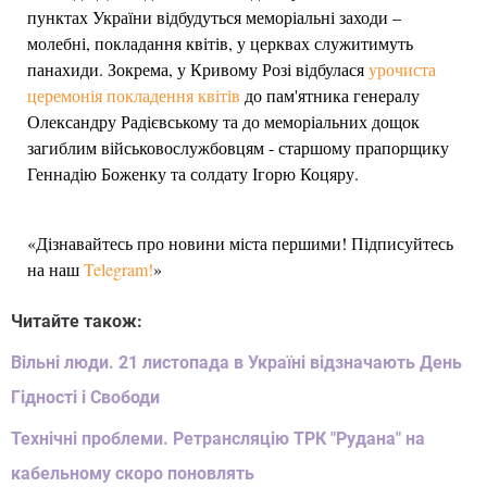
пунктах України відбудуться меморіальні заходи –
молебні, покладання квітів, у церквах служитимуть
панахиди. Зокрема, у Кривому Розі відбулася
урочиста
церемонія покладення квітів
до пам'ятника генералу
Олександру Радієвському та до меморіальних дощок
загиблим військовослужбовцям - старшому прапорщику
Геннадію Боженку та солдату Ігорю Коцяру.
«Дізнавайтесь про новини міста першими! Підписуйтесь
на наш
Telegram!
»
Читайте також:
Вільні люди. 21 листопада в Україні відзначають День
Гідності і Свободи
Технічні проблеми. Ретрансляцію ТРК "Рудана" на
кабельному скоро поновлять