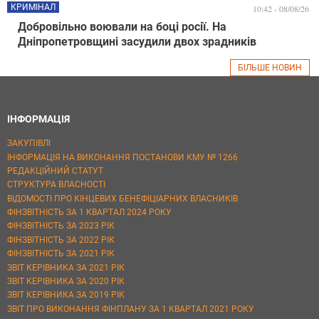
КРИМІНАЛ
10:42 - 08/08/26
Добровільно воювали на боці росії. На
Дніпропетровщині засудили двох зрадників
БІЛЬШЕ НОВИН
ІНФОРМАЦІЯ
ЗАКУПІВЛІ
ІНФОРМАЦІЯ НА ВИКОНАННЯ ПОСТАНОВИ КМУ № 1266
РЕДАКЦІЙНИЙ СТАТУТ
СТРУКТУРА ВЛАСНОСТІ
ВІДОМОСТІ ПРО КІНЦЕВИХ БЕНЕФІЦІАРНИХ ВЛАСНИКІВ
ФІНЗВІТНІСТЬ ЗА 1 КВАРТАЛ 2024 РОКУ
ФІНЗВІТНІСТЬ ЗА 2023 РІК
ФІНЗВІТНІСТЬ ЗА 2022 РІК
ФІНЗВІТНІСТЬ ЗА 2021 РІК
ЗВІТ КЕРІВНИКА ЗА 2021 РІК
ЗВІТ КЕРІВНИКА ЗА 2020 РІК
ЗВІТ КЕРІВНИКА ЗА 2019 РІК
ЗВІТ ПРО ВИКОНАННЯ ФІНПЛАНУ ЗА 1 КВАРТАЛ 2021 РОКУ