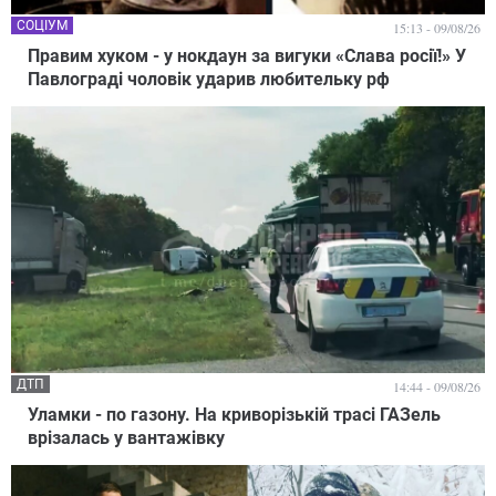
СОЦІУМ
15:13 - 09/08/26
Правим хуком - у нокдаун за вигуки «Слава росії!» У
Павлограді чоловік ударив любительку рф
ДТП
14:44 - 09/08/26
Уламки - по газону. На криворізькій трасі ГАЗель
врізалась у вантажівку