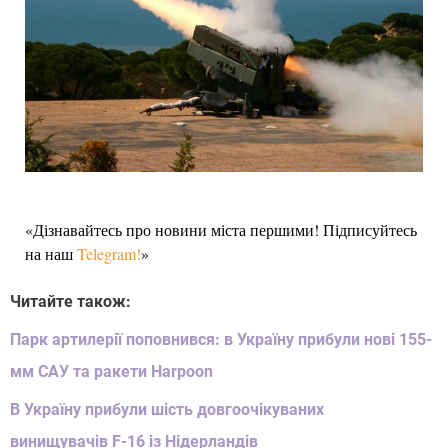
«Дізнавайтесь про новини міста першими! Підписуйтесь
на наш
Telegram!
»
Читайте також:
Парк артилерії поповнився: в Україну прибули нові 155-
мм САУ та ракети Harpoon
В Україну прибули шість довгоочікуваних
винищувачів F-16 із Нідерландів