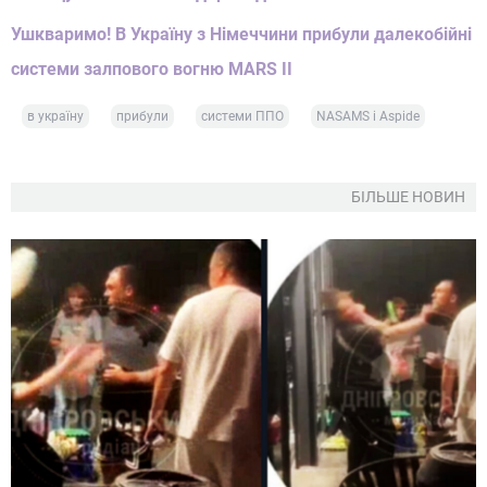
Ушкваримо! В Україну з Німеччини прибули далекобійні
системи залпового вогню MARS II
в україну
прибули
системи ППО
NASAMS і Aspide
БІЛЬШЕ НОВИН