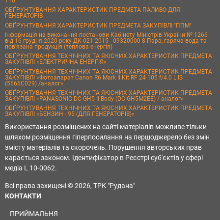
710
ОБҐРУНТУВАННЯ ХАРАКТЕРИСТИК ПРЕДМЕТА ПАЛИВО ДЛЯ
ГЕНЕРАТОРІВ
ОБҐРУНТУВАННЯ ХАРАКТЕРИСТИК ПРЕДМЕТА ЗАКУПІВЛІ "ППМ"
Інформація на виконання постанови Кабінету Міністрів України № 1266
від 16 грудня 2020 року ДК 021:2015 - 09320000-8 Пара, гаряча вода та
пов’язана продукція (теплова енергія)
ОБҐРУНТУВАННЯ ТЕХНІЧНИХ ТА ЯКІСНИХ ХАРАКТЕРИСТИК ПРЕДМЕТА
ЗАКУПІВЛІ «ЕЛЕКТРИЧНА ЕНЕРГІЯ»
ОБҐРУНТУВАННЯ ТЕХНІЧНИХ ТА ЯКІСНИХ ХАРАКТЕРИСТИК ПРЕДМЕТА
ЗАКУПІВЛІ «Фотоапарат Canon R6 Mark II Kit RF 24-105 f/4.0 L IS
(5666C029) /аналог»
ОБҐРУНТУВАННЯ ТЕХНІЧНИХ ТА ЯКІСНИХ ХАРАКТЕРИСТИК ПРЕДМЕТА
ЗАКУПІВЛІ «PANASONIC DC-GH5 II Body (DC-GH5M2EE) / аналог»
ОБҐРУНТУВАННЯ ТЕХНІЧНИХ ТА ЯКІСНИХ ХАРАКТЕРИСТИК ПРЕДМЕТА
ЗАКУПІВЛІ «БЕНЗИН - 95 (ДЛЯ ГЕНЕРАТОРІВ)»
Використання розміщених на сайті матеріалів можливе тільки
шляхом розміщення гіперпосилання на першоджерело без змін
змісту матеріалів та скорочень. Порушення авторських прав
карається законом. Ідентифікатор в Реєстрі суб'єктів у сфері
медіа L 10-0062.
Всі права захищені © 2026, ТРК "Рудана"
КОНТАКТИ
ПРИЙМАЛЬНЯ