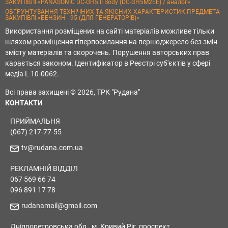
ЗАКУПІВЛІ «PANASONIC DC-GH5 II Body (DC-GH5M2EE) / аналог»
ОБҐРУНТУВАННЯ ТЕХНІЧНИХ ТА ЯКІСНИХ ХАРАКТЕРИСТИК ПРЕДМЕТА
ЗАКУПІВЛІ «БЕНЗИН - 95 (ДЛЯ ГЕНЕРАТОРІВ)»
Використання розміщених на сайті матеріалів можливе тільки
шляхом розміщення гіперпосилання на першоджерело без змін
змісту матеріалів та скорочень. Порушення авторських прав
карається законом. Ідентифікатор в Реєстрі суб'єктів у сфері
медіа L 10-0062.
Всі права захищені © 2026, ТРК "Рудана"
КОНТАКТИ
ПРИЙМАЛЬНЯ
(067) 217-77-55
tv@rudana.com.ua
РЕКЛАМНІЙ ВІДДІЛ
067 569 66 74
096 891 17 78
rudanamail@gmail.com
Дніпропетровська обл., м. Кривий Ріг, проспект