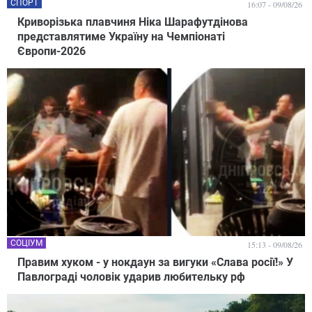
СПОРТ
16:07 - 09/08/26
Криворізька плавчиня Ніка Шарафутдінова
представлятиме Україну на Чемпіонаті
Європи-2026
СОЦІУМ
15:13 - 09/08/26
Правим хуком - у нокдаун за вигуки «Слава росії!» У
Павлограді чоловік ударив любительку рф