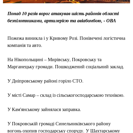
Понад 10 разів ворог атакував шість районів області
безпілотниками, артилерією та авіабомбою, - ОВА
Пожежа виникла і у Кривому Розі. Понівечені логістична
компанія та авто.
На Нікопольщині – Мирівську, Покровську та
Марганецьку громади. Пошкоджений соціальний заклад.
У Дніпровському районі горіло СТО.
У місті Самар – склад із сільськогосподарською технікою.
У Кам'янському зайнялася заправка.
У Покровській громаді Синельниківського району
вогонь охопив господарську споруду. У Шахтарському