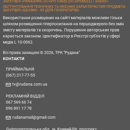
ЗАКУПІВЛІ «PANASONIC DC-GH5 II Body (DC-GH5M2EE) / аналог»
ОБҐРУНТУВАННЯ ТЕХНІЧНИХ ТА ЯКІСНИХ ХАРАКТЕРИСТИК ПРЕДМЕТА
ЗАКУПІВЛІ «БЕНЗИН - 95 (ДЛЯ ГЕНЕРАТОРІВ)»
Використання розміщених на сайті матеріалів можливе тільки
шляхом розміщення гіперпосилання на першоджерело без змін
змісту матеріалів та скорочень. Порушення авторських прав
карається законом. Ідентифікатор в Реєстрі суб'єктів у сфері
медіа L 10-0062.
Всі права захищені © 2026, ТРК "Рудана"
КОНТАКТИ
ПРИЙМАЛЬНЯ
(067) 217-77-55
tv@rudana.com.ua
РЕКЛАМНІЙ ВІДДІЛ
067 569 66 74
096 891 17 78
rudanamail@gmail.com
Дніпропетровська обл., м. Кривий Ріг, проспект