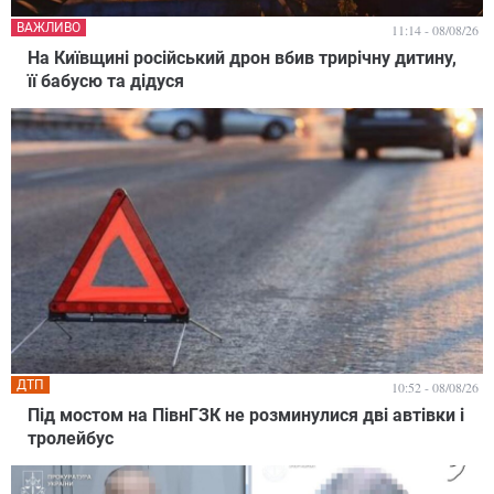
ВАЖЛИВО
11:14 - 08/08/26
На Київщині російський дрон вбив трирічну дитину,
її бабусю та дідуся
ДТП
10:52 - 08/08/26
Під мостом на ПівнГЗК не розминулися дві автівки і
тролейбус