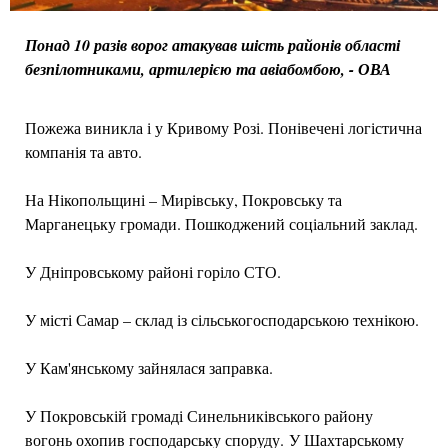
Понад 10 разів ворог атакував шість районів області
безпілотниками, артилерією та авіабомбою, - ОВА
Пожежа виникла і у Кривому Розі. Понівечені логістична
компанія та авто.
На Нікопольщині – Мирівську, Покровську та
Марганецьку громади. Пошкоджений соціальний заклад.
У Дніпровському районі горіло СТО.
У місті Самар – склад із сільськогосподарською технікою.
У Кам'янському зайнялася заправка.
У Покровській громаді Синельниківського району
вогонь охопив господарську споруду. У Шахтарському