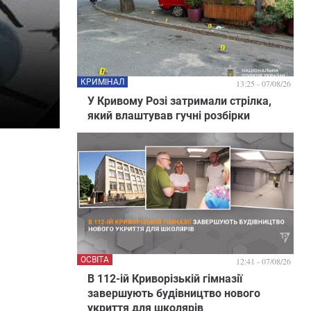
КРИМІНАЛ
13:25 - 07/08/26
У Кривому Розі затримали стрілка,
який влаштував гучні розбірки
ОСВІТА
12:41 - 07/08/26
В 112-ій Криворізькій гімназії
завершують будівництво нового
укриття для школярів