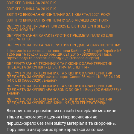
ЗВІТ КЕРІВНИКА ЗА 2020 РІК
ЗВІТ КЕРІВНИКА ЗА 2019 РІК
ЗВІТ ПРО ВИКОНАННЯ ФІНПЛАНУ ЗА 1 КВАРТАЛ 2021 РОКУ
ЗВІТ ПРО ВИКОНАННЯ ФІНПЛАНУ ЗА 6 МІСЯЦІВ 2021 РОКУ
ОБҐРУНТУВАННЯ ЗАКУПІВЛІ 2025 ЕЛЕКТРОЕНЕРГІЇ ЗГІДНО
ПОСТАНОВИ 710
ОБҐРУНТУВАННЯ ХАРАКТЕРИСТИК ПРЕДМЕТА ПАЛИВО ДЛЯ
ГЕНЕРАТОРІВ
ОБҐРУНТУВАННЯ ХАРАКТЕРИСТИК ПРЕДМЕТА ЗАКУПІВЛІ "ППМ"
Інформація на виконання постанови Кабінету Міністрів України №
1266 від 16 грудня 2020 року ДК 021:2015 - 09320000-8 Пара,
гаряча вода та пов’язана продукція (теплова енергія)
ОБҐРУНТУВАННЯ ТЕХНІЧНИХ ТА ЯКІСНИХ ХАРАКТЕРИСТИК
ПРЕДМЕТА ЗАКУПІВЛІ «ЕЛЕКТРИЧНА ЕНЕРГІЯ»
ОБҐРУНТУВАННЯ ТЕХНІЧНИХ ТА ЯКІСНИХ ХАРАКТЕРИСТИК
ПРЕДМЕТА ЗАКУПІВЛІ «Фотоапарат Canon R6 Mark II Kit RF 24-105
f/4.0 L IS (5666C029) /аналог»
ОБҐРУНТУВАННЯ ТЕХНІЧНИХ ТА ЯКІСНИХ ХАРАКТЕРИСТИК
ПРЕДМЕТА ЗАКУПІВЛІ «PANASONIC DC-GH5 II Body (DC-GH5M2EE) /
аналог»
ОБҐРУНТУВАННЯ ТЕХНІЧНИХ ТА ЯКІСНИХ ХАРАКТЕРИСТИК
ПРЕДМЕТА ЗАКУПІВЛІ «БЕНЗИН - 95 (ДЛЯ ГЕНЕРАТОРІВ)»
Використання розміщених на сайті матеріалів можливе
тільки шляхом розміщення гіперпосилання на
першоджерело без змін змісту матеріалів та скорочень.
Порушення авторських прав карається законом.