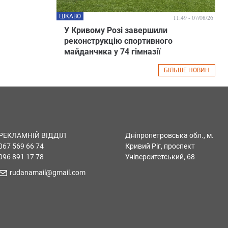
ЦІКАВО
11:49 - 07/08/26
У Кривому Розі завершили
реконструкцію спортивного
майданчика у 74 гімназії
БІЛЬШЕ НОВИН
РЕКЛАМНІЙ ВІДДІЛ
Дніпропетровська обл., м.
067 569 66 74
Кривий Ріг, проспект
096 891 17 78
Університетський, 68
rudanamail@gmail.com