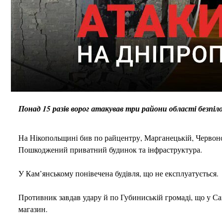
Понад 15 разів ворог атакував три райони області безп
На Нікопольщині бив по райцентру, Марганецькій, Червоно
Пошкоджений приватний будинок та інфраструктура.
У Кам’янському понівечена будівля, що не експлуатується.
Противник завдав удару й по Губиниській громаді, що у С
магазин.