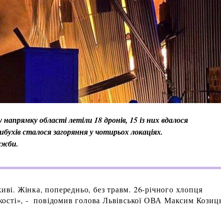
 напрямку області летіли 18 дронів, 15 із них вдалося
вибухів сталося загоряння у чотирьох локаціях.
ужби.
живі. Жінка, попередньо, без травм. 26-річного хлопця
яжкості», - повідомив голова Львівської ОВА Максим Козиц