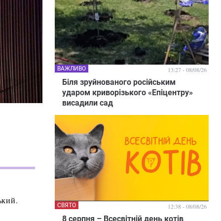
ВАЖЛИВО
13:27 - 08/08/26
Біля зруйнованого російським
ударом криворізького «Епіцентру»
висадили сад
ький.
СВЯТО
12:38 - 08/08/26
8 серпня – Всесвітній день котів