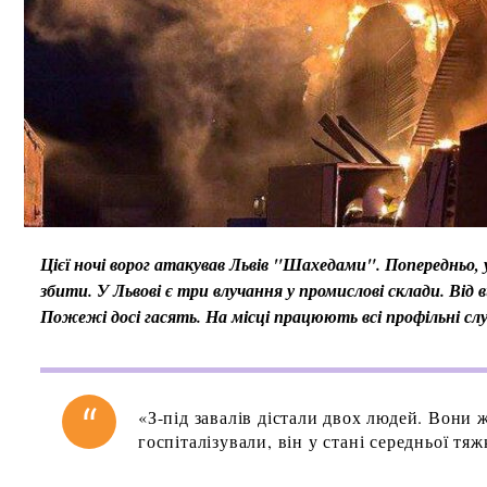
Цієї ночі ворог атакував Львів "Шахедами". Попередньо, у
збити. У Львові є три влучання у промислові склади. Від 
Пожежі досі гасять. На місці працюють всі профільні сл
«З-під завалів дістали двох людей. Вони 
госпіталізували, він у стані середньої т