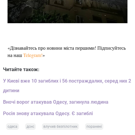
«Дізнавайтесь про новини міста першими! Підписуйтесь
на наш
Telegram!
»
Читайте також:
У Києві вже 10 загиблих і 56 постраждалих, серед них 2
дитини
Вночі ворог атакував Одесу, загинула людина
Росія знову атакувала Одесу. Є загиблі
одеса
дснс
влучив безпілотник
поранені