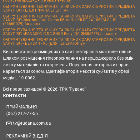
пов’язана продукція (теплова енергія)
ОБҐРУНТУВАННЯ ТЕХНІЧНИХ ТА ЯКІСНИХ ХАРАКТЕРИСТИК ПРЕДМЕТА
ЗАКУПІВЛІ «ЕЛЕКТРИЧНА ЕНЕРГІЯ»
ОБҐРУНТУВАННЯ ТЕХНІЧНИХ ТА ЯКІСНИХ ХАРАКТЕРИСТИК ПРЕДМЕТА
ЗАКУПІВЛІ «Фотоапарат Canon R6 Mark II Kit RF 24-105 f/4.0 L IS
(5666C029) /аналог»
ОБҐРУНТУВАННЯ ТЕХНІЧНИХ ТА ЯКІСНИХ ХАРАКТЕРИСТИК ПРЕДМЕТА
ЗАКУПІВЛІ «PANASONIC DC-GH5 II Body (DC-GH5M2EE) / аналог»
ОБҐРУНТУВАННЯ ТЕХНІЧНИХ ТА ЯКІСНИХ ХАРАКТЕРИСТИК ПРЕДМЕТА
ЗАКУПІВЛІ «БЕНЗИН - 95 (ДЛЯ ГЕНЕРАТОРІВ)»
Використання розміщених на сайті матеріалів можливе тільки
шляхом розміщення гіперпосилання на першоджерело без змін
змісту матеріалів та скорочень. Порушення авторських прав
карається законом. Ідентифікатор в Реєстрі суб'єктів у сфері
медіа L 10-0062.
Всі права захищені © 2026, ТРК "Рудана"
КОНТАКТИ
ПРИЙМАЛЬНЯ
(067) 217-77-55
tv@rudana.com.ua
РЕКЛАМНІЙ ВІДДІЛ