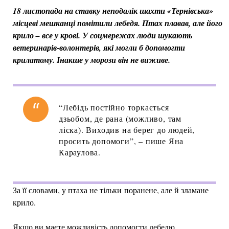
18 листопада
на ставку неподалік шахти «Тернівська»
місцеві мешканці помітили лебедя. Птах плавав, але його
крило – все у крові. У соцмережах люди шукають
ветеринарів-волонтерів, які могли б допомогти
крилатому. Інакше у морози він не виживе.
“Лебідь постійно торкається
дзьобом, де рана (можливо, там
ліска). Виходив на берег до людей,
просить допомоги”, – пише Яна
Караулова.
За її словами, у птаха не тільки поранене, але й зламане
крило.
Якщо ви маєте можливість допомогти лебедю,