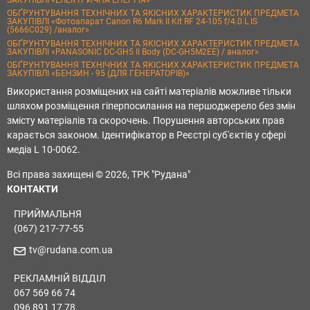
ЗАКУПІВЛІ «ЕЛЕКТРИЧНА ЕНЕРГІЯ»
ОБҐРУНТУВАННЯ ТЕХНІЧНИХ ТА ЯКІСНИХ ХАРАКТЕРИСТИК ПРЕДМЕТА
ЗАКУПІВЛІ «Фотоапарат Canon R6 Mark II Kit RF 24-105 f/4.0 L IS
(5666C029) /аналог»
ОБҐРУНТУВАННЯ ТЕХНІЧНИХ ТА ЯКІСНИХ ХАРАКТЕРИСТИК ПРЕДМЕТА
ЗАКУПІВЛІ «PANASONIC DC-GH5 II Body (DC-GH5M2EE) / аналог»
ОБҐРУНТУВАННЯ ТЕХНІЧНИХ ТА ЯКІСНИХ ХАРАКТЕРИСТИК ПРЕДМЕТА
ЗАКУПІВЛІ «БЕНЗИН - 95 (ДЛЯ ГЕНЕРАТОРІВ)»
Використання розміщених на сайті матеріалів можливе тільки
шляхом розміщення гіперпосилання на першоджерело без змін
змісту матеріалів та скорочень. Порушення авторських прав
карається законом. Ідентифікатор в Реєстрі суб'єктів у сфері
медіа L 10-0062.
Всі права захищені © 2026, ТРК "Рудана"
КОНТАКТИ
ПРИЙМАЛЬНЯ
(067) 217-77-55
tv@rudana.com.ua
РЕКЛАМНІЙ ВІДДІЛ
067 569 66 74
096 891 17 78