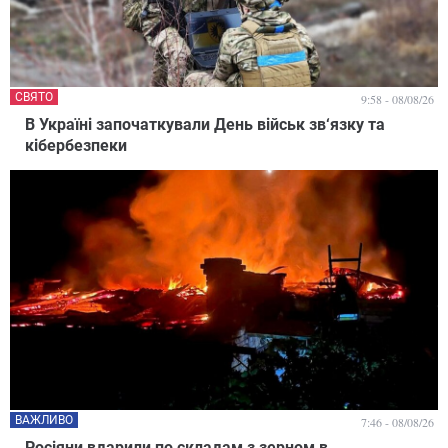
СВЯТО
9:58 - 08/08/26
В Україні започаткували День військ зв‘язку та
кібербезпеки
ВАЖЛИВО
7:46 - 08/08/26
Росіяни вдарили по складам з зерном в