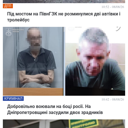
ДТП
10:52 - 08/08/26
Під мостом на ПівнГЗК не розминулися дві автівки і
тролейбус
КРИМІНАЛ
10:42 - 08/08/26
Добровільно воювали на боці росії. На
Дніпропетровщині засудили двох зрадників