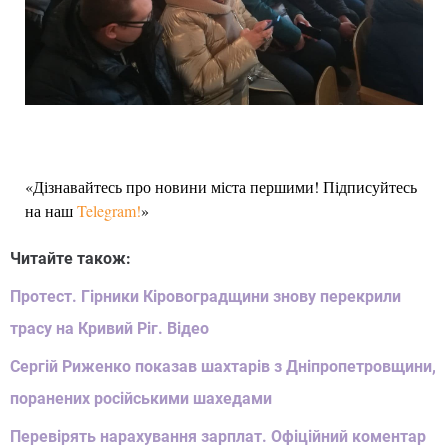
«Дізнавайтесь про новини міста першими! Підписуйтесь
на наш
Telegram!
»
Читайте також:
Протест. Гірники Кіровоградщини знову перекрили
трасу на Кривий Ріг. Відео
Сергій Риженко показав шахтарів з Дніпропетровщини,
поранених російськими шахедами
Перевірять нарахування зарплат. Офіційний коментар