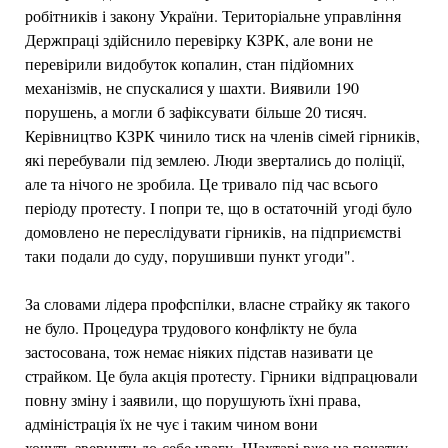
робітників і закону України. Територіальне управління
Держпраці здійснило перевірку КЗРК, але вони не
перевірили видобуток копалин, стан підйомних
механізмів, не спускалися у шахти. Виявили 190
порушень, а могли б зафіксувати більше 20 тисяч.
Керівництво КЗРК чинило тиск на членів сімей гірників,
які перебували під землею. Люди звертались до поліції,
але та нічого не зробила. Це тривало під час всього
періоду протесту. І попри те, що в остаточній угоді було
домовлено не переслідувати гірників, на підприємстві
таки подали до суду, порушивши пункт угоди".
За словами лідера профспілки, власне страйку як такого
не було. Процедура трудового конфлікту не була
застосована, тож немає ніяких підстав називати це
страйком. Це була акція протесту. Гірники відпрацювали
повну зміну і заявили, що порушують їхні права,
адміністрація їх не чує і таким чином вони
хочуть звернути до себе увагу. Шахтарі вже на початку