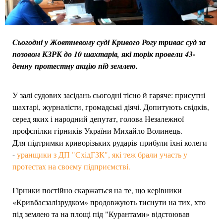
Сьогодні у Жовтневому суді Кривого Рогу триває суд за
позовом КЗРК до 10 шахтарів, які торік провели 43-
денну протестну акцію під землею.
У залі судових засідань сьогодні тісно й гаряче: присутні
шахтарі, журналісти, громадські діячі. Допитують свідків,
серед яких і народний депутат, голова Незалежної
профспілки гірників України Михайло Волинець.
Для підтримки криворізьких рударів прибули їхні колеги
-
уранщики з ДП "СхідГЗК", які теж брали участь у
протестах на своєму підприємстві.
Гірники постійно скаржаться на те, що керівники
«Кривбасзалізрудком» продовжують тиснути на тих, хто
під землею та на площі під "Курантами» відстоював