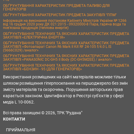
ОБҐРУНТУВАННЯ ХАРАКТЕРИСТИК ПРЕДМЕТА ПАЛИВО ДЛЯ
ГЕНЕРАТОРІВ
ОБҐРУНТУВАННЯ ХАРАКТЕРИСТИК ПРЕДМЕТА ЗАКУПІВЛІ "ППМ"
Інформація на виконання постанови Кабінету Міністрів України № 1266
від 16 грудня 2020 року ДК 021:2015 - 09320000-8 Пара, гаряча вода та
пов’язана продукція (теплова енергія)
ОБҐРУНТУВАННЯ ТЕХНІЧНИХ ТА ЯКІСНИХ ХАРАКТЕРИСТИК ПРЕДМЕТА
ЗАКУПІВЛІ «ЕЛЕКТРИЧНА ЕНЕРГІЯ»
ОБҐРУНТУВАННЯ ТЕХНІЧНИХ ТА ЯКІСНИХ ХАРАКТЕРИСТИК ПРЕДМЕТА
ЗАКУПІВЛІ «Фотоапарат Canon R6 Mark II Kit RF 24-105 f/4.0 L IS
(5666C029) /аналог»
ОБҐРУНТУВАННЯ ТЕХНІЧНИХ ТА ЯКІСНИХ ХАРАКТЕРИСТИК ПРЕДМЕТА
ЗАКУПІВЛІ «PANASONIC DC-GH5 II Body (DC-GH5M2EE) / аналог»
ОБҐРУНТУВАННЯ ТЕХНІЧНИХ ТА ЯКІСНИХ ХАРАКТЕРИСТИК ПРЕДМЕТА
ЗАКУПІВЛІ «БЕНЗИН - 95 (ДЛЯ ГЕНЕРАТОРІВ)»
Використання розміщених на сайті матеріалів можливе тільки
шляхом розміщення гіперпосилання на першоджерело без змін
змісту матеріалів та скорочень. Порушення авторських прав
карається законом. Ідентифікатор в Реєстрі суб'єктів у сфері
медіа L 10-0062.
Всі права захищені © 2026, ТРК "Рудана"
КОНТАКТИ
ПРИЙМАЛЬНЯ