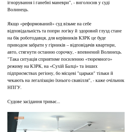
ігнорування і ганебні маневри", - виголосив у суді
Волинець.
Якщо «реформований» суд візьме на себе
відповідальність та попри логіку й здоровий глузд стане
на бік роботодавця, для керівників КЗРК це буде
приводом забрати у гірників – відповідачів квартири,
авто, стягнути останню сорочку, - впевнений Волинець.
"Така ситуація сприятиме посиленню «тюремного»
режиму на КЗРК, на «Сухій Балці» та інших
підприємствах регіону, бо місцеві "царьки" тільки й
чекають на легалізацію їхнього свавілля", - каже очільник
НПГУ.
Судове засідання триває...