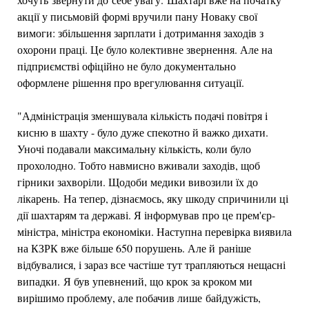
акції у письмовій формі вручили пану Новаку свої
вимоги: збільшення зарплати і дотримання заходів з
охорони праці. Це було колективне звернення. Але на
підприємстві офіційно не було документально
оформлене рішення про врегулювання ситуації.
"Адміністрація зменшувала кількість подачі повітря і
кисню в шахту - було дуже спекотно й важко дихати.
Уночі подавали максимальну кількість, коли було
прохолодно. Тобто навмисно вживали заходів, щоб
гірники захворіли. Щодоби медики вивозили їх до
лікарень. На тепер, дізнаємось, яку шкоду спричинили ці
дії шахтарям та державі. Я інформував про це прем'єр-
міністра, міністра економіки. Наступна перевірка виявила
на КЗРК вже більше 650 порушень. Але й раніше
відбувалися, і зараз все частіше тут трапляються нещасні
випадки. Я був упевнений, що крок за кроком ми
вирішимо проблему, але побачив лише байдужість,