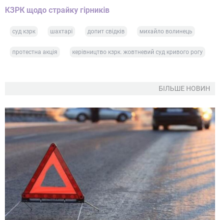
КЗРК щодо страйку гірників
суд кзрк
шахтарі
допит свідків
михайло волинець
протестна акція
керівництво кзрк. жовтневий суд кривого рогу
БІЛЬШЕ НОВИН