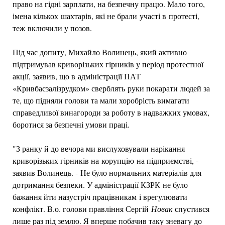
право на гідні зарплати, на безпечну працю. Мало того,
імена кількох шахтарів, які не брали участі в протесті,
теж включили у позов.
Під час допиту, Михайло Волинець, який активно
підтримував криворізьких гірників у період протестної
акції, заявив, що в адміністрації ПАТ
«Кривбасзалізрудком» сверблять руки покарати людей за
те, що підняли голови та мали хоробрість вимагати
справедливої винагороди за роботу в надважких умовах,
боротися за безпечні умови праці.
"З ранку й до вечора ми вислуховували нарікання
криворізьких гірників на корупцію на підприємстві, -
заявив Волинець. - Не було нормальних матеріалів для
дотримання безпеки. У адміністрації КЗРК не було
бажання йти назустріч працівникам і врегулювати
конфлікт. В.о. голови правління Сергій
Новак
спустився
лише раз під землю. Я вперше побачив таку зневагу до