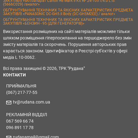
ЗАКУПІВЛІ «Фотоапарат Canon R6 Mark II Kit RF 24-105 f/4.0 L IS
(5666C029) /аналог»
ОБҐРУНТУВАННЯ ТЕХНІЧНИХ ТА ЯКІСНИХ ХАРАКТЕРИСТИК ПРЕДМЕТА
ЗАКУПІВЛІ «PANASONIC DC-GH5 II Body (DC-GH5M2EE) / аналог»
ОБҐРУНТУВАННЯ ТЕХНІЧНИХ ТА ЯКІСНИХ ХАРАКТЕРИСТИК ПРЕДМЕТА
ЗАКУПІВЛІ «БЕНЗИН - 95 (ДЛЯ ГЕНЕРАТОРІВ)»
Використання розміщених на сайті матеріалів можливе тільки
шляхом розміщення гіперпосилання на першоджерело без змін
змісту матеріалів та скорочень. Порушення авторських прав
карається законом. Ідентифікатор в Реєстрі суб'єктів у сфері
медіа L 10-0062.
Всі права захищені © 2026, ТРК "Рудана"
КОНТАКТИ
ПРИЙМАЛЬНЯ
(067) 217-77-55
tv@rudana.com.ua
РЕКЛАМНІЙ ВІДДІЛ
067 569 66 74
096 891 17 78
rudanamail@gmail.com