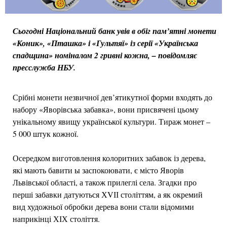
Сьогодні Національний банк увів в обіг пам’ятні монети
«Коник», «Пташка» і «Гультяї» із серії «Українська
спадщина» номіналом 2 гривні кожна, – повідомляє
пресслужба НБУ.
Срібні монети незвичної дев’ятикутної форми входять до
набору «Яворівська забавка», вони присвячені цьому
унікальному явищу української культури. Тираж монет –
5 000 штук кожної.
Осередком виготовлення колоритних забавок із дерева,
які мають бавити ы заспокоювати, є місто Яворів
Львівської області, а також прилеглі села. Згадки про
перші забавки датуються ХVІІ століттям, а як окремий
вид художньої обробки дерева вони стали відомими
наприкінці ХІХ століття.