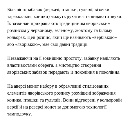
Більшість забавок (деркачі, пташки, гультяї, візочки,
тарахкальця, коники) можуть рухатися та видавати звуки.
Їх зазвичай прикрашають традиційним яворівським
розписом у червоному, зеленому, жовтому та білому
кольорах. Цей розпис, який ще називають «вербівкою»
або «яворівкою», має свої давні традиції.
Незважаючи на її зовнішню простоту, забавку наділяють
властивостями оберега, а мистецтво створення
яворівських забавок передають із покоління в покоління.
На аверсі монет набору в обрамленні стилізованих
елементів яворівського розпису розміщені зображення
коника, пташки та гультяїв. Вони відтворені у кольоровій
версії й на реверсі монет за допомогою технології
тамподруку.