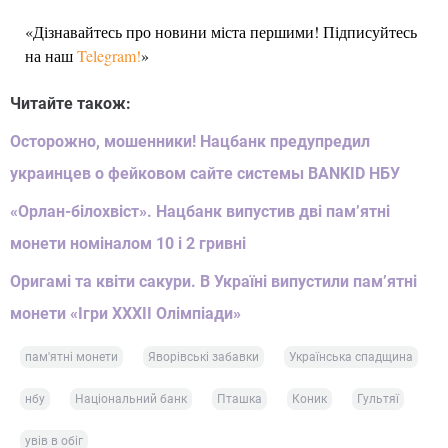
«Дізнавайтесь про новини міста першими! Підписуйтесь
на наш
Telegram!
»
Читайте також:
Осторожно, мошенники! Нацбанк предупредил
украинцев о фейковом сайте системы BANKID НБУ
«Орлан-білохвіст». Нацбанк випустив дві пам’ятні
монети номіналом 10 і 2 гривні
Оригамі та квіти сакури. В Україні випустили пам’ятні
монети «Ігри XXXII Олімпіади»
пам'ятні монети
Яворівські забавки
Українська спадщина
нбу
Національний банк
Пташка
Коник
Гультяї
увів в обіг