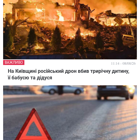
ВАЖЛИВО
11:14 - 08/08/26
На Київщині російський дрон вбив трирічну дитину,
її бабусю та дідуся