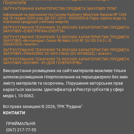
ГЕНЕРАТОРІВ
ОБҐРУНТУВАННЯ ХАРАКТЕРИСТИК ПРЕДМЕТА ЗАКУПІВЛІ "ППМ"
Інформація на виконання постанови Кабінету Міністрів України № 1266
від 16 грудня 2020 року ДК 021:2015 - 09320000-8 Пара, гаряча вода та
пов’язана продукція (теплова енергія)
ОБҐРУНТУВАННЯ ТЕХНІЧНИХ ТА ЯКІСНИХ ХАРАКТЕРИСТИК ПРЕДМЕТА
ЗАКУПІВЛІ «ЕЛЕКТРИЧНА ЕНЕРГІЯ»
ОБҐРУНТУВАННЯ ТЕХНІЧНИХ ТА ЯКІСНИХ ХАРАКТЕРИСТИК ПРЕДМЕТА
ЗАКУПІВЛІ «Фотоапарат Canon R6 Mark II Kit RF 24-105 f/4.0 L IS
(5666C029) /аналог»
ОБҐРУНТУВАННЯ ТЕХНІЧНИХ ТА ЯКІСНИХ ХАРАКТЕРИСТИК ПРЕДМЕТА
ЗАКУПІВЛІ «PANASONIC DC-GH5 II Body (DC-GH5M2EE) / аналог»
ОБҐРУНТУВАННЯ ТЕХНІЧНИХ ТА ЯКІСНИХ ХАРАКТЕРИСТИК ПРЕДМЕТА
ЗАКУПІВЛІ «БЕНЗИН - 95 (ДЛЯ ГЕНЕРАТОРІВ)»
Використання розміщених на сайті матеріалів можливе тільки
шляхом розміщення гіперпосилання на першоджерело без змін
змісту матеріалів та скорочень. Порушення авторських прав
карається законом. Ідентифікатор в Реєстрі суб'єктів у сфері
медіа L 10-0062.
Всі права захищені © 2026, ТРК "Рудана"
КОНТАКТИ
ПРИЙМАЛЬНЯ
(067) 217-77-55