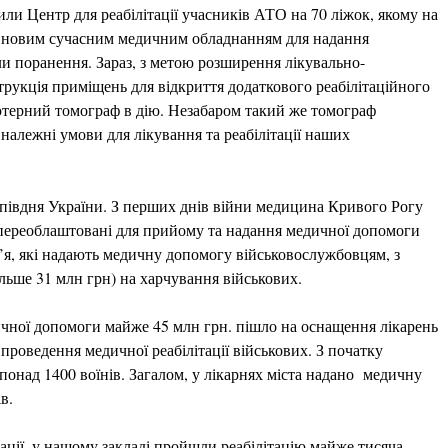
или Центр для реабілітації учасників АТО на 70 ліжок, якому на
ий новим сучасним медичним обладнанням для надання
и поранення. Зараз, з метою розширення лікувально-
трукція приміщень для відкриття додаткового реабілітаційного
’ютерний томограф в дію. Незабаром такий же томограф
належні умови для лікування та реабілітації наших
півдня України. З перших днів війни медицина Кривого Рогу
і переоблаштовані для прийому та надання медичної допомоги
я, які надають медичну допомогу військовослужбовцям, з
льше 31 млн грн) на харчування військових.
дичної допомоги майже 45 млн грн. пішло на оснащення лікарень
проведення медичної реабілітації військових. З початку
над 1400 воїнів. Загалом, у лікарнях міста надано медичну
в.
ції, у нашому закладі пройшли реабілітацію майже тисяча