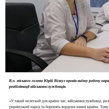
В.о. міського голови Юрій Вілкул провів виїзну робочу нара
реабілітації військовослужбовців.
«У такий нелегкий для країни час, військовослужбовці, ри
український народ та боронять кордони нашої країни. Тому