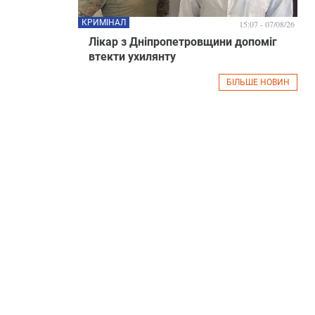
КРИМІНАЛ
15:07 - 07/08/26
Лікар з Дніпропетровщини допоміг
втекти ухилянту
БІЛЬШЕ НОВИН