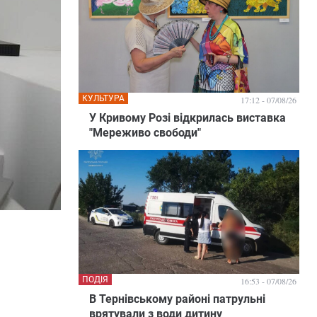
КУЛЬТУРА
17:12 - 07/08/26
У Кривому Розі відкрилась виставка
"Мереживо свободи"
ПОДІЯ
16:53 - 07/08/26
В Тернівському районі патрульні
врятували з води дитину