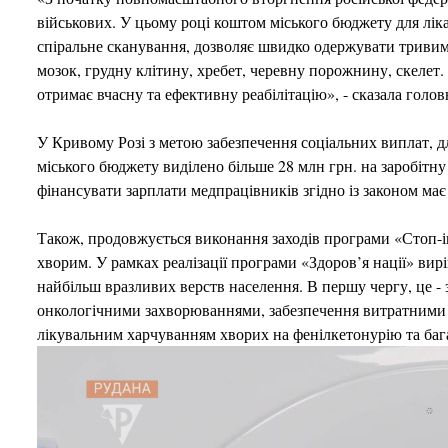
військових. У цьому році коштом міського бюджету для лі
спіральне сканування, дозволяє швидко одержувати тривим
мозок, грудну клітину, хребет, черевну порожнину, скелет
отримає вчасну та ефективну реабілітацію», - сказала голо
У Кривому Розі з метою забезпечення соціальних виплат, д
міського бюджету виділено більше 28 млн грн. на заробітну
фінансувати зарплати медпрацівників згідно із законом ма
Також, продовжується виконання заходів програми «Стоп-ін
хворим. У рамках реалізації програми «Здоров’я нації» вир
найбільш вразливих верств населення. В першу чергу, це -
онкологічними захворюваннями, забезпечення витратними 
лікувальним харчуванням хворих на фенілкетонурію та бага