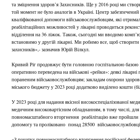
та зміцнення здоров’я Захисників. Ще у 2016 році ми створ
той момент не було аналогів в Україні. Центр забезпечен
кваліфікованої допомоги військовослужбовцям, які отримал
реабілітаційних можливостей у лікарні проводиться реконс
відділення на 36 ліжок. Також, сьогодні ми вводимо комп
встановимо у другій лікарні. Ми робимо все, щоб створити 
захисників»,- зазначив Юрій Вілкул.
Кривий Ріг продовжує бути головною госпітальною базою 
оперативно переведена на військові «рейки»: деякі лікарн
пораненим військовослужбовцям; закладам охорони здоров’
міського бюджету у 2023 році додатково виділено кошти (бі
У 2023 році для надання якісної високоспеціалізованої ме
медичним високовартісним обладнанням, в тому числі, для 
повномасштабного вторгнення реабілітацію вже пройшли по
допомогу та проліковано понад 28500 військовослужбовці
«З початку повномасштабного вторгнення російської федера