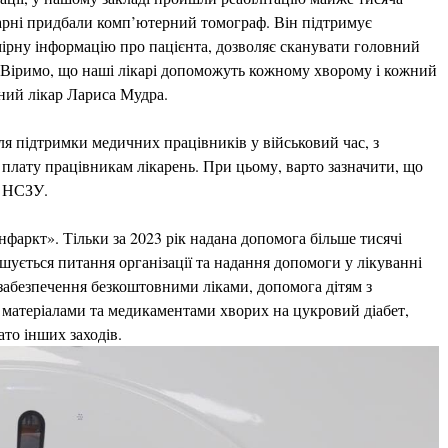
карні придбали комп’ютерний томограф. Він підтримує
ірну інформацію про пацієнта, дозволяє сканувати головний
. Віримо, що наші лікарі допоможуть кожному хворому і кожний
вний лікар Лариса Мудра.
ля підтримки медичних працівників у військовий час, з
 плату працівникам лікарень. При цьому, варто зазначити, що
є НСЗУ.
фаркт». Тільки за 2023 рік надана допомога більше тисячі
ішується питання організації та надання допомоги у лікуванні
 забезпечення безкоштовними ліками, допомога дітям з
матеріалами та медикаментами хворих на цукровий діабет,
то інших заходів.