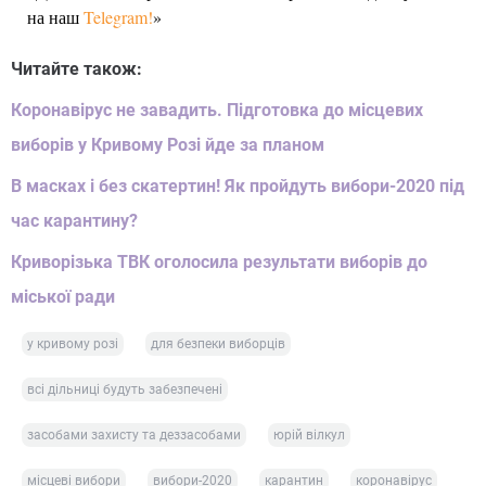
на наш
Telegram!
»
Читайте також:
Коронавірус не завадить. Підготовка до місцевих
виборів у Кривому Розі йде за планом
В масках і без скатертин! Як пройдуть вибори-2020 під
час карантину?
Криворізька ТВК оголосила результати виборів до
міської ради
у кривому розі
для безпеки виборців
всі дільниці будуть забезпечені
засобами захисту та деззасобами
юрій вілкул
місцеві вибори
вибори-2020
карантин
коронавірус