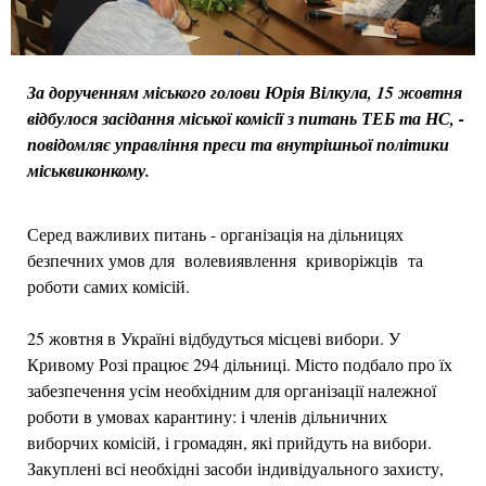
За дорученням міського голови Юрія Вілкула, 15 жовтня
відбулося засідання міської комісії з питань ТЕБ та НС, -
повідомляє управління преси та внутрішньої політики
міськвиконкому.
Серед важливих питань - організація на дільницях
безпечних умов для волевиявлення криворіжців та
роботи самих комісій.
25 жовтня в Україні відбудуться місцеві вибори. У
Кривому Розі працює 294 дільниці. Місто подбало про їх
забезпечення усім необхідним для організації належної
роботи в умовах карантину: і членів дільничних
виборчих комісій, і громадян, які прийдуть на вибори.
Закуплені всі необхідні засоби індивідуального захисту,