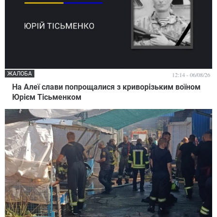
ЖАЛОБА
12:14 - 06/08/26
На Алеї слави попрощалися з криворізьким воїном
Юрієм Тісьменком