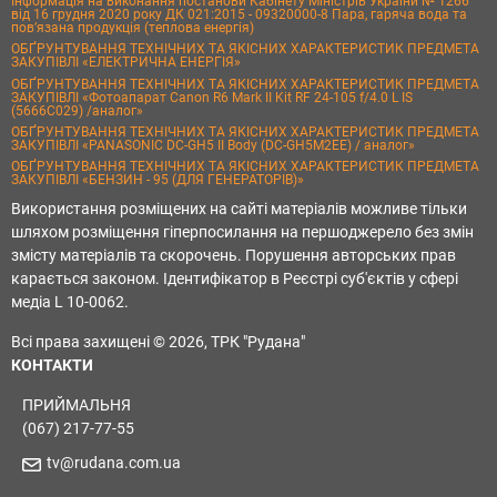
Інформація на виконання постанови Кабінету Міністрів України № 1266
від 16 грудня 2020 року ДК 021:2015 - 09320000-8 Пара, гаряча вода та
пов’язана продукція (теплова енергія)
ОБҐРУНТУВАННЯ ТЕХНІЧНИХ ТА ЯКІСНИХ ХАРАКТЕРИСТИК ПРЕДМЕТА
ЗАКУПІВЛІ «ЕЛЕКТРИЧНА ЕНЕРГІЯ»
ОБҐРУНТУВАННЯ ТЕХНІЧНИХ ТА ЯКІСНИХ ХАРАКТЕРИСТИК ПРЕДМЕТА
ЗАКУПІВЛІ «Фотоапарат Canon R6 Mark II Kit RF 24-105 f/4.0 L IS
(5666C029) /аналог»
ОБҐРУНТУВАННЯ ТЕХНІЧНИХ ТА ЯКІСНИХ ХАРАКТЕРИСТИК ПРЕДМЕТА
ЗАКУПІВЛІ «PANASONIC DC-GH5 II Body (DC-GH5M2EE) / аналог»
ОБҐРУНТУВАННЯ ТЕХНІЧНИХ ТА ЯКІСНИХ ХАРАКТЕРИСТИК ПРЕДМЕТА
ЗАКУПІВЛІ «БЕНЗИН - 95 (ДЛЯ ГЕНЕРАТОРІВ)»
Використання розміщених на сайті матеріалів можливе тільки
шляхом розміщення гіперпосилання на першоджерело без змін
змісту матеріалів та скорочень. Порушення авторських прав
карається законом. Ідентифікатор в Реєстрі суб'єктів у сфері
медіа L 10-0062.
Всі права захищені © 2026, ТРК "Рудана"
КОНТАКТИ
ПРИЙМАЛЬНЯ
(067) 217-77-55
tv@rudana.com.ua