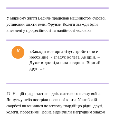
У мирному житті Василь працював машиністом бурової
установки шахти імені Фрунзе. Колеги завжди були
впевнені у професійності та надійності чоловіка.
«Завжди все організує, зробить все
необхідне, - згадує колега Андрій. –
Дуже відповідальна людина. Вірний
друг…»
47. На цій цифрі застиг відлік життєвого шляху воїна.
Линуть у небо постріли почесної варти. У глибокій
скорботі вклонилися полеглому гвардійцю рідні, друзі,
колеги, побратими. Воїна відзначили нагрудним знаком