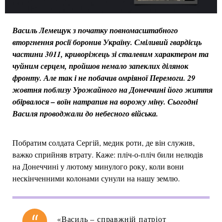
Василь Лемещук з початку повномасштабного
вторгнення росії боронив Україну. Сміливий гвардієць
частини 3011, криворіжець зі сталевим характером та
чуйним серцем, пройшов немало запеклих ділянок
фронту. Але так і не побачив омріяної Перемоги. 29
жовтня поблизу Урожайного на Донеччині його життя
обірвалося – воїн натрапив на ворожу міну. Сьогодні
Василя проводжали до небесного війська.
Побратим солдата Сергій, медик роти, де він служив,
важко сприйняв втрату. Каже: пліч-о-пліч били нелюдів
на Донеччині у лютому минулого року, коли вони
нескінченними колонами сунули на нашу землю.
«Василь – справжній патріот