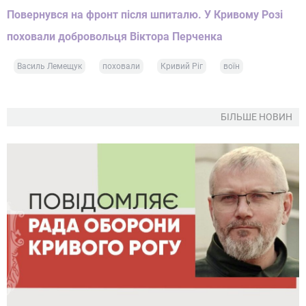
Повернувся на фронт після шпиталю. У Кривому Розі
поховали добровольця Віктора Перченка
Василь Лемещук
поховали
Кривий Ріг
воїн
БІЛЬШЕ НОВИН