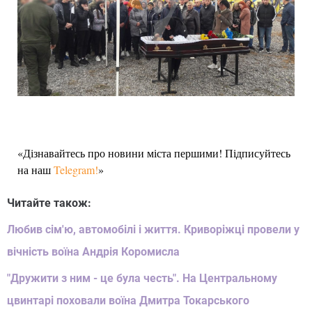
«Дізнавайтесь про новини міста першими! Підписуйтесь
на наш
Telegram!
»
Читайте також:
Любив сім'ю, автомобілі і життя. Криворіжці провели у
вічність воїна Андрія Коромисла
"Дружити з ним - це була честь". На Центральному
цвинтарі поховали воїна Дмитра Токарського