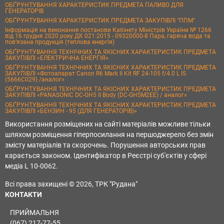
ОБҐРУНТУВАННЯ ХАРАКТЕРИСТИК ПРЕДМЕТА ПАЛИВО ДЛЯ
ГЕНЕРАТОРІВ
ОБҐРУНТУВАННЯ ХАРАКТЕРИСТИК ПРЕДМЕТА ЗАКУПІВЛІ "ППМ"
Інформація на виконання постанови Кабінету Міністрів України № 1266
від 16 грудня 2020 року ДК 021:2015 - 09320000-8 Пара, гаряча вода та
пов’язана продукція (теплова енергія)
ОБҐРУНТУВАННЯ ТЕХНІЧНИХ ТА ЯКІСНИХ ХАРАКТЕРИСТИК ПРЕДМЕТА
ЗАКУПІВЛІ «ЕЛЕКТРИЧНА ЕНЕРГІЯ»
ОБҐРУНТУВАННЯ ТЕХНІЧНИХ ТА ЯКІСНИХ ХАРАКТЕРИСТИК ПРЕДМЕТА
ЗАКУПІВЛІ «Фотоапарат Canon R6 Mark II Kit RF 24-105 f/4.0 L IS
(5666C029) /аналог»
ОБҐРУНТУВАННЯ ТЕХНІЧНИХ ТА ЯКІСНИХ ХАРАКТЕРИСТИК ПРЕДМЕТА
ЗАКУПІВЛІ «PANASONIC DC-GH5 II Body (DC-GH5M2EE) / аналог»
ОБҐРУНТУВАННЯ ТЕХНІЧНИХ ТА ЯКІСНИХ ХАРАКТЕРИСТИК ПРЕДМЕТА
ЗАКУПІВЛІ «БЕНЗИН - 95 (ДЛЯ ГЕНЕРАТОРІВ)»
Використання розміщених на сайті матеріалів можливе тільки
шляхом розміщення гіперпосилання на першоджерело без змін
змісту матеріалів та скорочень. Порушення авторських прав
карається законом. Ідентифікатор в Реєстрі суб'єктів у сфері
медіа L 10-0062.
Всі права захищені © 2026, ТРК "Рудана"
КОНТАКТИ
ПРИЙМАЛЬНЯ
(067) 217-77-55