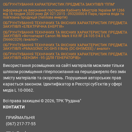
ОБҐРУНТУВАННЯ ХАРАКТЕРИСТИК ПРЕДМЕТА ЗАКУПІВЛІ "ППМ"
Інформація на виконання постанови Кабінету Міністрів України № 1266
від 16 грудня 2020 року ДК 021:2015 - 09320000-8 Пара, гаряча вода та
пов’язана продукція (теплова енергія)
ОБҐРУНТУВАННЯ ТЕХНІЧНИХ ТА ЯКІСНИХ ХАРАКТЕРИСТИК ПРЕДМЕТА
ЗАКУПІВЛІ «ЕЛЕКТРИЧНА ЕНЕРГІЯ»
ОБҐРУНТУВАННЯ ТЕХНІЧНИХ ТА ЯКІСНИХ ХАРАКТЕРИСТИК ПРЕДМЕТА
ЗАКУПІВЛІ «Фотоапарат Canon R6 Mark II Kit RF 24-105 f/4.0 L IS
(5666C029) /аналог»
ОБҐРУНТУВАННЯ ТЕХНІЧНИХ ТА ЯКІСНИХ ХАРАКТЕРИСТИК ПРЕДМЕТА
ЗАКУПІВЛІ «PANASONIC DC-GH5 II Body (DC-GH5M2EE) / аналог»
ОБҐРУНТУВАННЯ ТЕХНІЧНИХ ТА ЯКІСНИХ ХАРАКТЕРИСТИК ПРЕДМЕТА
ЗАКУПІВЛІ «БЕНЗИН - 95 (ДЛЯ ГЕНЕРАТОРІВ)»
Використання розміщених на сайті матеріалів можливе тільки
шляхом розміщення гіперпосилання на першоджерело без змін
змісту матеріалів та скорочень. Порушення авторських прав
карається законом. Ідентифікатор в Реєстрі суб'єктів у сфері
медіа L 10-0062.
Всі права захищені © 2026, ТРК "Рудана"
КОНТАКТИ
ПРИЙМАЛЬНЯ
(067) 217-77-55