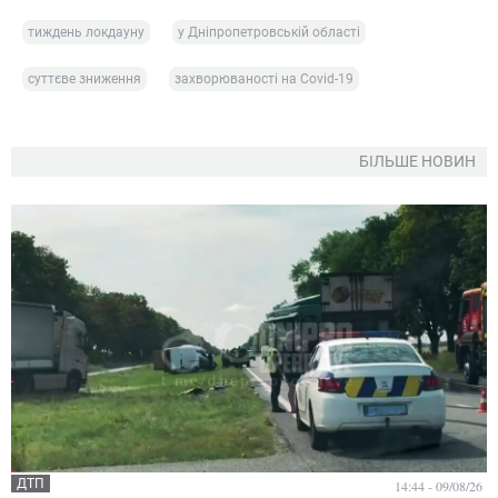
тиждень локдауну
у Дніпропетровській області
суттєве зниження
захворюваності на Covid-19
БІЛЬШЕ НОВИН
ДТП
14:44 - 09/08/26