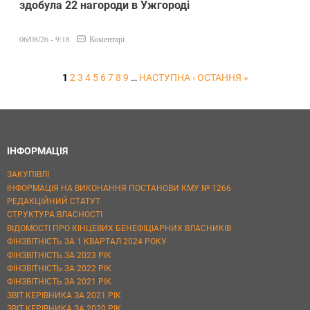
здобула 22 нагороди в Ужгороді
Коментарі
06/08/26 - 9:18
1
2
3
4
5
6
7
8
9
…
НАСТУПНА ›
ОСТАННЯ »
ІНФОРМАЦІЯ
ЗАКУПІВЛІ
ІНФОРМАЦІЯ НА ВИКОНАННЯ ПОСТАНОВИ КМУ № 1266
РЕДАКЦІЙНИЙ СТАТУТ
СТРУКТУРА ВЛАСНОСТІ
ВІДОМОСТІ ПРО КІНЦЕВИХ БЕНЕФІЦІАРНИХ ВЛАСНИКІВ
ФІНЗВІТНІСТЬ ЗА 1 КВАРТАЛ 2024 РОКУ
ФІНЗВІТНІСТЬ ЗА 2023 РІК
ФІНЗВІТНІСТЬ ЗА 2022 РІК
ФІНЗВІТНІСТЬ ЗА 2021 РІК
ЗВІТ КЕРІВНИКА ЗА 2021 РІК
ЗВІТ КЕРІВНИКА ЗА 2020 РІК