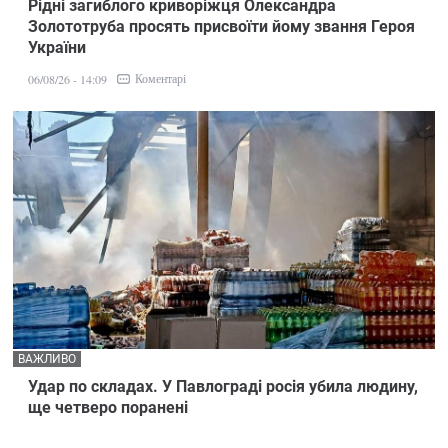
Рідні загиблого криворіжця Олександра
Золототруба просять присвоїти йому звання Героя
України
Коментарі
06/08/26 - 14:09
ВАЖЛИВО
Удар по складах. У Павлограді росія убила людину,
ще четверо поранені