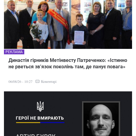
РЕКЛАМА
Династія гірників Метінвесту Патреченко: «Істинно
не рветься зв’язок поколінь там, де панує повага»
Коментарі
06/08/26 - 10:27