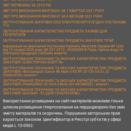
ЗВІТ КЕРІВНИКА ЗА 2019 РІК
ЗВІТ ПРО ВИКОНАННЯ ФІНПЛАНУ ЗА 1 КВАРТАЛ 2021 РОКУ
ЗВІТ ПРО ВИКОНАННЯ ФІНПЛАНУ ЗА 6 МІСЯЦІВ 2021 РОКУ
ОБҐРУНТУВАННЯ ЗАКУПІВЛІ 2025 ЕЛЕКТРОЕНЕРГІЇ ЗГІДНО ПОСТАНОВИ
710
ОБҐРУНТУВАННЯ ХАРАКТЕРИСТИК ПРЕДМЕТА ПАЛИВО ДЛЯ
ГЕНЕРАТОРІВ
ОБҐРУНТУВАННЯ ХАРАКТЕРИСТИК ПРЕДМЕТА ЗАКУПІВЛІ "ППМ"
Інформація на виконання постанови Кабінету Міністрів України № 1266
від 16 грудня 2020 року ДК 021:2015 - 09320000-8 Пара, гаряча вода та
пов’язана продукція (теплова енергія)
ОБҐРУНТУВАННЯ ТЕХНІЧНИХ ТА ЯКІСНИХ ХАРАКТЕРИСТИК ПРЕДМЕТА
ЗАКУПІВЛІ «ЕЛЕКТРИЧНА ЕНЕРГІЯ»
ОБҐРУНТУВАННЯ ТЕХНІЧНИХ ТА ЯКІСНИХ ХАРАКТЕРИСТИК ПРЕДМЕТА
ЗАКУПІВЛІ «Фотоапарат Canon R6 Mark II Kit RF 24-105 f/4.0 L IS
(5666C029) /аналог»
ОБҐРУНТУВАННЯ ТЕХНІЧНИХ ТА ЯКІСНИХ ХАРАКТЕРИСТИК ПРЕДМЕТА
ЗАКУПІВЛІ «PANASONIC DC-GH5 II Body (DC-GH5M2EE) / аналог»
ОБҐРУНТУВАННЯ ТЕХНІЧНИХ ТА ЯКІСНИХ ХАРАКТЕРИСТИК ПРЕДМЕТА
ЗАКУПІВЛІ «БЕНЗИН - 95 (ДЛЯ ГЕНЕРАТОРІВ)»
Використання розміщених на сайті матеріалів можливе тільки
шляхом розміщення гіперпосилання на першоджерело без змін
змісту матеріалів та скорочень. Порушення авторських прав
карається законом. Ідентифікатор в Реєстрі суб'єктів у сфері
медіа L 10-0062.