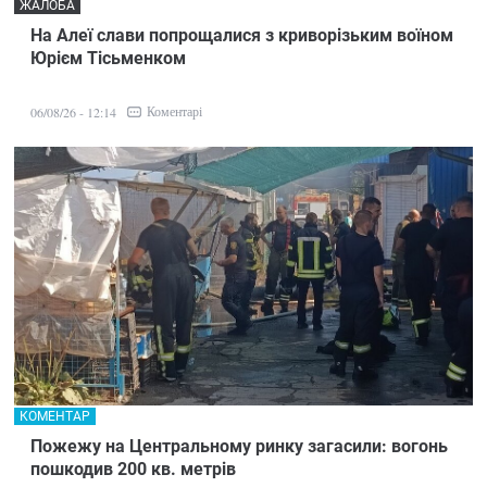
ЖАЛОБА
На Алеї слави попрощалися з криворізьким воїном
Юрієм Тісьменком
Коментарі
06/08/26 - 12:14
КОМЕНТАР
Пожежу на Центральному ринку загасили: вогонь
пошкодив 200 кв. метрів