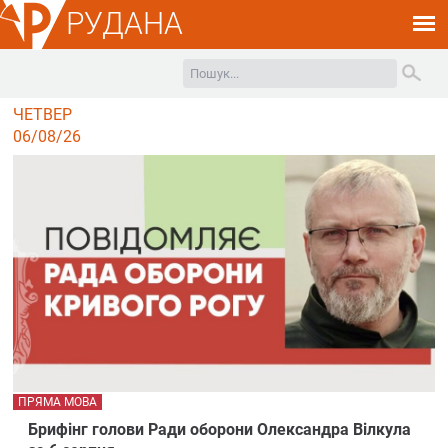
РУДАНА
ЧЕТВЕР
06/08/26
ПРЯМА МОВА
Брифінг голови Ради оборони Олександра Вілкула