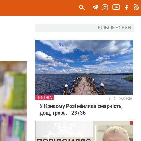
БІЛЬШЕ НОВИН
ПОГОДА
6:43 - 08/08/26
У Кривому Розі мінлива хмарність,
дощ, гроза. +23+36