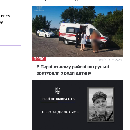
утися
ує
ПОДІЯ
16:53 - 07/08/26
В Тернівському районі патрульні
врятували з води дитину