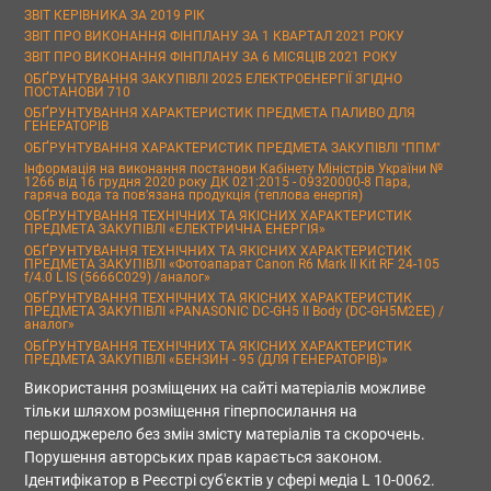
ЗВІТ КЕРІВНИКА ЗА 2019 РІК
ЗВІТ ПРО ВИКОНАННЯ ФІНПЛАНУ ЗА 1 КВАРТАЛ 2021 РОКУ
ЗВІТ ПРО ВИКОНАННЯ ФІНПЛАНУ ЗА 6 МІСЯЦІВ 2021 РОКУ
ОБҐРУНТУВАННЯ ЗАКУПІВЛІ 2025 ЕЛЕКТРОЕНЕРГІЇ ЗГІДНО
ПОСТАНОВИ 710
ОБҐРУНТУВАННЯ ХАРАКТЕРИСТИК ПРЕДМЕТА ПАЛИВО ДЛЯ
ГЕНЕРАТОРІВ
ОБҐРУНТУВАННЯ ХАРАКТЕРИСТИК ПРЕДМЕТА ЗАКУПІВЛІ "ППМ"
Інформація на виконання постанови Кабінету Міністрів України №
1266 від 16 грудня 2020 року ДК 021:2015 - 09320000-8 Пара,
гаряча вода та пов’язана продукція (теплова енергія)
ОБҐРУНТУВАННЯ ТЕХНІЧНИХ ТА ЯКІСНИХ ХАРАКТЕРИСТИК
ПРЕДМЕТА ЗАКУПІВЛІ «ЕЛЕКТРИЧНА ЕНЕРГІЯ»
ОБҐРУНТУВАННЯ ТЕХНІЧНИХ ТА ЯКІСНИХ ХАРАКТЕРИСТИК
ПРЕДМЕТА ЗАКУПІВЛІ «Фотоапарат Canon R6 Mark II Kit RF 24-105
f/4.0 L IS (5666C029) /аналог»
ОБҐРУНТУВАННЯ ТЕХНІЧНИХ ТА ЯКІСНИХ ХАРАКТЕРИСТИК
ПРЕДМЕТА ЗАКУПІВЛІ «PANASONIC DC-GH5 II Body (DC-GH5M2EE) /
аналог»
ОБҐРУНТУВАННЯ ТЕХНІЧНИХ ТА ЯКІСНИХ ХАРАКТЕРИСТИК
ПРЕДМЕТА ЗАКУПІВЛІ «БЕНЗИН - 95 (ДЛЯ ГЕНЕРАТОРІВ)»
Використання розміщених на сайті матеріалів можливе
тільки шляхом розміщення гіперпосилання на
першоджерело без змін змісту матеріалів та скорочень.
Порушення авторських прав карається законом.
Ідентифікатор в Реєстрі суб'єктів у сфері медіа L 10-0062.