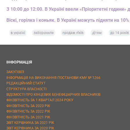
З 10:00 до 12:00. В Україні ввели «Пріоритетні години» 
Віскі, горілка і коньяк. В Україні можуть підняти на 10%
в україні
заборонили
продаж ліків
дітям
до 14 років
ІНФОРМАЦІЯ
ЗАКУПІВЛІ
ІНФОРМАЦІЯ НА ВИКОНАННЯ ПОСТАНОВИ КМУ № 1266
РЕДАКЦІЙНИЙ СТАТУТ
СТРУКТУРА ВЛАСНОСТІ
ВІДОМОСТІ ПРО КІНЦЕВИХ БЕНЕФІЦІАРНИХ ВЛАСНИКІВ
ФІНЗВІТНІСТЬ ЗА 1 КВАРТАЛ 2024 РОКУ
ФІНЗВІТНІСТЬ ЗА 2023 РІК
ФІНЗВІТНІСТЬ ЗА 2022 РІК
ФІНЗВІТНІСТЬ ЗА 2021 РІК
ЗВІТ КЕРІВНИКА ЗА 2021 РІК
ЗВІТ КЕРІВНИКА ЗА 2020 РІК