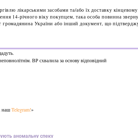
ргівлю лікарськими засобами та/або їх доставку кінцевому
ння 14-річного віку покупцем, така особа повинна зверн
т громадянина України або інший документ, що підтвердж
дадуть.
неповнолітнім. ВР схвалила за основу відповідний
а наш
Telegram!
»
зують аномальну спеку