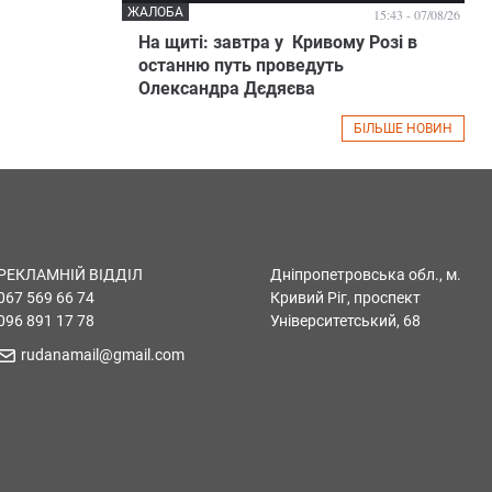
ЖАЛОБА
15:43 - 07/08/26
На щиті: завтра у Кривому Розі в
останню путь проведуть
Олександра Дєдяєва
БІЛЬШЕ НОВИН
РЕКЛАМНІЙ ВІДДІЛ
Дніпропетровська обл., м.
067 569 66 74
Кривий Ріг, проспект
096 891 17 78
Університетський, 68
rudanamail@gmail.com