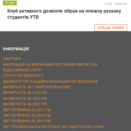
ПОДІЯ
13:38 - 06/08/26
Клуб активного дозвілля зібрав на пляжну руханку
студентів УТВ
БІЛЬШЕ НОВИН
ІНФОРМАЦІЯ
ЗАКУПІВЛІ
ІНФОРМАЦІЯ НА ВИКОНАННЯ ПОСТАНОВИ КМУ № 1266
РЕДАКЦІЙНИЙ СТАТУТ
СТРУКТУРА ВЛАСНОСТІ
ВІДОМОСТІ ПРО КІНЦЕВИХ БЕНЕФІЦІАРНИХ ВЛАСНИКІВ
ФІНЗВІТНІСТЬ ЗА 1 КВАРТАЛ 2024 РОКУ
ФІНЗВІТНІСТЬ ЗА 2023 РІК
ФІНЗВІТНІСТЬ ЗА 2022 РІК
ФІНЗВІТНІСТЬ ЗА 2021 РІК
ЗВІТ КЕРІВНИКА ЗА 2021 РІК
ЗВІТ КЕРІВНИКА ЗА 2020 РІК
ЗВІТ КЕРІВНИКА ЗА 2019 РІК
ЗВІТ ПРО ВИКОНАННЯ ФІНПЛАНУ ЗА 1 КВАРТАЛ 2021 РОКУ