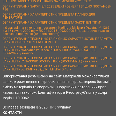
ЗВІТ ПРО ВИКОНАННЯ ФІНПЛАНУ ЗА 6 МІСЯЦІВ 2021 РОКУ
ОБҐРУНТУВАННЯ ЗАКУПІВЛІ 2025 ЕЛЕКТРОЕНЕРГІЇ ЗГІДНО ПОСТАНОВИ
710
ОБҐРУНТУВАННЯ ХАРАКТЕРИСТИК ПРЕДМЕТА ПАЛИВО ДЛЯ
ГЕНЕРАТОРІВ
ОБҐРУНТУВАННЯ ХАРАКТЕРИСТИК ПРЕДМЕТА ЗАКУПІВЛІ "ППМ"
Інформація на виконання постанови Кабінету Міністрів України № 1266
від 16 грудня 2020 року ДК 021:2015 - 09320000-8 Пара, гаряча вода та
пов’язана продукція (теплова енергія)
ОБҐРУНТУВАННЯ ТЕХНІЧНИХ ТА ЯКІСНИХ ХАРАКТЕРИСТИК ПРЕДМЕТА
ЗАКУПІВЛІ «ЕЛЕКТРИЧНА ЕНЕРГІЯ»
ОБҐРУНТУВАННЯ ТЕХНІЧНИХ ТА ЯКІСНИХ ХАРАКТЕРИСТИК ПРЕДМЕТА
ЗАКУПІВЛІ «Фотоапарат Canon R6 Mark II Kit RF 24-105 f/4.0 L IS
(5666C029) /аналог»
ОБҐРУНТУВАННЯ ТЕХНІЧНИХ ТА ЯКІСНИХ ХАРАКТЕРИСТИК ПРЕДМЕТА
ЗАКУПІВЛІ «PANASONIC DC-GH5 II Body (DC-GH5M2EE) / аналог»
ОБҐРУНТУВАННЯ ТЕХНІЧНИХ ТА ЯКІСНИХ ХАРАКТЕРИСТИК ПРЕДМЕТА
ЗАКУПІВЛІ «БЕНЗИН - 95 (ДЛЯ ГЕНЕРАТОРІВ)»
Використання розміщених на сайті матеріалів можливе тільки
шляхом розміщення гіперпосилання на першоджерело без змін
змісту матеріалів та скорочень. Порушення авторських прав
карається законом. Ідентифікатор в Реєстрі суб'єктів у сфері
медіа L 10-0062.
Всі права захищені © 2026, ТРК "Рудана"
КОНТАКТИ