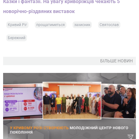
Казки і фантазії. На увагу криворіжців чекають 5
новорічно-різдвяних виставок
Кривий Ріг
прощатиметься
захисник
Святослав
Бережний
БІЛЬШЕ НОВИН