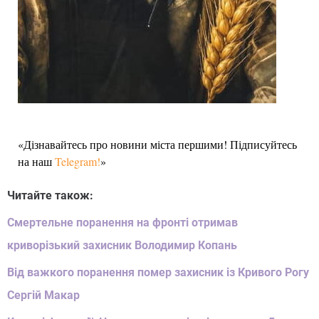
«Дізнавайтесь про новини міста першими! Підписуйтесь
на наш
Telegram!
»
Читайте також:
Смертельне поранення на фронті отримав
криворізький захисник Володимир Копань
Від важкого поранення помер захисник із Кривого Рогу
Сергій Макар