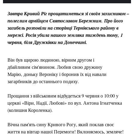
Завтра Кривий Ріг прощатиметься зі своїм захисником –
полеглим армійцем Святославом Бережним. Про його
загибель розповіли на сторінці Тернівського району в
мережі. Росія убила нашого земляка тиждень тому,
1
червня, біля Дружківки на Донеччині.
Він був щирою людиною, вірним другом і
дбайливим сім'янином. Любив свою дружину
Марію, доньку Вероніку і боронив їх від навали
загарбників до останнього подиху.
Прощання з військовим відбудеться 9 червня о 10:00 у
церкві «Віри, Надії, Любові» по вул. Антона Ігнатченка
(колишня Короленка).
Вічна пам'ять сину Кривого Рогу, який поклав своє
життя на вівтар нашої Перемоги! Вклоняємось, земляче!