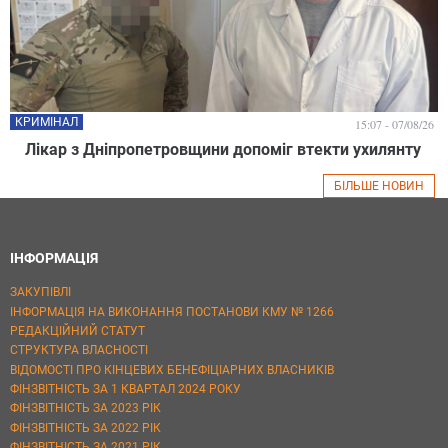
КРИМІНАЛ
15:07 - 07/08/26
Лікар з Дніпропетровщини допоміг втекти ухилянту
БІЛЬШЕ НОВИН
ІНФОРМАЦІЯ
ЗАКУПІВЛІ
ІНФОРМАЦІЯ НА ВИКОНАННЯ ПОСТАНОВИ КМУ № 1266
РЕДАКЦІЙНИЙ СТАТУТ
СТРУКТУРА ВЛАСНОСТІ
ВІДОМОСТІ ПРО КІНЦЕВИХ БЕНЕФІЦІАРНИХ ВЛАСНИКІВ
ФІНЗВІТНІСТЬ ЗА 1 КВАРТАЛ 2024 РОКУ
ФІНЗВІТНІСТЬ ЗА 2023 РІК
ФІНЗВІТНІСТЬ ЗА 2022 РІК
ФІНЗВІТНІСТЬ ЗА 2021 РІК