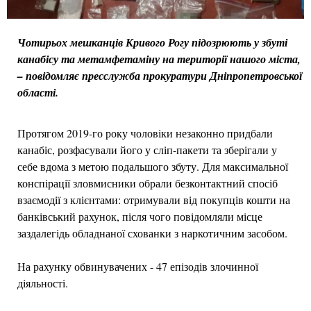
Чотирьох мешканців Кривого Рогу підозрюють у збуті
канабісу та метамфетаміну на території нашого міста,
– повідомляє пресслужба прокуратури Дніпропетровської
області.
Протягом 2019-го року чоловіки незаконно придбали
канабіс, розфасували його у сліп-пакети та зберігали у
себе вдома з метою подальшого збуту. Для максимальної
конспірації зловмисники обрали безконтактний спосіб
взаємодії з клієнтами: отримували від покупців кошти на
банківський рахунок, після чого повідомляли місце
заздалегідь обладнаної схованки з наркотичним засобом.
На рахунку обвинувачених - 47 епізодів злочинної
діяльності.