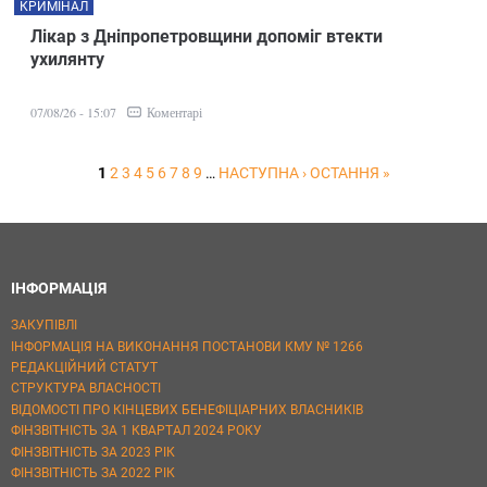
КРИМІНАЛ
Лікар з Дніпропетровщини допоміг втекти
ухилянту
Коментарі
07/08/26 - 15:07
1
2
3
4
5
6
7
8
9
…
НАСТУПНА ›
ОСТАННЯ »
ІНФОРМАЦІЯ
ЗАКУПІВЛІ
ІНФОРМАЦІЯ НА ВИКОНАННЯ ПОСТАНОВИ КМУ № 1266
РЕДАКЦІЙНИЙ СТАТУТ
СТРУКТУРА ВЛАСНОСТІ
ВІДОМОСТІ ПРО КІНЦЕВИХ БЕНЕФІЦІАРНИХ ВЛАСНИКІВ
ФІНЗВІТНІСТЬ ЗА 1 КВАРТАЛ 2024 РОКУ
ФІНЗВІТНІСТЬ ЗА 2023 РІК
ФІНЗВІТНІСТЬ ЗА 2022 РІК