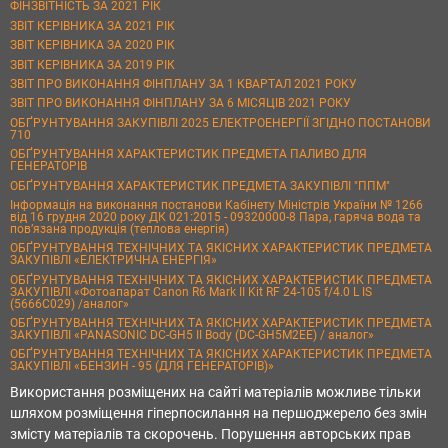
ФІНЗВІТНІСТЬ ЗА 2021 РІК
ЗВІТ КЕРІВНИКА ЗА 2021 РІК
ЗВІТ КЕРІВНИКА ЗА 2020 РІК
ЗВІТ КЕРІВНИКА ЗА 2019 РІК
ЗВІТ ПРО ВИКОНАННЯ ФІНПЛАНУ ЗА 1 КВАРТАЛ 2021 РОКУ
ЗВІТ ПРО ВИКОНАННЯ ФІНПЛАНУ ЗА 6 МІСЯЦІВ 2021 РОКУ
ОБҐРУНТУВАННЯ ЗАКУПІВЛІ 2025 ЕЛЕКТРОЕНЕРГІЇ ЗГІДНО ПОСТАНОВИ
710
ОБҐРУНТУВАННЯ ХАРАКТЕРИСТИК ПРЕДМЕТА ПАЛИВО ДЛЯ
ГЕНЕРАТОРІВ
ОБҐРУНТУВАННЯ ХАРАКТЕРИСТИК ПРЕДМЕТА ЗАКУПІВЛІ "ППМ"
Інформація на виконання постанови Кабінету Міністрів України № 1266
від 16 грудня 2020 року ДК 021:2015 - 09320000-8 Пара, гаряча вода та
пов’язана продукція (теплова енергія)
ОБҐРУНТУВАННЯ ТЕХНІЧНИХ ТА ЯКІСНИХ ХАРАКТЕРИСТИК ПРЕДМЕТА
ЗАКУПІВЛІ «ЕЛЕКТРИЧНА ЕНЕРГІЯ»
ОБҐРУНТУВАННЯ ТЕХНІЧНИХ ТА ЯКІСНИХ ХАРАКТЕРИСТИК ПРЕДМЕТА
ЗАКУПІВЛІ «Фотоапарат Canon R6 Mark II Kit RF 24-105 f/4.0 L IS
(5666C029) /аналог»
ОБҐРУНТУВАННЯ ТЕХНІЧНИХ ТА ЯКІСНИХ ХАРАКТЕРИСТИК ПРЕДМЕТА
ЗАКУПІВЛІ «PANASONIC DC-GH5 II Body (DC-GH5M2EE) / аналог»
ОБҐРУНТУВАННЯ ТЕХНІЧНИХ ТА ЯКІСНИХ ХАРАКТЕРИСТИК ПРЕДМЕТА
ЗАКУПІВЛІ «БЕНЗИН - 95 (ДЛЯ ГЕНЕРАТОРІВ)»
Використання розміщених на сайті матеріалів можливе тільки
шляхом розміщення гіперпосилання на першоджерело без змін
змісту матеріалів та скорочень. Порушення авторських прав