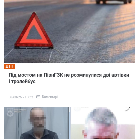
ДТП
Під мостом на ПівнГЗК не розминулися дві автівки
і тролейбус
Коментарі
08/08/26 - 10:52