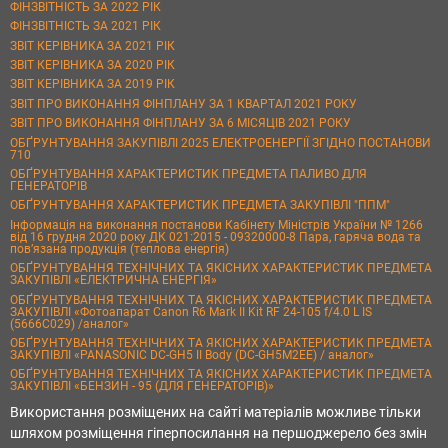
ФІНЗВІТНІСТЬ ЗА 2022 РІК
ФІНЗВІТНІСТЬ ЗА 2021 РІК
ЗВІТ КЕРІВНИКА ЗА 2021 РІК
ЗВІТ КЕРІВНИКА ЗА 2020 РІК
ЗВІТ КЕРІВНИКА ЗА 2019 РІК
ЗВІТ ПРО ВИКОНАННЯ ФІНПЛАНУ ЗА 1 КВАРТАЛ 2021 РОКУ
ЗВІТ ПРО ВИКОНАННЯ ФІНПЛАНУ ЗА 6 МІСЯЦІВ 2021 РОКУ
ОБҐРУНТУВАННЯ ЗАКУПІВЛІ 2025 ЕЛЕКТРОЕНЕРГІЇ ЗГІДНО ПОСТАНОВИ
710
ОБҐРУНТУВАННЯ ХАРАКТЕРИСТИК ПРЕДМЕТА ПАЛИВО ДЛЯ
ГЕНЕРАТОРІВ
ОБҐРУНТУВАННЯ ХАРАКТЕРИСТИК ПРЕДМЕТА ЗАКУПІВЛІ "ППМ"
Інформація на виконання постанови Кабінету Міністрів України № 1266
від 16 грудня 2020 року ДК 021:2015 - 09320000-8 Пара, гаряча вода та
пов’язана продукція (теплова енергія)
ОБҐРУНТУВАННЯ ТЕХНІЧНИХ ТА ЯКІСНИХ ХАРАКТЕРИСТИК ПРЕДМЕТА
ЗАКУПІВЛІ «ЕЛЕКТРИЧНА ЕНЕРГІЯ»
ОБҐРУНТУВАННЯ ТЕХНІЧНИХ ТА ЯКІСНИХ ХАРАКТЕРИСТИК ПРЕДМЕТА
ЗАКУПІВЛІ «Фотоапарат Canon R6 Mark II Kit RF 24-105 f/4.0 L IS
(5666C029) /аналог»
ОБҐРУНТУВАННЯ ТЕХНІЧНИХ ТА ЯКІСНИХ ХАРАКТЕРИСТИК ПРЕДМЕТА
ЗАКУПІВЛІ «PANASONIC DC-GH5 II Body (DC-GH5M2EE) / аналог»
ОБҐРУНТУВАННЯ ТЕХНІЧНИХ ТА ЯКІСНИХ ХАРАКТЕРИСТИК ПРЕДМЕТА
ЗАКУПІВЛІ «БЕНЗИН - 95 (ДЛЯ ГЕНЕРАТОРІВ)»
Використання розміщених на сайті матеріалів можливе тільки
шляхом розміщення гіперпосилання на першоджерело без змін