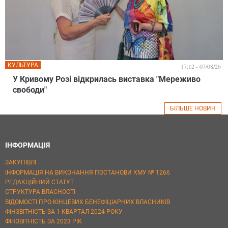
КУЛЬТУРА
17:12 - 07/08/26
У Кривому Розі відкрилась виставка "Мереживо
свободи"
БІЛЬШЕ НОВИН
ІНФОРМАЦІЯ
ЗАКУПІВЛІ
ІНФОРМАЦІЯ НА ВИКОНАННЯ ПОСТАНОВИ КМУ № 1266
РЕДАКЦІЙНИЙ СТАТУТ
СТРУКТУРА ВЛАСНОСТІ
ВІДОМОСТІ ПРО КІНЦЕВИХ БЕНЕФІЦІАРНИХ ВЛАСНИКІВ
ФІНЗВІТНІСТЬ ЗА 1 КВАРТАЛ 2024 РОКУ
ФІНЗВІТНІСТЬ ЗА 2023 РІК