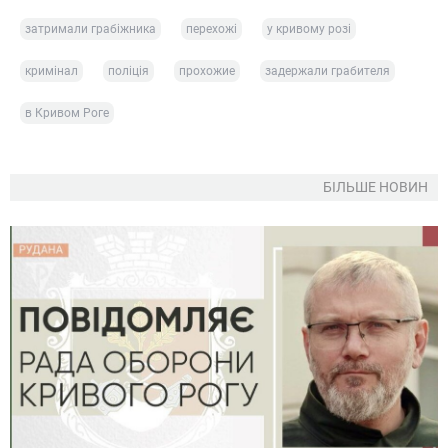
затримали грабіжника
перехожі
у кривому розі
кримінал
поліція
прохожие
задержали грабителя
в Кривом Роге
БІЛЬШЕ НОВИН