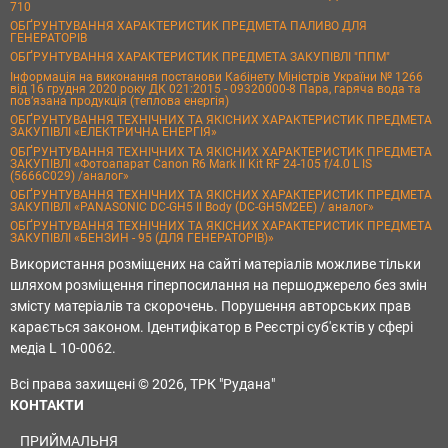
710
ОБҐРУНТУВАННЯ ХАРАКТЕРИСТИК ПРЕДМЕТА ПАЛИВО ДЛЯ
ГЕНЕРАТОРІВ
ОБҐРУНТУВАННЯ ХАРАКТЕРИСТИК ПРЕДМЕТА ЗАКУПІВЛІ "ППМ"
Інформація на виконання постанови Кабінету Міністрів України № 1266
від 16 грудня 2020 року ДК 021:2015 - 09320000-8 Пара, гаряча вода та
пов’язана продукція (теплова енергія)
ОБҐРУНТУВАННЯ ТЕХНІЧНИХ ТА ЯКІСНИХ ХАРАКТЕРИСТИК ПРЕДМЕТА
ЗАКУПІВЛІ «ЕЛЕКТРИЧНА ЕНЕРГІЯ»
ОБҐРУНТУВАННЯ ТЕХНІЧНИХ ТА ЯКІСНИХ ХАРАКТЕРИСТИК ПРЕДМЕТА
ЗАКУПІВЛІ «Фотоапарат Canon R6 Mark II Kit RF 24-105 f/4.0 L IS
(5666C029) /аналог»
ОБҐРУНТУВАННЯ ТЕХНІЧНИХ ТА ЯКІСНИХ ХАРАКТЕРИСТИК ПРЕДМЕТА
ЗАКУПІВЛІ «PANASONIC DC-GH5 II Body (DC-GH5M2EE) / аналог»
ОБҐРУНТУВАННЯ ТЕХНІЧНИХ ТА ЯКІСНИХ ХАРАКТЕРИСТИК ПРЕДМЕТА
ЗАКУПІВЛІ «БЕНЗИН - 95 (ДЛЯ ГЕНЕРАТОРІВ)»
Використання розміщених на сайті матеріалів можливе тільки
шляхом розміщення гіперпосилання на першоджерело без змін
змісту матеріалів та скорочень. Порушення авторських прав
карається законом. Ідентифікатор в Реєстрі суб'єктів у сфері
медіа L 10-0062.
Всі права захищені © 2026, ТРК "Рудана"
КОНТАКТИ
ПРИЙМАЛЬНЯ