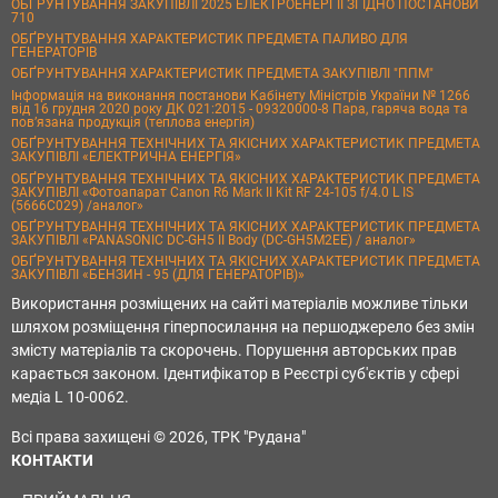
ОБҐРУНТУВАННЯ ЗАКУПІВЛІ 2025 ЕЛЕКТРОЕНЕРГІЇ ЗГІДНО ПОСТАНОВИ
710
ОБҐРУНТУВАННЯ ХАРАКТЕРИСТИК ПРЕДМЕТА ПАЛИВО ДЛЯ
ГЕНЕРАТОРІВ
ОБҐРУНТУВАННЯ ХАРАКТЕРИСТИК ПРЕДМЕТА ЗАКУПІВЛІ "ППМ"
Інформація на виконання постанови Кабінету Міністрів України № 1266
від 16 грудня 2020 року ДК 021:2015 - 09320000-8 Пара, гаряча вода та
пов’язана продукція (теплова енергія)
ОБҐРУНТУВАННЯ ТЕХНІЧНИХ ТА ЯКІСНИХ ХАРАКТЕРИСТИК ПРЕДМЕТА
ЗАКУПІВЛІ «ЕЛЕКТРИЧНА ЕНЕРГІЯ»
ОБҐРУНТУВАННЯ ТЕХНІЧНИХ ТА ЯКІСНИХ ХАРАКТЕРИСТИК ПРЕДМЕТА
ЗАКУПІВЛІ «Фотоапарат Canon R6 Mark II Kit RF 24-105 f/4.0 L IS
(5666C029) /аналог»
ОБҐРУНТУВАННЯ ТЕХНІЧНИХ ТА ЯКІСНИХ ХАРАКТЕРИСТИК ПРЕДМЕТА
ЗАКУПІВЛІ «PANASONIC DC-GH5 II Body (DC-GH5M2EE) / аналог»
ОБҐРУНТУВАННЯ ТЕХНІЧНИХ ТА ЯКІСНИХ ХАРАКТЕРИСТИК ПРЕДМЕТА
ЗАКУПІВЛІ «БЕНЗИН - 95 (ДЛЯ ГЕНЕРАТОРІВ)»
Використання розміщених на сайті матеріалів можливе тільки
шляхом розміщення гіперпосилання на першоджерело без змін
змісту матеріалів та скорочень. Порушення авторських прав
карається законом. Ідентифікатор в Реєстрі суб'єктів у сфері
медіа L 10-0062.
Всі права захищені © 2026, ТРК "Рудана"
КОНТАКТИ