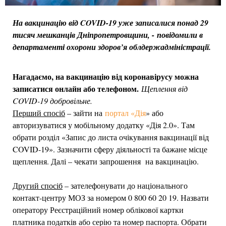
На вакцинацію від COVID-19 уже записалися понад 29
тисяч мешканців Дніпропетровщини, - повідомили в
департаменті охорони здоров’я облдержадміністрації.
Нагадаємо, на вакцинацію від коронавірусу можна
записатися онлайн або телефоном.
Щеплення від
COVID-19 добровільне.
Перший спосіб
– зайти на
портал «Дія
» або
авторизуватися у мобільному додатку «Дія 2.0». Там
обрати розділ «Запис до листа очікування вакцинації від
COVID-19». Зазначити сферу діяльності та бажане місце
щеплення. Далі – чекати запрошення на вакцинацію.
Другий спосіб
– зателефонувати до національного
контакт-центру МОЗ за номером 0 800 60 20 19. Назвати
оператору Реєстраційний номер облікової картки
платника податків або серію та номер паспорта. Обрати