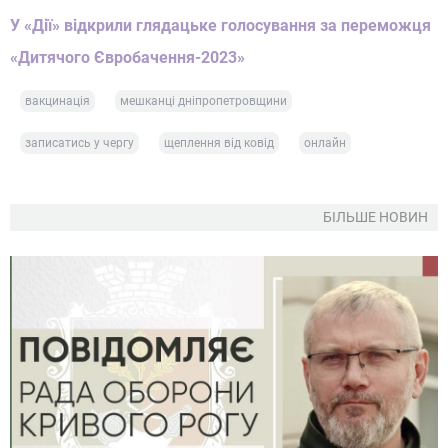
У «Дії» відкрили глядацьке голосування за переможця
«Дитячого Євробачення-2023»
вакцинація
мешканці дніпропетровщини
записатись у чергу
щеплення від ковід
онлайн
БІЛЬШЕ НОВИН