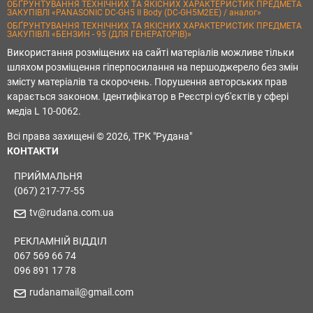
ОБҐРУНТУВАННЯ ТЕХНІЧНИХ ТА ЯКІСНИХ ХАРАКТЕРИСТИК ПРЕДМЕТА
ЗАКУПІВЛІ «PANASONIC DC-GH5 II Body (DC-GH5M2EE) / аналог»
ОБҐРУНТУВАННЯ ТЕХНІЧНИХ ТА ЯКІСНИХ ХАРАКТЕРИСТИК ПРЕДМЕТА
ЗАКУПІВЛІ «БЕНЗИН - 95 (ДЛЯ ГЕНЕРАТОРІВ)»
Використання розміщених на сайті матеріалів можливе тільки
шляхом розміщення гіперпосилання на першоджерело без змін
змісту матеріалів та скорочень. Порушення авторських прав
карається законом. Ідентифікатор в Реєстрі суб'єктів у сфері
медіа L 10-0062.
Всі права захищені © 2026, ТРК "Рудана"
КОНТАКТИ
ПРИЙМАЛЬНЯ
(067) 217-77-55
tv@rudana.com.ua
РЕКЛАМНІЙ ВІДДІЛ
067 569 66 74
096 891 17 78
rudanamail@gmail.com