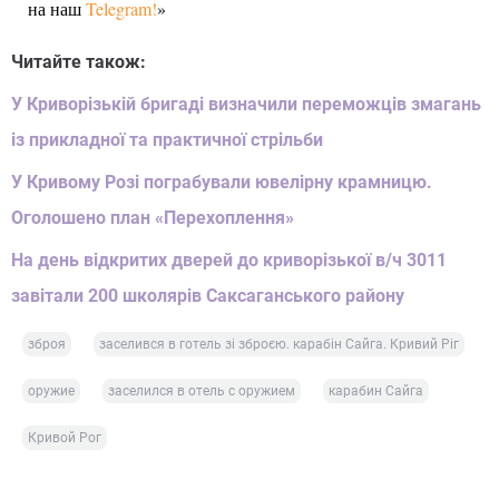
на наш
Telegram!
»
Читайте також:
У Криворізькій бригаді визначили переможців змагань
із прикладної та практичної стрільби
У Кривому Розі пограбували ювелірну крамницю.
Оголошено план «Перехоплення»
На день відкритих дверей до криворізької в/ч 3011
завітали 200 школярів Саксаганського району
зброя
заселився в готель зі зброєю. карабін Сайга. Кривий Ріг
оружие
заселился в отель с оружием
карабин Сайга
Кривой Рог