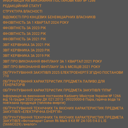
ІНФОРМАЦІЯ НА ВИКОНАННЯ ПОСТАНОВИ КМУ № 1266
РЕДАКЦІЙНИЙ СТАТУТ
СТРУКТУРА ВЛАСНОСТІ
ВІДОМОСТІ ПРО КІНЦЕВИХ БЕНЕФІЦІАРНИХ ВЛАСНИКІВ
ФІНЗВІТНІСТЬ ЗА 1 КВАРТАЛ 2024 РОКУ
ФІНЗВІТНІСТЬ ЗА 2023 РІК
ФІНЗВІТНІСТЬ ЗА 2022 РІК
ФІНЗВІТНІСТЬ ЗА 2021 РІК
ЗВІТ КЕРІВНИКА ЗА 2021 РІК
ЗВІТ КЕРІВНИКА ЗА 2020 РІК
ЗВІТ КЕРІВНИКА ЗА 2019 РІК
ЗВІТ ПРО ВИКОНАННЯ ФІНПЛАНУ ЗА 1 КВАРТАЛ 2021 РОКУ
ЗВІТ ПРО ВИКОНАННЯ ФІНПЛАНУ ЗА 6 МІСЯЦІВ 2021 РОКУ
ОБҐРУНТУВАННЯ ЗАКУПІВЛІ 2025 ЕЛЕКТРОЕНЕРГІЇ ЗГІДНО ПОСТАНОВИ
710
ОБҐРУНТУВАННЯ ХАРАКТЕРИСТИК ПРЕДМЕТА ПАЛИВО ДЛЯ
ГЕНЕРАТОРІВ
ОБҐРУНТУВАННЯ ХАРАКТЕРИСТИК ПРЕДМЕТА ЗАКУПІВЛІ "ППМ"
Інформація на виконання постанови Кабінету Міністрів України № 1266
від 16 грудня 2020 року ДК 021:2015 - 09320000-8 Пара, гаряча вода та
пов’язана продукція (теплова енергія)
ОБҐРУНТУВАННЯ ТЕХНІЧНИХ ТА ЯКІСНИХ ХАРАКТЕРИСТИК ПРЕДМЕТА
ЗАКУПІВЛІ «ЕЛЕКТРИЧНА ЕНЕРГІЯ»
ОБҐРУНТУВАННЯ ТЕХНІЧНИХ ТА ЯКІСНИХ ХАРАКТЕРИСТИК ПРЕДМЕТА
ЗАКУПІВЛІ «Фотоапарат Canon R6 Mark II Kit RF 24-105 f/4.0 L IS
(5666C029) /аналог»