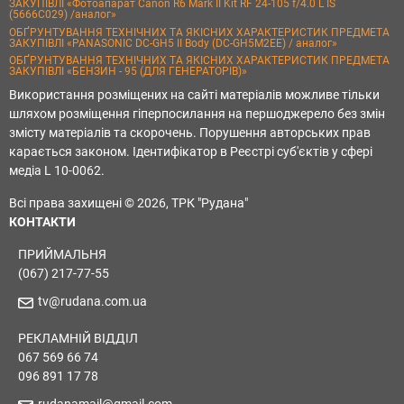
ЗАКУПІВЛІ «Фотоапарат Canon R6 Mark II Kit RF 24-105 f/4.0 L IS
(5666C029) /аналог»
ОБҐРУНТУВАННЯ ТЕХНІЧНИХ ТА ЯКІСНИХ ХАРАКТЕРИСТИК ПРЕДМЕТА
ЗАКУПІВЛІ «PANASONIC DC-GH5 II Body (DC-GH5M2EE) / аналог»
ОБҐРУНТУВАННЯ ТЕХНІЧНИХ ТА ЯКІСНИХ ХАРАКТЕРИСТИК ПРЕДМЕТА
ЗАКУПІВЛІ «БЕНЗИН - 95 (ДЛЯ ГЕНЕРАТОРІВ)»
Використання розміщених на сайті матеріалів можливе тільки
шляхом розміщення гіперпосилання на першоджерело без змін
змісту матеріалів та скорочень. Порушення авторських прав
карається законом. Ідентифікатор в Реєстрі суб'єктів у сфері
медіа L 10-0062.
Всі права захищені © 2026, ТРК "Рудана"
КОНТАКТИ
ПРИЙМАЛЬНЯ
(067) 217-77-55
tv@rudana.com.ua
РЕКЛАМНІЙ ВІДДІЛ
067 569 66 74
096 891 17 78