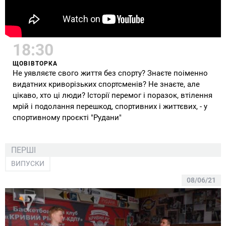
18:30
ЩОВІВТОРКА
Не уявляєте свого життя без спорту? Знаєте поіменно
видатних криворізьких спортсменів? Не знаєте, але
цікаво, хто ці люди? Історії перемог і поразок, втілення
мрій і подолання перешкод, спортивних і життєвих, - у
спортивному проєкті "Рудани"
ПЕРШІ
ВИПУСКИ
08/06/21