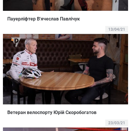
Пауерліфтер В'ячеслав Павлічук
13/04/21
Ветеран велоспорту Юрій Скоробогатов
23/03/21