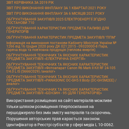
ЗВІТ КЕРІВНИКА ЗА 2019 РІК
ЗВІТ ПРО ВИКОНАННЯ ФІНПЛАНУ ЗА 1 КВАРТАЛ 2021 РОКУ
ЗВІТ ПРО ВИКОНАННЯ ФІНПЛАНУ ЗА 6 МІСЯЦІВ 2021 РОКУ
ОБҐРУНТУВАННЯ ЗАКУПІВЛІ 2025 ЕЛЕКТРОЕНЕРГІЇ ЗГІДНО
ПОСТАНОВИ 710
ОБҐРУНТУВАННЯ ХАРАКТЕРИСТИК ПРЕДМЕТА ПАЛИВО ДЛЯ
ГЕНЕРАТОРІВ
ОБҐРУНТУВАННЯ ХАРАКТЕРИСТИК ПРЕДМЕТА ЗАКУПІВЛІ "ППМ"
Інформація на виконання постанови Кабінету Міністрів України №
1266 від 16 грудня 2020 року ДК 021:2015 - 09320000-8 Пара,
гаряча вода та пов’язана продукція (теплова енергія)
ОБҐРУНТУВАННЯ ТЕХНІЧНИХ ТА ЯКІСНИХ ХАРАКТЕРИСТИК
ПРЕДМЕТА ЗАКУПІВЛІ «ЕЛЕКТРИЧНА ЕНЕРГІЯ»
ОБҐРУНТУВАННЯ ТЕХНІЧНИХ ТА ЯКІСНИХ ХАРАКТЕРИСТИК
ПРЕДМЕТА ЗАКУПІВЛІ «Фотоапарат Canon R6 Mark II Kit RF 24-105
f/4.0 L IS (5666C029) /аналог»
ОБҐРУНТУВАННЯ ТЕХНІЧНИХ ТА ЯКІСНИХ ХАРАКТЕРИСТИК
ПРЕДМЕТА ЗАКУПІВЛІ «PANASONIC DC-GH5 II Body (DC-GH5M2EE) /
аналог»
ОБҐРУНТУВАННЯ ТЕХНІЧНИХ ТА ЯКІСНИХ ХАРАКТЕРИСТИК
ПРЕДМЕТА ЗАКУПІВЛІ «БЕНЗИН - 95 (ДЛЯ ГЕНЕРАТОРІВ)»
Використання розміщених на сайті матеріалів можливе
тільки шляхом розміщення гіперпосилання на
першоджерело без змін змісту матеріалів та скорочень.
Порушення авторських прав карається законом.
Ідентифікатор в Реєстрі суб'єктів у сфері медіа L 10-0062.