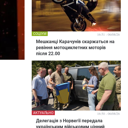
СОЦІУМ
16:51 - 06/08/26
Мешканці Карачунів скаржаться на
ревіння мотоциклетних моторів
після 22.00
АКТУАЛЬНО
16:50 - 06/08/26
Делегація з Норвегії передала
українським військовим цінний