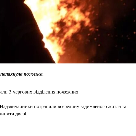
а спалахнула пожежа.
їхали 3 чергових відділення пожежних.
м. Надзвичайники потрапили всередину задимленого житла та
чинити двері.