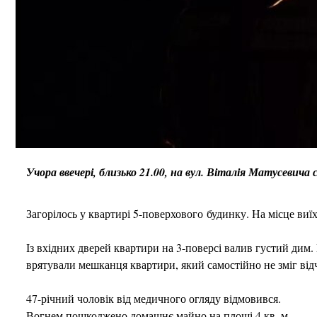
Учора ввечері, близько 21.00, на вул. Віталія Матусевич
Загорілось у квартирі 5-поверхового будинку. На місце ви
Із вхідних дверей квартири на 3-поверсі валив густий ди
врятували мешканця квартири, який самостійно не зміг від
47-річний чоловік від медичного огляду відмовився.
Вогнем пошкоджено домашнє майно на площі 4 кв. м.