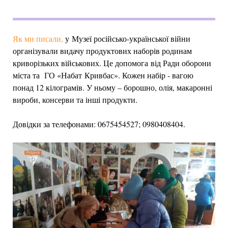
Як ми писали,
у Музеї російсько-української війни
організували видачу продуктових наборів родинам
криворізьких військових. Це допомога від Ради оборони
міста та ГО «Набат Кривбас». Кожен набір - вагою
понад 12 кілограмів. У ньому – борошно, олія, макаронні
вироби, консерви та інші продукти.
Довідки за телефонами: 0675454527; 0980408404.