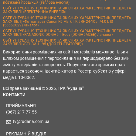
пов’язана продукція (теплова енергія)
ОБҐРУНТУВАННЯ ТЕХНІЧНИХ ТА ЯКІСНИХ ХАРАКТЕРИСТИК ПРЕДМЕТА
ЗАКУПІВЛІ «ЕЛЕКТРИЧНА ЕНЕРГІЯ»
ОБҐРУНТУВАННЯ ТЕХНІЧНИХ ТА ЯКІСНИХ ХАРАКТЕРИСТИК ПРЕДМЕТА
ЗАКУПІВЛІ «Фотоапарат Canon R6 Mark II Kit RF 24-105 f/4.0 L IS
(5666C029) /аналог»
ОБҐРУНТУВАННЯ ТЕХНІЧНИХ ТА ЯКІСНИХ ХАРАКТЕРИСТИК ПРЕДМЕТА
ЗАКУПІВЛІ «PANASONIC DC-GH5 II Body (DC-GH5M2EE) / аналог»
ОБҐРУНТУВАННЯ ТЕХНІЧНИХ ТА ЯКІСНИХ ХАРАКТЕРИСТИК ПРЕДМЕТА
ЗАКУПІВЛІ «БЕНЗИН - 95 (ДЛЯ ГЕНЕРАТОРІВ)»
Використання розміщених на сайті матеріалів можливе тільки
шляхом розміщення гіперпосилання на першоджерело без змін
змісту матеріалів та скорочень. Порушення авторських прав
карається законом. Ідентифікатор в Реєстрі суб'єктів у сфері
медіа L 10-0062.
Всі права захищені © 2026, ТРК "Рудана"
КОНТАКТИ
ПРИЙМАЛЬНЯ
(067) 217-77-55
tv@rudana.com.ua
РЕКЛАМНІЙ ВІДДІЛ