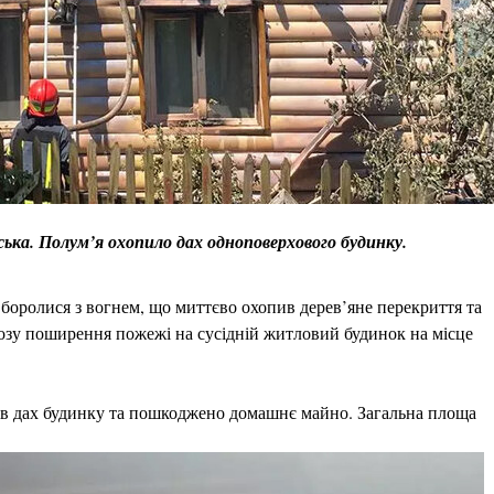
ська. Полум’я охопило дах одноповерхового будинку.
 боролися з вогнем, що миттєво охопив дерев’яне перекриття та
розу поширення пожежі на сусідній житловий будинок на місце
рів дах будинку та пошкоджено домашнє майно. Загальна площа