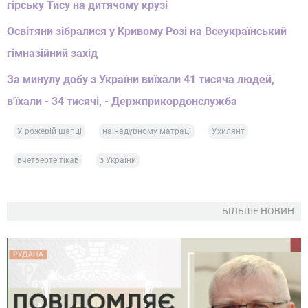
гірську Тису на дитячому крузі
Освітяни зібралися у Кривому Розі на Всеукраїнський
гімназійний захід
За минулу добу з України виїхали 41 тисяча людей,
в'їхали - 34 тисячі, - Держприкордонслужба
У рожевій шапці
на надувному матраці
Ухилянт
вчетверте тікав
з України
БІЛЬШЕ НОВИН