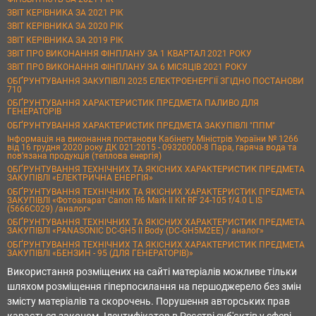
ЗВІТ КЕРІВНИКА ЗА 2021 РІК
ЗВІТ КЕРІВНИКА ЗА 2020 РІК
ЗВІТ КЕРІВНИКА ЗА 2019 РІК
ЗВІТ ПРО ВИКОНАННЯ ФІНПЛАНУ ЗА 1 КВАРТАЛ 2021 РОКУ
ЗВІТ ПРО ВИКОНАННЯ ФІНПЛАНУ ЗА 6 МІСЯЦІВ 2021 РОКУ
ОБҐРУНТУВАННЯ ЗАКУПІВЛІ 2025 ЕЛЕКТРОЕНЕРГІЇ ЗГІДНО ПОСТАНОВИ
710
ОБҐРУНТУВАННЯ ХАРАКТЕРИСТИК ПРЕДМЕТА ПАЛИВО ДЛЯ
ГЕНЕРАТОРІВ
ОБҐРУНТУВАННЯ ХАРАКТЕРИСТИК ПРЕДМЕТА ЗАКУПІВЛІ "ППМ"
Інформація на виконання постанови Кабінету Міністрів України № 1266
від 16 грудня 2020 року ДК 021:2015 - 09320000-8 Пара, гаряча вода та
пов’язана продукція (теплова енергія)
ОБҐРУНТУВАННЯ ТЕХНІЧНИХ ТА ЯКІСНИХ ХАРАКТЕРИСТИК ПРЕДМЕТА
ЗАКУПІВЛІ «ЕЛЕКТРИЧНА ЕНЕРГІЯ»
ОБҐРУНТУВАННЯ ТЕХНІЧНИХ ТА ЯКІСНИХ ХАРАКТЕРИСТИК ПРЕДМЕТА
ЗАКУПІВЛІ «Фотоапарат Canon R6 Mark II Kit RF 24-105 f/4.0 L IS
(5666C029) /аналог»
ОБҐРУНТУВАННЯ ТЕХНІЧНИХ ТА ЯКІСНИХ ХАРАКТЕРИСТИК ПРЕДМЕТА
ЗАКУПІВЛІ «PANASONIC DC-GH5 II Body (DC-GH5M2EE) / аналог»
ОБҐРУНТУВАННЯ ТЕХНІЧНИХ ТА ЯКІСНИХ ХАРАКТЕРИСТИК ПРЕДМЕТА
ЗАКУПІВЛІ «БЕНЗИН - 95 (ДЛЯ ГЕНЕРАТОРІВ)»
Використання розміщених на сайті матеріалів можливе тільки
шляхом розміщення гіперпосилання на першоджерело без змін
змісту матеріалів та скорочень. Порушення авторських прав
карається законом. Ідентифікатор в Реєстрі суб'єктів у сфері