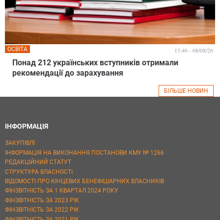
ОСВІТА
13:46 - 08/08/26
Понад 212 українських вступників отримали
рекомендації до зарахування
БІЛЬШЕ НОВИН
ІНФОРМАЦІЯ
ЗАКУПІВЛІ
ІНФОРМАЦІЯ НА ВИКОНАННЯ ПОСТАНОВИ КМУ № 1266
РЕДАКЦІЙНИЙ СТАТУТ
СТРУКТУРА ВЛАСНОСТІ
ВІДОМОСТІ ПРО КІНЦЕВИХ БЕНЕФІЦІАРНИХ ВЛАСНИКІВ
ФІНЗВІТНІСТЬ ЗА 1 КВАРТАЛ 2024 РОКУ
ФІНЗВІТНІСТЬ ЗА 2023 РІК
ФІНЗВІТНІСТЬ ЗА 2022 РІК
ФІНЗВІТНІСТЬ ЗА 2021 РІК