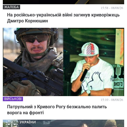
ЖАЛОБА
15:58 - 08/08/26
На російсько-українській війні загинув криворіжець
Дмитро Корнюшин
ВІЙСЬКОВІ
15:10 - 08/08/26
Патрульний з Кривого Рогу безжально палить
ворога на фронті