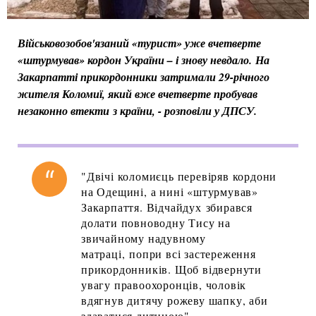
Військовозобов'язаний «турист» уже вчетверте
«штурмував» кордон України – і знову невдало. На
Закарпатті прикордонники затримали 29-річного
жителя Коломиї, який вже вчетверте пробував
незаконно втекти з країни, - розповіли у ДПСУ.
"Двічі коломиєць перевіряв кордони
на Одещині, а нині «штурмував»
Закарпаття. Відчайдух збирався
долати повноводну Тису на
звичайному надувному
матраці, попри всі застереження
прикордонників. Щоб відвернути
увагу правоохоронців, чоловік
вдягнув дитячу рожеву шапку, аби
здаватися дитиною", -