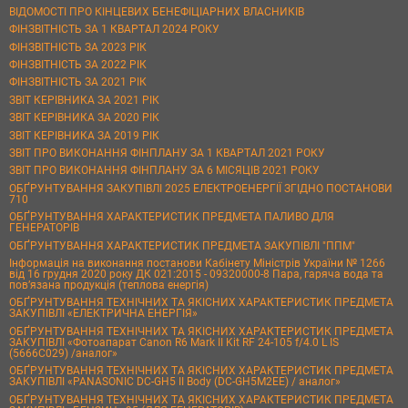
ВІДОМОСТІ ПРО КІНЦЕВИХ БЕНЕФІЦІАРНИХ ВЛАСНИКІВ
ФІНЗВІТНІСТЬ ЗА 1 КВАРТАЛ 2024 РОКУ
ФІНЗВІТНІСТЬ ЗА 2023 РІК
ФІНЗВІТНІСТЬ ЗА 2022 РІК
ФІНЗВІТНІСТЬ ЗА 2021 РІК
ЗВІТ КЕРІВНИКА ЗА 2021 РІК
ЗВІТ КЕРІВНИКА ЗА 2020 РІК
ЗВІТ КЕРІВНИКА ЗА 2019 РІК
ЗВІТ ПРО ВИКОНАННЯ ФІНПЛАНУ ЗА 1 КВАРТАЛ 2021 РОКУ
ЗВІТ ПРО ВИКОНАННЯ ФІНПЛАНУ ЗА 6 МІСЯЦІВ 2021 РОКУ
ОБҐРУНТУВАННЯ ЗАКУПІВЛІ 2025 ЕЛЕКТРОЕНЕРГІЇ ЗГІДНО ПОСТАНОВИ
710
ОБҐРУНТУВАННЯ ХАРАКТЕРИСТИК ПРЕДМЕТА ПАЛИВО ДЛЯ
ГЕНЕРАТОРІВ
ОБҐРУНТУВАННЯ ХАРАКТЕРИСТИК ПРЕДМЕТА ЗАКУПІВЛІ "ППМ"
Інформація на виконання постанови Кабінету Міністрів України № 1266
від 16 грудня 2020 року ДК 021:2015 - 09320000-8 Пара, гаряча вода та
пов’язана продукція (теплова енергія)
ОБҐРУНТУВАННЯ ТЕХНІЧНИХ ТА ЯКІСНИХ ХАРАКТЕРИСТИК ПРЕДМЕТА
ЗАКУПІВЛІ «ЕЛЕКТРИЧНА ЕНЕРГІЯ»
ОБҐРУНТУВАННЯ ТЕХНІЧНИХ ТА ЯКІСНИХ ХАРАКТЕРИСТИК ПРЕДМЕТА
ЗАКУПІВЛІ «Фотоапарат Canon R6 Mark II Kit RF 24-105 f/4.0 L IS
(5666C029) /аналог»
ОБҐРУНТУВАННЯ ТЕХНІЧНИХ ТА ЯКІСНИХ ХАРАКТЕРИСТИК ПРЕДМЕТА
ЗАКУПІВЛІ «PANASONIC DC-GH5 II Body (DC-GH5M2EE) / аналог»
ОБҐРУНТУВАННЯ ТЕХНІЧНИХ ТА ЯКІСНИХ ХАРАКТЕРИСТИК ПРЕДМЕТА