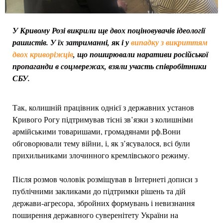
У Кривому Розі викрили ще двох поціновувачів ідеології
рашистів. У їх затриманні, як і у
випадку з викриттям
двох криворіжців
, що поширювали наративи російської
пропаганди в соцмережах, взяли участь співробітники
СБУ.
Так, колишній працівник однієї з державних установ
Кривого Рогу підтримував тісні зв’язки з колишніми
армійськими товаришами, громадянами рф.Вони
обговорювали тему війни, і, як з’ясувалося, всі були
прихильниками злочинного кремлівського режиму.
Після розмов чоловік розміщував в Інтернеті дописи з
публічними закликами до підтримки рішень та дій
держави-агресора, збройних формувань і невизнання
поширення державного суверенітету України на