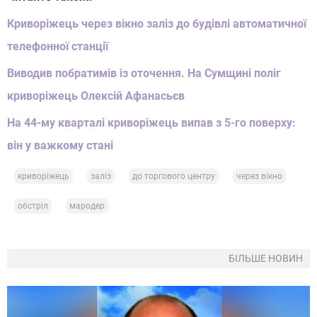
Криворіжець через вікно заліз до будівлі автоматичної
телефонної станції
Виводив побратимів із оточення. На Сумщині поліг
криворіжець Олексій Афанасьєв
На 44-му кварталі криворіжець випав з 5-го поверху:
він у важкому стані
криворіжець
заліз
до торгового центру
через вікно
обстріл
мародер
БІЛЬШЕ НОВИН