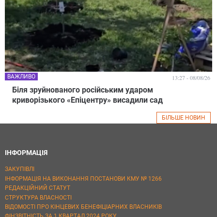
ВАЖЛИВО
13:27 - 08/08/26
Біля зруйнованого російським ударом
криворізького «Епіцентру» висадили сад
БІЛЬШЕ НОВИН
ІНФОРМАЦІЯ
ЗАКУПІВЛІ
ІНФОРМАЦІЯ НА ВИКОНАННЯ ПОСТАНОВИ КМУ № 1266
РЕДАКЦІЙНИЙ СТАТУТ
СТРУКТУРА ВЛАСНОСТІ
ВІДОМОСТІ ПРО КІНЦЕВИХ БЕНЕФІЦІАРНИХ ВЛАСНИКІВ
ФІНЗВІТНІСТЬ ЗА 1 КВАРТАЛ 2024 РОКУ