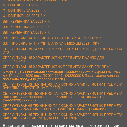
ФІНЗВІТНІСТЬ ЗА 2023 РІК
ФІНЗВІТНІСТЬ ЗА 2022 РІК
ФІНЗВІТНІСТЬ ЗА 2021 РІК
ЗВІТ КЕРІВНИКА ЗА 2021 РІК
ЗВІТ КЕРІВНИКА ЗА 2020 РІК
ЗВІТ КЕРІВНИКА ЗА 2019 РІК
ЗВІТ ПРО ВИКОНАННЯ ФІНПЛАНУ ЗА 1 КВАРТАЛ 2021 РОКУ
ЗВІТ ПРО ВИКОНАННЯ ФІНПЛАНУ ЗА 6 МІСЯЦІВ 2021 РОКУ
ОБҐРУНТУВАННЯ ЗАКУПІВЛІ 2025 ЕЛЕКТРОЕНЕРГІЇ ЗГІДНО ПОСТАНОВИ
710
ОБҐРУНТУВАННЯ ХАРАКТЕРИСТИК ПРЕДМЕТА ПАЛИВО ДЛЯ
ГЕНЕРАТОРІВ
ОБҐРУНТУВАННЯ ХАРАКТЕРИСТИК ПРЕДМЕТА ЗАКУПІВЛІ "ППМ"
Інформація на виконання постанови Кабінету Міністрів України № 1266
від 16 грудня 2020 року ДК 021:2015 - 09320000-8 Пара, гаряча вода та
пов’язана продукція (теплова енергія)
ОБҐРУНТУВАННЯ ТЕХНІЧНИХ ТА ЯКІСНИХ ХАРАКТЕРИСТИК ПРЕДМЕТА
ЗАКУПІВЛІ «ЕЛЕКТРИЧНА ЕНЕРГІЯ»
ОБҐРУНТУВАННЯ ТЕХНІЧНИХ ТА ЯКІСНИХ ХАРАКТЕРИСТИК ПРЕДМЕТА
ЗАКУПІВЛІ «Фотоапарат Canon R6 Mark II Kit RF 24-105 f/4.0 L IS
(5666C029) /аналог»
ОБҐРУНТУВАННЯ ТЕХНІЧНИХ ТА ЯКІСНИХ ХАРАКТЕРИСТИК ПРЕДМЕТА
ЗАКУПІВЛІ «PANASONIC DC-GH5 II Body (DC-GH5M2EE) / аналог»
ОБҐРУНТУВАННЯ ТЕХНІЧНИХ ТА ЯКІСНИХ ХАРАКТЕРИСТИК ПРЕДМЕТА
ЗАКУПІВЛІ «БЕНЗИН - 95 (ДЛЯ ГЕНЕРАТОРІВ)»
Використання розміщених на сайті матеріалів можливе тільки