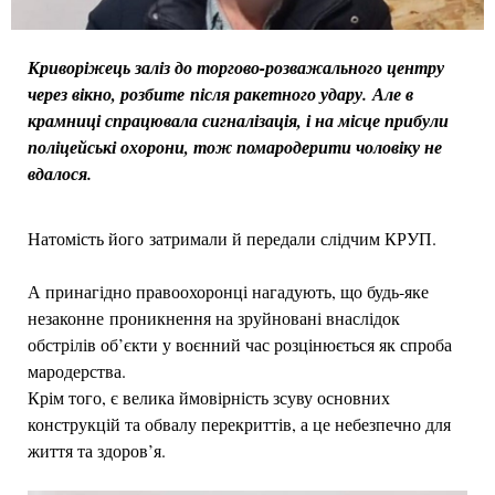
Криворіжець заліз до торгово-розважального центру
через вікно, розбите після ракетного удару. Але в
крамниці спрацювала сигналізація, і на місце прибули
поліцейські охорони, тож помародерити чоловіку не
вдалося.
Натомість його затримали й передали слідчим КРУП.
А принагідно правоохоронці нагадують, що будь-яке
незаконне проникнення на зруйновані внаслідок
обстрілів об’єкти у воєнний час розцінюється як спроба
мародерства.
Крім того, є велика ймовірність зсуву основних
конструкцій та обвалу перекриттів, а це небезпечно для
життя та здоров’я.