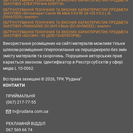
ОБҐРУНТУВАННЯ ТЕХНІЧНИХ ТА ЯКІСНИХ ХАРАКТЕРИСТИК ПРЕДМЕТА
ЗАКУПІВЛІ «ЕЛЕКТРИЧНА ЕНЕРГІЯ»
ОБҐРУНТУВАННЯ ТЕХНІЧНИХ ТА ЯКІСНИХ ХАРАКТЕРИСТИК ПРЕДМЕТА
ЗАКУПІВЛІ «Фотоапарат Canon R6 Mark II Kit RF 24-105 f/4.0 L IS
(5666C029) /аналог»
ОБҐРУНТУВАННЯ ТЕХНІЧНИХ ТА ЯКІСНИХ ХАРАКТЕРИСТИК ПРЕДМЕТА
ЗАКУПІВЛІ «PANASONIC DC-GH5 II Body (DC-GH5M2EE) / аналог»
ОБҐРУНТУВАННЯ ТЕХНІЧНИХ ТА ЯКІСНИХ ХАРАКТЕРИСТИК ПРЕДМЕТА
ЗАКУПІВЛІ «БЕНЗИН - 95 (ДЛЯ ГЕНЕРАТОРІВ)»
Використання розміщених на сайті матеріалів можливе тільки
шляхом розміщення гіперпосилання на першоджерело без змін
змісту матеріалів та скорочень. Порушення авторських прав
карається законом. Ідентифікатор в Реєстрі суб'єктів у сфері
медіа L 10-0062.
Всі права захищені © 2026, ТРК "Рудана"
КОНТАКТИ
ПРИЙМАЛЬНЯ
(067) 217-77-55
tv@rudana.com.ua
РЕКЛАМНІЙ ВІДДІЛ
067 569 66 74