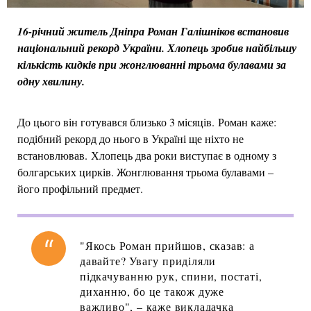
16-річний житель Дніпра Роман Галішніков встановив
національний рекорд України. Хлопець зробив найбільшу
кількість кидків при жонглюванні трьома булавами за
одну хвилину.
До цього він готувався близько 3 місяців. Роман каже:
подібний рекорд до нього в Україні ще ніхто не
встановлював. Хлопець два роки виступає в одному з
болгарських цирків. Жонглювання трьома булавами –
його профільний предмет.
"Якось Роман прийшов, сказав: а
давайте? Увагу приділяли
підкачуванню рук, спини, постаті,
диханню, бо це також дуже
важливо", – каже викладачка