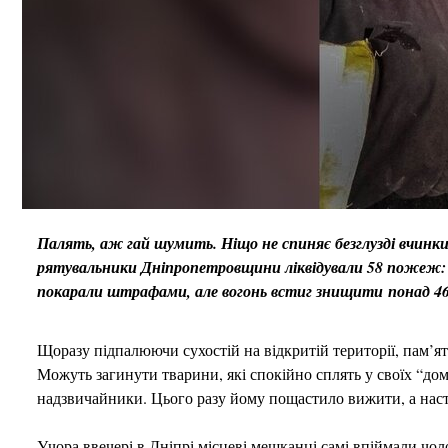
Палять, аж гай шумить. Ніщо не спиняє безглузді вчинки 
рятувальники Дніпропетровщини ліквідували 58 пожеж:
покарали штрафами, але вогонь встиг знищити понад 46
Щоразу підпалюючи сухостій на відкритій території, пам’я
Можуть загинути тварини, які спокійно сплять у своїх “дом
надзвичайники. Цього разу йому пощастило вижити, а нас
Учора ввечері в Дніпрі місцеві мешканці самі впіймали чо