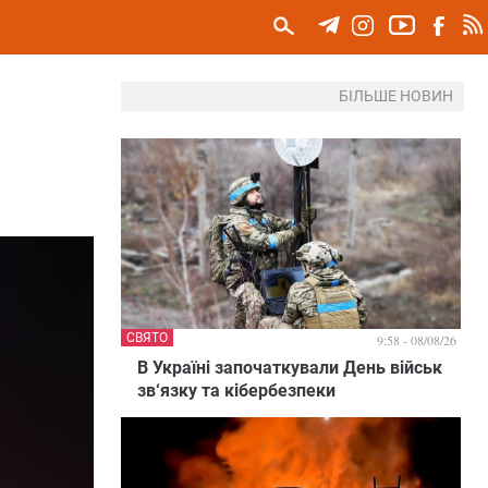
БІЛЬШЕ НОВИН
СВЯТО
9:58 - 08/08/26
В Україні започаткували День військ
зв‘язку та кібербезпеки