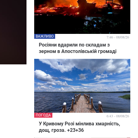
ВАЖЛИВО
7:46 - 08/08/26
Росіяни вдарили по складам з
зерном в Апостолівській громаді
ПОГОДА
6:43 - 08/08/26
У Кривому Розі мінлива хмарність,
дощ, гроза. +23+36