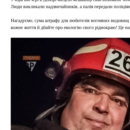
Люди викликали надзвичайників, а палія передали поліція
Нагадуємо, сума штрафу для любителів вогняних видовищ ся
кожне життя й дбайте про екологію свого ріднокраю! Це на