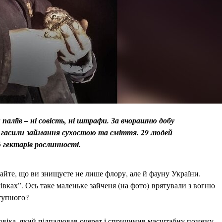
паліїв – ні совість, ні штрафи. За вчорашню добу
 гасили займання сухостою та сміття. 29 людей
 гектарів рослинності.
тайте, що ви знищуєте не лише флору, але й фауну України.
івках”. Ось таке маленьке зайченя (на фото) врятували з вогню
тупного?
ловіка, який підпалював очерет і спричинив масштабну пожежу.